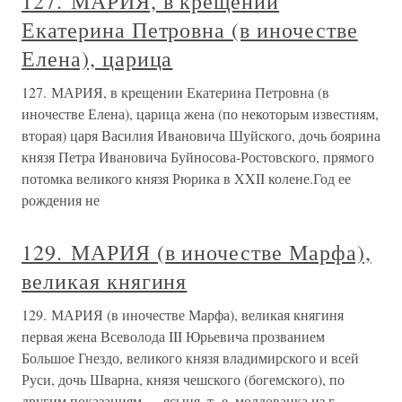
127. МАРИЯ, в крещении
Екатерина Петровна (в иночестве
Елена), царица
127. МАРИЯ, в крещении Екатерина Петровна (в
иночестве Елена), царица жена (по некоторым известиям,
вторая) царя Василия Ивановича Шуйского, дочь боярина
князя Петра Ивановича Буйносова-Ростовского, прямого
потомка великого князя Рюрика в XXII колене.Год ее
рождения не
129. МАРИЯ (в иночестве Марфа),
великая княгиня
129. МАРИЯ (в иночестве Марфа), великая княгиня
первая жена Всеволода III Юрьевича прозванием
Большое Гнездо, великого князя владимирского и всей
Руси, дочь Шварна, князя чешского (богемского), по
другим показаниям — ясыня, т. е. молдованка из г.