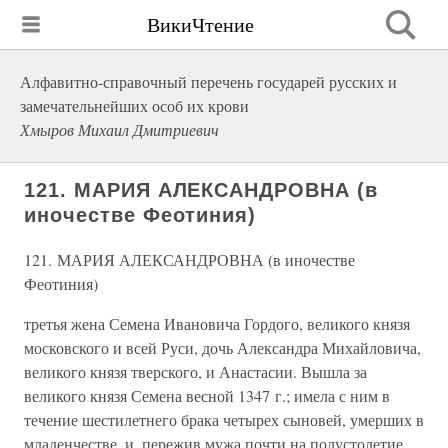
ВикиЧтение
Алфавитно-справочный перечень государей русских и
замечательнейших особ их крови
Хмыров Михаил Дмитриевич
121. МАРИЯ АЛЕКСАНДРОВНА (в
иночестве Феотиния)
121. МАРИЯ АЛЕКСАНДРОВНА (в иночестве
Феотиния)
третья жена Семена Ивановича Гордого, великого князя
московского и всей Руси, дочь Александра Михайловича,
великого князя тверского, и Анастасии. Вышла за
великого князя Семена весной 1347 г.; имела с ним в
течение шестилетнего брака четырех сыновей, умерших в
младенчестве, и, пережив мужа почти на полустолетие,