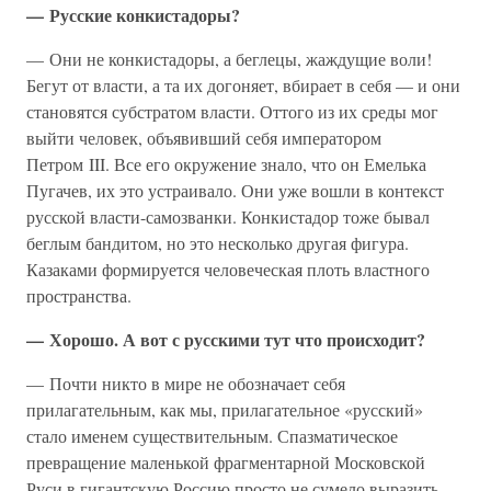
— Русские конкистадоры?
— Они не конкистадоры, а беглецы, жаждущие воли!
Бегут от власти, а та их догоняет, вбирает в себя — и они
становятся субстратом власти. Оттого из их среды мог
выйти человек, объявивший себя императором
Петром III. Все его окружение знало, что он Емелька
Пугачев, их это устраивало. Они уже вошли в контекст
русской власти-самозванки. Конкистадор тоже бывал
беглым бандитом, но это несколько другая фигура.
Казаками формируется человеческая плоть властного
пространства.
— Хорошо. А вот с русскими тут что происходит?
— Почти никто в мире не обозначает себя
прилагательным, как мы, прилагательное «русский»
стало именем существительным. Спазматическое
превращение маленькой фрагментарной Московской
Руси в гигантскую Россию просто не сумело выразить