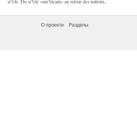
si?cle. Du si?cle «am?ricain» au retour des nations,
О проекте
Разделы