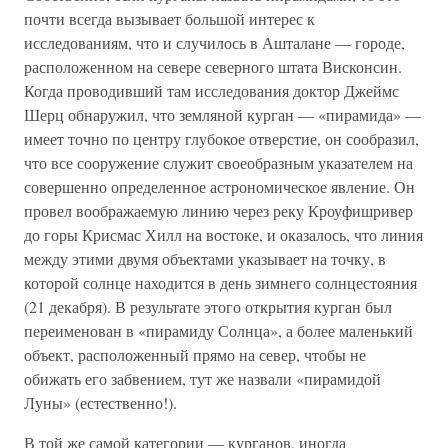
почти всегда вызывает большой интерес к
исследованиям, что и случилось в Ашталане — городе,
расположенном на севере северного штата Висконсин.
Когда проводивший там исследования доктор Джеймс
Шерц обнаружил, что земляной курган — «пирамида» —
имеет точно по центру глубокое отверстие, он сообразил,
что все сооружение служит своеобразным указателем на
совершенно определенное астрономическое явление. Он
провел воображаемую линию через реку Кроуфишривер
до горы Крисмас Хилл на востоке, и оказалось, что линия
между этими двумя объектами указывает на точку, в
которой солнце находится в день зимнего солнцестояния
(21 декабря). В результате этого открытия курган был
переименован в «пирамиду Солнца», а более маленький
объект, расположенный прямо на север, чтобы не
обижать его забвением, тут же назвали «пирамидой
Луны» (естественно!).
В той же самой категории — курганов, иногда