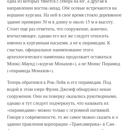
одна из которых тянется с севера на юг, а другая в
направлении восток-запад. Обе осевые встречаются на
вершине кургана. На ней в свое время стояло деревянное
здание примерно 30 м в длину и около 15 м в высоту.
Стоит еще раз отметить, что сооружение, конечно,
впечатляющее, однако его все же следует относить
именно к курганным насыпям, а не к пирамидам. К
счастью, официальное наименование этого
археологического памятника продолжает оставаться
Монкс-Маунд («курган Монахов»), а не Монкс Пирамид
(«пирамида Монахов»).
Теперь обратимся к Рок-Лейк и его пирамидам. Под
водой в этом озере Фрэнк Джозеф обнаружил некие
сооружения. Они на поверку оказались рукотворными,
однако и тут следует подчеркнуть, что называть их
«пирамидами» можно только с огромной натяжкой.
Говоря о современности, то же самое можно сказать и о
здании правления корпорации «Трансамерика» в Сан-