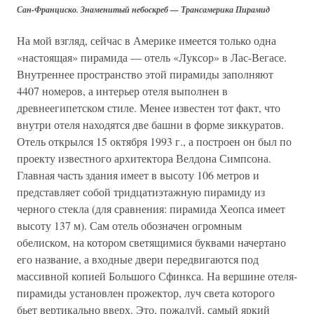
Сан-Франциско. Знаменитый небоскреб — Трансамерика Пирамид
На мой взгляд, сейчас в Америке имеется только одна
«настоящая» пирамида — отель «Луксор» в Лас-Вегасе.
Внутреннее пространство этой пирамиды заполняют
4407 номеров, а интерьер отеля выполнен в
древнеегипетском стиле. Менее известен тот факт, что
внутри отеля находятся две башни в форме зиккуратов.
Отель открылся 15 октября 1993 г., а построен он был по
проекту известного архитектора Велдона Симпсона.
Главная часть здания имеет в высоту 106 метров и
представляет собой тридцатиэтажную пирамиду из
черного стекла (для сравнения: пирамида Хеопса имеет
высоту 137 м). Сам отель обозначен огромным
обелиском, на котором светящимися буквами начертано
его название, а входные двери передвигаются под
массивной копией Большого Сфинкса. На вершине отеля-
пирамиды установлен прожектор, луч света которого
бьет вертикально вверх. Это, пожалуй, самый яркий