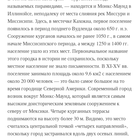
называемых пирамидами, — находится и Монкс-Маунд в
Иллинойсе, неподалеку от места слияния рек Миссури и
Миссисипи. Здесь, в местечке Кахокиа, первое поселение
появилось в период позднего Вудленда около 650 г. н.э.
Сооружение курганов началось не ранее 1050 г., в самом
начале Миссисипского периода, а между 1250 и 1400 гг.
население ушло из этих мест. Первоначальное название
этого городка в истории не сохранилось, поскольку
местное население не знало письменности. В XI-XV вв.
поселение занимало площадь около 9,6 км2 с населением
около 20 000 человек — это было самое большое на то
время городище Северной Америки. Современный город
возник вокруг Монкс-Маунд, который является самым
высоким доисторическим земляным сооружением к
северу от Мексики. Четыре курганных террасы
поднимаются на высоту более 30 м. Видимо, это место
считалось центральной точкой «четырех направлений»,
поскольку город застраивался вдоль двух осевых линий,