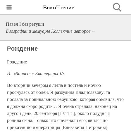
ВикиЧтение
Павел I без ретуши
Биографии и мемуары Коллектив авторов --
Рождение
Рождение
Из
«
Записок» Екатерины II:
Во вторник вечером я легла в постель и ночью
проснулась от болей. Я разбудила Владиславову; та
послала за повивальною бабушкою, которая объявила, что
я должна скоро родить… Я очень страдала; наконец на
другой день, 20 сентября [1754 г.], около полудня я
родила сына. Только что спеленали его, явился по
приказанию императрицы [Елизаветы Петровны]