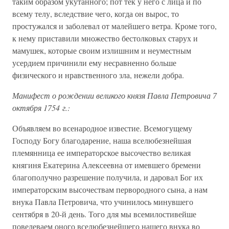
таким образом укутанного; пот тек у него с лица и по
всему телу, вследствие чего, когда он вырос, то
простужался и заболевал от малейшего ветра. Кроме того,
к нему приставили множество бестолковых старух и
мамушек, которые своим излишним и неуместным
усердием причинили ему несравненно больше
физического и нравственного зла, нежели добра.
Манифест о рождении великого князя Павла Петровича 7
октября 1754 г.:
Объявляем во всенародное известие. Всемогущему
Господу Богу благодарение, наша вселюбезнейшая
племянница ее императорское высочество великая
княгиня Екатерина Алексеевна от имевшего бремени
благополучно разрешение получила, и даровал Бог их
императорским высочествам первородного сына, а нам
внука Павла Петровича, что учинилось минувшего
сентября в 20-й день. Того для мы всемилостивейше
повелеваем оного вселюбезнейшего нашего внука во