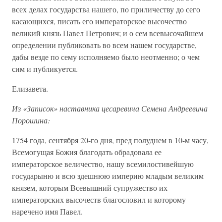
всех делах государства нашего, по приличеству до сего
касающихся, писать его императорское высочество
великий князь Павел Петрович; и о сем всевысочайшем
определении публиковать во всем нашем государстве,
дабы везде по сему исполняемо было неотменно; о чем
сим и публикуется.
Елизавета.
Из «Записок» наставника цесаревича Семена Андреевича
Порошина:
1754 года, сентября 20-го дня, пред полуднем в 10-м часу,
Всемогущая Божия благодать обрадовала ее
императорское величество, нашу всемилостивейшую
государыню и всю здешнюю империю младым великим
князем, которым Всевышний супружество их
императорских высочеств благословил и которому
наречено имя Павел.