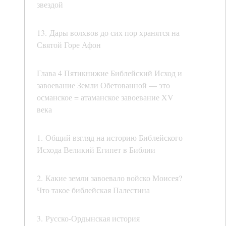
звездой
13. Дары волхвов до сих пор хранятся на
Святой Горе Афон
Глава 4 Пятикнижие Библейский Исход и
завоевание Земли Обетованной — это
османское = атаманское завоевание XV
века
1. Общий взгляд на историю Библейского
Исхода Великий Египет в Библии
2. Какие земли завоевало войско Моисея?
Что такое библейская Палестина
3. Русско-Ордынская история