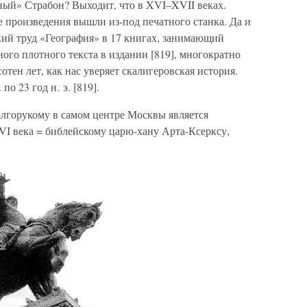
ный» Страбон? Выходит, что в XVI–XVII веках.
ые произведения вышли из-под печатного станка. Да и
кий труд «География» в 17 книгах, занимающий
ного плотного текста в издании [819], многократно
тен лет, как нас уверяет скалигеровская история.
по 23 год н. э. [819].
лгорукому в самом центре Москвы является
I века = библейскому царю-хану Арта-Ксерксу,