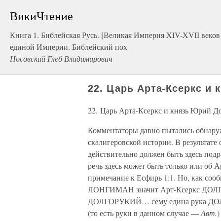
ВикиЧтение
Книга 1. Библейская Русь. [Великая Империя XIV-XVII веко
единой Империи. Библейский пох
Носовский Глеб Владимирович
22. Царь Арта-Ксеркс и
22. Царь Арта-Ксеркс и князь Юрий Д
Комментаторы давно пытались обнаруж
скалигеровской истории. В результате
действительно должен быть здесь подр
речь здесь может быть только или об
примечание к Есфирь 1:1. Но, как соо
ЛОНГИМАН значит Арт-Ксеркс ДОЛ
ДОЛГОРУКИЙ… сему едина рука ДОЛГШ
(то есть руки в данном случае —
Авт.
)