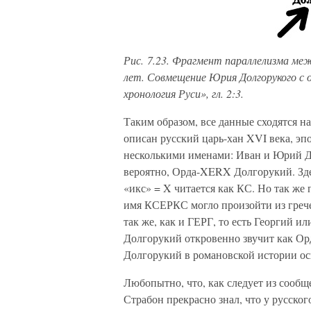
Рис. 7.23. Фрагмент параллелизма меж
лет. Совмещение Юрия Долгорукого с од
хронология Руси», гл. 2:3.
Таким образом, все данные сходятся н
описан русский царь-хан XVI века, э
несколькими именами: Иван и Юрий Д
вероятно, Орда-XERX Долгорукий. Зде
«икс» = X читается как КС. Но так же 
имя КСЕРКС могло произойти из грече
так же, как и ГЕРГ, то есть Георгий 
Долгорукий откровенно звучит как О
Долгорукий в романовской истории о
Любопытно, что, как следует из сооб
Страбон прекрасно знал, что у русско