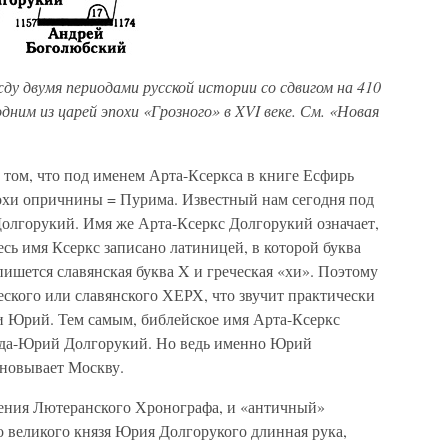
ду двумя периодами русской истории со сдвигом на 410
ним из царей эпохи «Грозного» в XVI веке. См. «Новая
а том, что под именем Арта-Ксеркса в книге Есфирь
похи опричнины = Пурима. Известный нам сегодня под
олгорукий. Имя же Арта-Ксеркс Долгорукий означает,
сь имя Ксеркс записано латиницей, в которой буква
пишется славянская буква X и греческая «хи». Поэтому
ского или славянского ХЕРХ, что звучит практически
или Юрий. Тем самым, библейское имя Арта-Ксеркс
рда-Юрий Долгорукий. Но ведь именно Юрий
сновывает Москву.
щения Лютеранского Хронографа, и «античный»
го великого князя Юрия Долгорукого длинная рука,