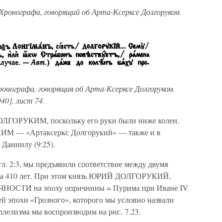
Хронографа, говорящий об Арта-Ксерксе Долгоруком.
ронографа, говорящая об Арта-Ксерксе Долгоруком.
40], лист 74.
ДОЛГОРУКИМ, поскольку его руки были ниже колен.
ИМ — «Артаксеркс Долгорукий» — также и в
 Даниилу (9:25).
гл. 2:3, мы предъявили соответствие между двумя
 на 410 лет. При этом князь ЮРИЙ ДОЛГОРУКИЙ,
ОЧНОСТИ на эпоху опричнины = Пурима при Иване IV
ей эпохи «Грозного», которого мы условно назвали
лелизма мы воспроизводим на рис. 7.23.