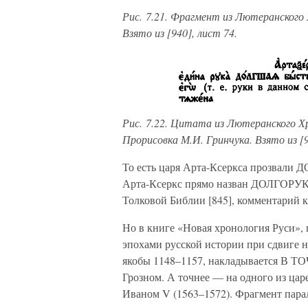
Рис. 7.21. Фрагмент из Лютеранского 
Взято из [940], лист 74.
Рис. 7.22. Цитата из Лютеранского Х
Прорисовка М.И. Гринчука. Взято из [9
То есть царя Арта-Ксеркса прозвали 
Арта-Ксеркс прямо назван ДОЛГОРУК
Толковой Библии [845], комментарий к
Но в книге «Новая хронология Руси», 
эпохами русской истории при сдвиге
якобы 1148–1157, накладывается В Т
Грозном. А точнее — на одного из цар
Иваном V (1563–1572). Фрагмент парал