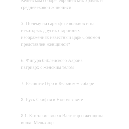
Кельнском соборе, европейских храмах и
средневековой живописи
5. Почему на саркофаге волхвов и на
некоторых других старинных
изображениях известный царь Соломон
представлен женщиной?
6. Фигура библейского Аарона —
патриарх с женским телом
7. Распятие Геро в Кельнском соборе
8. Русь-Скифия в Новом завете
8.1. Кто такие волхв Валтасар и женщина-
волхв Мельхиор