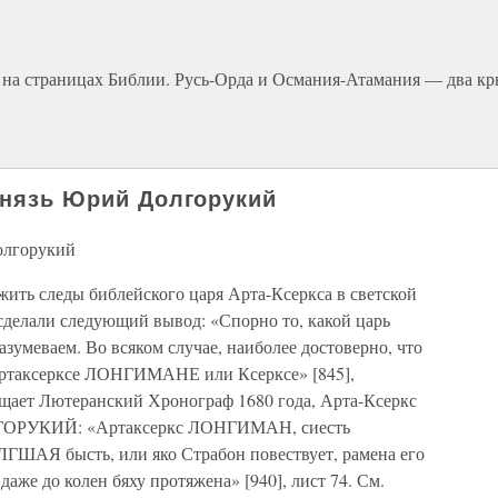
в на страницах Библии. Русь-Орда и Османия-Атамания — два к
 князь Юрий Долгорукий
олгорукий
ить следы библейского царя Арта-Ксеркса в светской
 сделали следующий вывод: «Спорно то, какой царь
азумеваем. Во всяком случае, наиболее достоверно, что
 Артаксерксе ЛОНГИМАНЕ или Ксерксе» [845],
бщает Лютеранский Хронограф 1680 года, Арта-Ксеркс
ГОРУКИЙ: «Артаксеркс ЛОНГИМАН, сиесть
АЯ бысть, или яко Страбон повествует, рамена его
 даже до колен бяху протяжена» [940], лист 74. См.