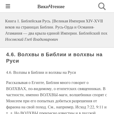
ВикиЧтение
Книга 1. Библейская Русь. [Великая Империя XIV-XVII
веков на страницах Библии. Русь-Орда и Османия-
Атамания — два крыла единой Империи. Библейский пох
Носовский Глеб Владимирович
4.6. Волхвы в Библии и волхвы на
Руси
4.6. Волхвы в Библии и волхвы на Руси
Рассказывая о Египте, Библия много говорит о
ВОЛХВАХ, по-видимому, о египетских священниках. В
частности, именно ВОЛХВЫ-маги, волшебники спорят с
Моисеем при его попытках добиться разрешения от
фараона на свой поход. См., например, Исход 7:22, 9:11 и
т. д. Но ВОЛХВЫ прекрасно известны и в русской