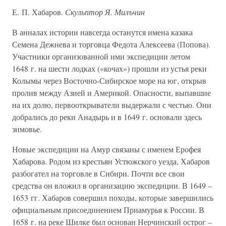
Е. П. Хабаров.
Скульптор Я. Милъчин
В анналах истории навсегда останутся имена казака
Семена Дежнева и торговца Федота Алексеева (Попова).
Участники организованной ими экспедиции летом
1648 г. на шести лодках («кочах») прошли из устья реки
Колымы через Восточно-Сибирское море на юг, открыв
пролив между Азией и Америкой. Опасности, выпавшие
на их долю, первооткрыватели выдержали с честью. Они
добрались до реки Анадырь и в 1649 г. основали здесь
зимовье.
Новые экспедиции на Амур связаны с именем Ерофея
Хабарова. Родом из крестьян Устюжского уезда, Хабаров
разбогател на торговле в Сибири. Почти все свои
средства он вложил в организацию экспедиции. В 1649 –
1653 гг. Хабаров совершил походы, которые завершились
официальным присоединением Приамурья к России. В
1658 г. на реке Шилке был основан Нерчинский острог –