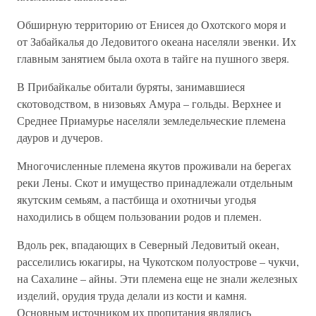
Обширную территорию от Енисея до Охотского моря и
от Забайкалья до Ледовитого океана населяли эвенки. Их
главным занятием была охота в тайге на пушного зверя.
В Прибайкалье обитали буряты, занимавшиеся
скотоводством, в низовьях Амура – гольды. Верхнее и
Среднее Приамурье населяли земледельческие племена
дауров и дучеров.
Многочисленные племена якутов проживали на берегах
реки Лены. Скот и имущество принадлежали отдельным
якутским семьям, а пастбища и охотничьи угодья
находились в общем пользовании родов и племен.
Вдоль рек, впадающих в Северный Ледовитый океан,
расселились юкагиры, на Чукотском полуострове – чукчи,
на Сахалине – айны. Эти племена еще не знали железных
изделий, орудия труда делали из кости и камня.
Основным источником их пропитания являлись