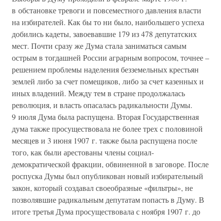
в обстановке тревоги и повсеместного давления власти
на избирателей. Как бы то ни было, наибольшего успеха
добились кадеты, завоевавшие 179 из 478 депутатских
мест. Почти сразу же Дума стала заниматься самым
острым в тогдашней России аграрным вопросом, точнее –
решением проблемы наделения безземельных крестьян
землей либо за счет помещиков, либо за счет казенных и
иных владений. Между тем в стране продолжалась
революция, и власть опасалась радикальности Думы.
9 июля Дума была распущена. Вторая Государственная
дума также просуществовала не более трех с половиной
месяцев и 3 июня 1907 г. также была распущена после
того, как были арестованы члены социал-
демократической фракции, обвиненной в заговоре. После
роспуска Думы был опубликован новый избирательный
закон, который создавал своеобразные «фильтры», не
позволявшие радикальным депутатам попасть в Думу. В
итоге третья Дума просуществовала с ноября 1907 г. до