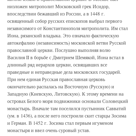
низложен митрополит Московский грек Исидор,
впоследствии бежавший из России, а в 1448 г.
освященный собор русских епископов выбрал первого
независимого от Константинополя митрополита. Им стал
Иона, рязанский владыка. Это означало фактическую
автокефалию (независимость) московской ветви Русской
православной церкви. Послушно выполняя волю
Василия II в борьбе с Дмитрием Шемякой, Иона встал в
длинный ряд иерархов церкви, освящавших все
праведные и неправедные дела московских государей.
При нем единая Русская православная церковь
окончательно распалась на Восточную (Русскую) и
Западную (Киевскую, Литовскую). К этому времени на
островах Белого моря подвижники основали Соловецкий
монастырь. Вначале там поселился пустынник Савватий
(ум. в 1436), а после него построили скит старцы Зосима
и Герман. В 1452 г. Зосима стал первым игуменом
монастыря и ввел очень суровый устав.