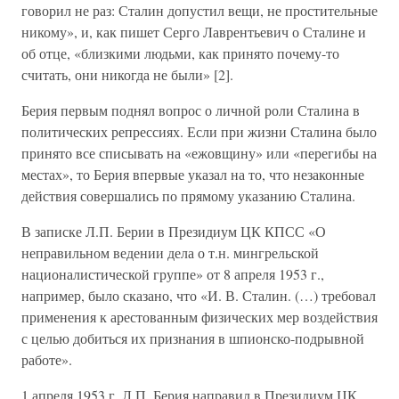
говорил не раз: Сталин допустил вещи, не простительные
никому», и, как пишет Серго Лаврентьевич о Сталине и
об отце, «близкими людьми, как принято почему-то
считать, они никогда не были» [2].
Берия первым поднял вопрос о личной роли Сталина в
политических репрессиях. Если при жизни Сталина было
принято все списывать на «ежовщину» или «перегибы на
местах», то Берия впервые указал на то, что незаконные
действия совершались по прямому указанию Сталина.
В записке Л.П. Берии в Президиум ЦК КПСС «О
неправильном ведении дела о т.н. мингрельской
националистической группе» от 8 апреля 1953 г.,
например, было сказано, что «И. В. Сталин. (…) требовал
применения к арестованным физических мер воздействия
с целью добиться их признания в шпионско-подрывной
работе».
1 апреля 1953 г. Л.П. Берия направил в Президиум ЦК