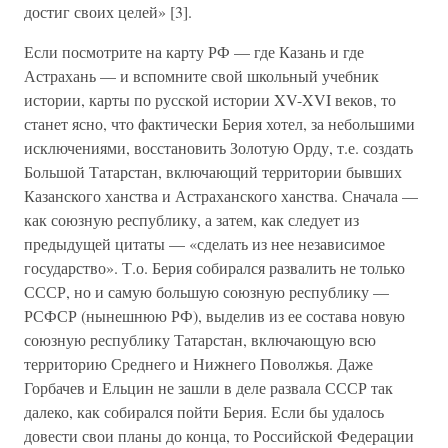
достиг своих целей» [3].
Если посмотрите на карту РФ — где Казань и где
Астрахань — и вспомните свой школьный учебник
истории, карты по русской истории XV-XVI веков, то
станет ясно, что фактически Берия хотел, за небольшими
исключениями, восстановить Золотую Орду, т.е. создать
Большой Татарстан, включающий территории бывших
Казанского ханства и Астраханского ханства. Сначала —
как союзную республику, а затем, как следует из
предыдущей цитаты — «сделать из нее независимое
государство». Т.о. Берия собирался развалить не только
СССР, но и самую большую союзную республику —
РСФСР (нынешнюю РФ), выделив из ее состава новую
союзную республику Татарстан, включающую всю
территорию Среднего и Нижнего Поволжья. Даже
Горбачев и Ельцин не зашли в деле развала СССР так
далеко, как собирался пойти Берия. Если бы удалось
довести свои планы до конца, то Российской Федерации