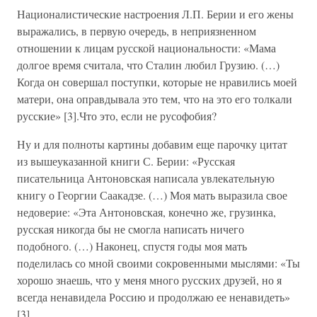
Националистические настроения Л.П. Берии и его жены
выражались, в первую очередь, в неприязненном
отношении к лицам русской национальности: «Мама
долгое время считала, что Сталин любил Грузию. (…)
Когда он совершал поступки, которые не нравились моей
матери, она оправдывала это тем, что на это его толкали
русские» [3].Что это, если не русофобия?
Ну и для полноты картины добавим еще парочку цитат
из вышеуказанной книги С. Берии: «Русская
писательница Антоновская написала увлекательную
книгу о Георгии Саакадзе. (…) Моя мать выразила свое
недоверие: «Эта Антоновская, конечно же, грузинка,
русская никогда бы не смогла написать ничего
подобного. (…) Наконец, спустя годы моя мать
поделилась со мной своими сокровенными мыслями: «Ты
хорошо знаешь, что у меня много русских друзей, но я
всегда ненавидела Россию и продолжаю ее ненавидеть»
[3].