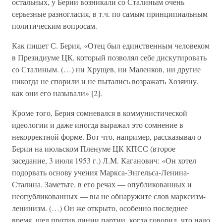
остальных, у Берии возникали со Сталиным очень
серьезные разногласия, в т.ч. по самым принципиальным
политическим вопросам.
Как пишет С. Берия, «Отец был единственным человеком
в Президиуме ЦК, который позволял себе дискутировать
со Сталиным. (…) ни Хрущев, ни Маленков, ни другие
никогда не спорили и не пытались возражать Хозяину,
как они его называли» [2].
Кроме того, Берия сомневался в коммунистической
идеологии и даже иногда выражал это сомнение в
некорректной форме. Вот что, например, рассказывал о
Берии на июльском Пленуме ЦК КПСС (второе
заседание, 3 июля 1953 г.) Л.М. Каганович: «Он хотел
подорвать основу учения Маркса-Энгельса-Ленина-
Сталина. Заметьте, в его речах — опубликованных и
неопубликованных — вы не обнаружите слов марксизм-
ленинизм. (…) Он же открыто, особенно последнее
время, шел против линии партии, когда говорил, что надо