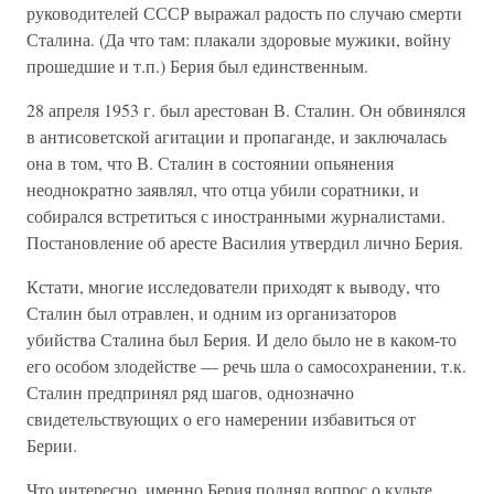
руководителей СССР выражал радость по случаю смерти
Сталина. (Да что там: плакали здоровые мужики, войну
прошедшие и т.п.) Берия был единственным.
28 апреля 1953 г. был арестован В. Сталин. Он обвинялся
в антисоветской агитации и пропаганде, и заключалась
она в том, что В. Сталин в состоянии опьянения
неоднократно заявлял, что отца убили соратники, и
собирался встретиться с иностранными журналистами.
Постановление об аресте Василия утвердил лично Берия.
Кстати, многие исследователи приходят к выводу, что
Сталин был отравлен, и одним из организаторов
убийства Сталина был Берия. И дело было не в каком-то
его особом злодействе — речь шла о самосохранении, т.к.
Сталин предпринял ряд шагов, однозначно
свидетельствующих о его намерении избавиться от
Берии.
Что интересно, именно Берия поднял вопрос о культе