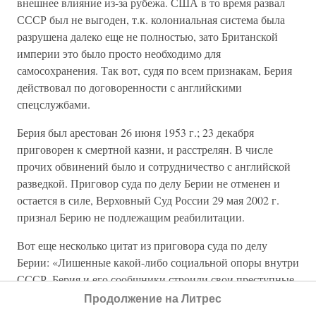
внешнее влияние из-за рубежа. США в то время развал
СССР был не выгоден, т.к. колониальная система была
разрушена далеко еще не полностью, зато Британской
империи это было просто необходимо для
самосохранения. Так вот, судя по всем признакам, Берия
действовал по договоренности с английскими
спецслужбами.
Берия был арестован 26 июня 1953 г.; 23 декабря
приговорен к смертной казни, и расстрелян. В числе
прочих обвинений было и сотрудничество с английской
разведкой. Приговор суда по делу Берии не отменен и
остается в силе, Верховный Суд России 29 мая 2002 г.
признал Берию не подлежащим реабилитации.
Вот еще несколько цитат из приговора суда по делу
Берии: «Лишенные какой-либо социальной опоры внутри
СССР, Берия и его сообщники строили свои преступные
расчеты на поддержку заговора реакционными
Продолжение на Литрес
империалистическими силами из-за рубежа.