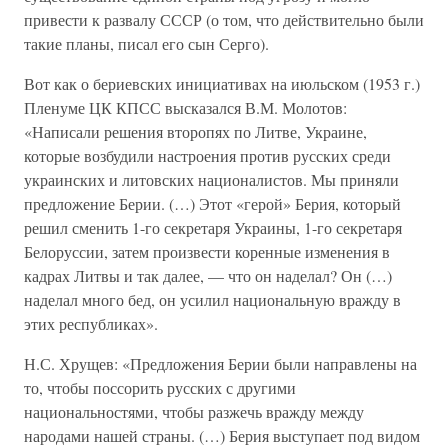
привести к развалу СССР (о том, что действительно были
такие планы, писал его сын Серго).
Вот как о бериевских инициативах на июльском (1953 г.)
Пленуме ЦК КПСС высказался В.М. Молотов:
«Написали решения второпях по Литве, Украине,
которые возбудили настроения против русских среди
украинских и литовских националистов. Мы приняли
предложение Берии. (…) Этот «герой» Берия, который
решил сменить 1-го секретаря Украины, 1-го секретаря
Белоруссии, затем произвести коренные изменения в
кадрах Литвы и так далее, — что он наделал? Он (…)
наделал много бед, он усилил национальную вражду в
этих республиках».
Н.С. Хрущев: «Предложения Берии были направлены на
то, чтобы поссорить русских с другими
национальностями, чтобы разжечь вражду между
народами нашей страны. (…) Берия выступает под видом