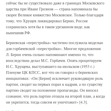
сейчас бы не существовало даже в границах Московского
царства при Иване Грозном — страна напоминала бы
скорее Великое княжество Московское. Только благодаря
тому, что Хрущев ликвидировал Берию, Россия
сохранилась хотя бы в таком урезанном виде, как
нынешняя РФ.
Бериевская «перестройка» частично послужила моделью
для горбачевской «перестройки». Многие предложения
Л. Берии очень сильно напоминают именно то, что
впоследствии делал М.С. Горбачев. Опять процитируем
Н.С. Хрущева, выступавшего на июльском (1953 г.)
Пленуме ЦК КПСС, вот что он говорил о бериевских
инициативах: «Он [Берия] исключает руководящую роль
партии, сводит на первых порах к кадрам, а по существу
партию сводит на положение пропаганды. Он вносил
сознание, что роль партии отошла на второй план, а когда
он укрепится, тогда совсем ее уничтожит» [4.3].