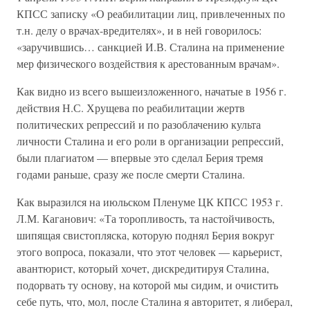
КПСС записку «О реабилитации лиц, привлеченных по
т.н. делу о врачах-вредителях», и в ней говорилось:
«заручившись… санкцией И.В. Сталина на применение
мер физического воздействия к арестованным врачам».
Как видно из всего вышеизложенного, начатые в 1956 г.
действия Н.С. Хрущева по реабилитации жертв
политических репрессий и по разоблачению культа
личности Сталина и его роли в организации репрессий,
были плагиатом — впервые это сделал Берия тремя
годами раньше, сразу же после смерти Сталина.
Как выразился на июльском Пленуме ЦК КПСС 1953 г.
Л.М. Каганович: «Та торопливость, та настойчивость,
шипящая свистопляска, которую поднял Берия вокруг
этого вопроса, показали, что этот человек — карьерист,
авантюрист, который хочет, дискредитируя Сталина,
подорвать ту основу, на которой мы сидим, и очистить
себе путь, что, мол, после Сталина я авторитет, я либерал,