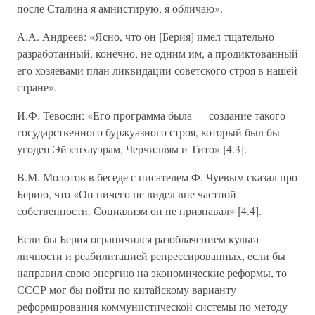
после Сталина я амнистирую, я обличаю».
А.А. Андреев: «Ясно, что он [Берия] имел тщательно
разработанный, конечно, не одним им, а продиктованный
его хозяевами план ликвидации советского строя в нашей
стране».
И.Ф. Тевосян: «Его программа была — создание такого
государственного буржуазного строя, который был бы
угоден Эйзенхауэрам, Черчиллям и Тито» [4.3].
В.М. Молотов в беседе с писателем Ф. Чуевым сказал про
Берию, что «Он ничего не видел вне частной
собственности. Социализм он не признавал» [4.4].
Если бы Берия ограничился разоблачением культа
личности и реабилитацией репрессированных, если бы
направил свою энергию на экономические реформы, то
СССР мог бы пойти по китайскому варианту
реформирования коммунистической системы по методу