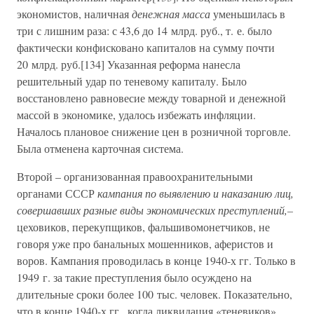
экономистов, наличная
денежная масса
уменьшилась в
три с лишним раза: с 43,6 до 14 млрд. руб., т. е. было
фактически конфисковано капиталов на сумму почти
20 млрд. руб.[134] Указанная реформа нанесла
решительный удар по теневому капиталу. Было
восстановлено равновесие между товарной и денежной
массой в экономике, удалось избежать инфляции.
Началось плановое снижение цен в розничной торговле.
Была отменена карточная система.
Второй – организованная правоохранительными
органами СССР
кампания по выявлению и наказанию лиц,
совершавших разные виды экономических преступлений,–
цеховиков, перекупщиков, фальшивомонетчиков, не
говоря уже про банальных мошенников, аферистов и
воров. Кампания проводилась в конце 1940-х гг. Только в
1949 г. за такие преступления было осуждено на
длительные сроки более 100 тыс. человек. Показательно,
что в конце 1940-х гг., когда ликвидация «теневиков»