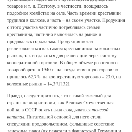
товаров и т. д. Поэтому, в частности, поощрялось
подсобное хозяйство на селе. Часть времени крестьянин
трудился в колхозе, а часть – на своем участке. Продукция
с этого участка частично потреблялась семьей
крестьянина, частично вывозилась на рынок и
продавалась горожанам. Продукция могла
реализовываться как самим крестьянином на колхозных
рынках, так и сдаваться для реализации через систему
кооперативной торговли. В общем объеме розничного
товарооборота в 1940 г. на государственную торговлю
пришлось 62,7%, на кооперативную торговлю – 23,0, на
колхозные рынки – 14,3%[132].
Правда, следует признать, что в такой тяжелый для
страны период истории, как Великая Отечественная
война, в СССР опять начал складываться
теневой
капитал.
Питательной основой для него стали
спекуляции продовольствием, фальшивые советские
денежные знаки (их печатали в фашистской Германии и