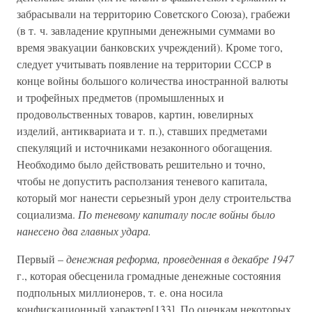
забрасывали на территорию Советского Союза), грабежи
(в т. ч. завладение крупными денежными суммами во
время эвакуации банковских учреждений). Кроме того,
следует учитывать появление на территории СССР в
конце войны большого количества иностранной валюты
и трофейных предметов (промышленных и
продовольственных товаров, картин, ювелирных
изделий, антиквариата и т. п.), ставших предметами
спекуляций и источниками незаконного обогащения.
Необходимо было действовать решительно и точно,
чтобы не допустить расползания теневого капитала,
который мог нанести серьезный урон делу строительства
социализма.
По теневому капиталу после войны было
нанесено два главных удара.
Первый –
денежная реформа, проведенная в декабре 1947
г., которая обесценила громадные денежные состояния
подпольных миллионеров, т. е. она носила
конфискационный характер[133]. По оценкам некоторых