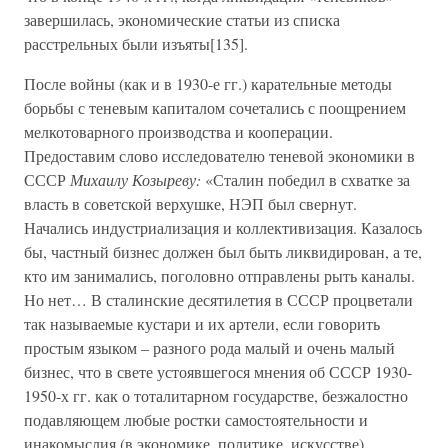
завершилась, экономические статьи из списка
расстрельных были изъяты[135].
После войны (как и в 1930-е гг.) карательные методы
борьбы с теневым капиталом сочетались с поощрением
мелкотоварного производства и кооперации.
Предоставим слово исследователю теневой экономики в
СССР
Михаилу Козыреву:
«Сталин победил в схватке за
власть в советской верхушке, НЭП был свернут.
Начались индустриализация и коллективизация. Казалось
бы, частный бизнес должен был быть ликвидирован, а те,
кто им занимались, поголовно отправлены рыть каналы.
Но нет… В сталинские десятилетия в СССР процветали
так называемые кустари и их артели, если говорить
простым языком – разного рода малый и очень малый
бизнес, что в свете устоявшегося мнения об СССР 1930-
1950-х гг. как о тоталитарном государстве, безжалостно
подавляющем любые ростки самостоятельности и
инакомыслия (в экономике, политике, искусстве),