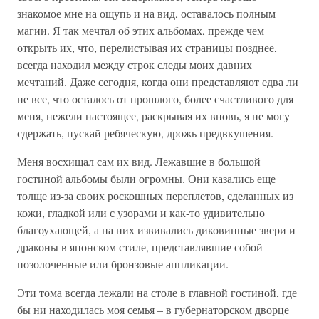
знакомое мне на ощупь и на вид, оставалось полным
магии. Я так мечтал об этих альбомах, прежде чем
открыть их, что, перелистывая их страницы позднее,
всегда находил между строк следы моих давних
мечтаний. Даже сегодня, когда они представляют едва ли
не все, что осталось от прошлого, более счастливого для
меня, нежели настоящее, раскрывая их вновь, я не могу
сдержать, пускай ребяческую, дрожь предвкушения.
Меня восхищал сам их вид. Лежавшие в большой
гостиной альбомы были огромны. Они казались еще
толще из-за своих роскошных переплетов, сделанных из
кожи, гладкой или с узорами и как-то удивительно
благоухающей, а на них извивались диковинные звери и
драконы в японском стиле, представлявшие собой
позолоченные или бронзовые аппликации.
Эти тома всегда лежали на столе в главной гостиной, где
бы ни находилась моя семья – в губернаторском дворце