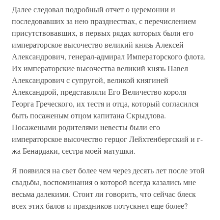
Далее следовал подробный отчет о церемонии и
последовавших за нею празднествах, с перечислением
присутствовавших, в первых рядах которых были его
императорское высочество великий князь Алексей
Александрович, генерал-адмирал Императорского флота.
Их императорские высочества великий князь Павел
Александрович с супругой, великой княгиней
Александрой, представляли Его Величество короля
Георга Греческого, их тестя и отца, который согласился
быть посаженым отцом капитана Скрыдлова.
Посажеными родителями невесты были его
императорское высочество герцог Лейхтенбергский и г-
жа Бенардаки, сестра моей матушки.
Я появился на свет более чем через десять лет после этой
свадьбы, воспоминания о которой всегда казались мне
весьма далекими. Стоит ли говорить, что сейчас блеск
всех этих балов и праздников потускнел еще более?