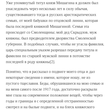
Уже упомянутый титул князя Мишагина я должен был
унаследовать через несколько лет в силу обычая,
существовавшего тогда в русских аристократических
семьях, от моей бабушки по отцовской линии, которая
была последней княжной Мишагиной. Семья эта
происходит со Смоленщины; мой дед Скрыдлов, муж
княжны, был предводителем дворянства Смоленской
губернии. В подобных случаях, чтобы не угасла фамилия,
царь специальным указом разрешал передачу титула и
фамилии по старшей мужской линии в потомстве
последней в роду княжны[2].
Понятно, что я рассказал о подвиге моего отца и дал
некоторые сведения о имени, которое ношу, не из
пустого тщеславия. Беды, обрушившиеся на мою семью и
на меня самого после 1917 года, достаточно раскрыли
мне глаза на современное положение вещей, чтобы через
годы и границы я с определенной отстраненностью
смотрел и на былые подвиги, и на блеск княжеского