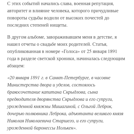
С этих событий начались слава, военная репутация,
авторитет и влияние человека, которого причудливые
повороты судьбы водили от высоких почестей до
последних степеней нищеты.
В другом альбоме, завораживавшем меня в детстве, я
нашел отчеты о свадьбе моих родителей. Статья,
опубликованная в номере «Голоса» от 25 января 1891
года в разделе светской хроники, начиналась следующим
абзацем:
«20 января 1891 г. в Санкт-Петербурге, в часовне
Министерства двора и уделов, состоялось
бракосочетание капитана Скрыдлова, сына
предводителя дворянства Скрыдлова и его супруги,
урожденной княжны Мишагиной, с Ольгой Леброк,
дочерью полковника Леброка, адъютанта великого князя
Николая Николаевича Старшего, и его супруги,
урожденной баронессы Нолькен».