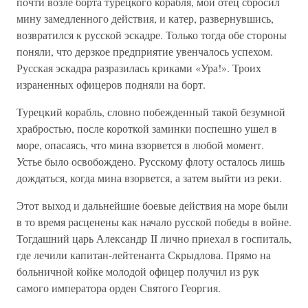
почти возле борта турецкого корабля, мой отец сбросил
мину замедленного действия, и катер, развернувшись,
возвратился к русской эскадре. Только тогда обе стороны
поняли, что дерзкое предприятие увенчалось успехом.
Русская эскадра разразилась криками «Ура!». Троих
израненных офицеров подняли на борт.
Турецкий корабль, словно побежденный такой безумной
храбростью, после короткой заминки поспешно ушел в
море, опасаясь, что мина взорвется в любой момент.
Устье было освобождено. Русскому флоту осталось лишь
дождаться, когда мина взорвется, а затем выйти из реки.
Этот выход и дальнейшие боевые действия на море были
в то время расценены как начало русской победы в войне.
Тогдашний царь Александр II лично приехал в госпиталь,
где лечили капитан-лейтенанта Скрыдлова. Прямо на
больничной койке молодой офицер получил из рук
самого императора орден Святого Георгия.