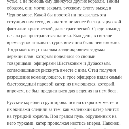
устье, а на помощь ему движутся другие корабли. Таким
образом, они могли закрыть русскому флоту выход в
Черное море. Какой бы простой ни показалась эта
ситуация нам сегодня, она тем не менее была для русской
флотилии критической, даже трагической. Среди команд
начала распространяться паника. Был день, в светлое
время суток атаковать турок внезапно было невозможно.
Тогда мой отец с полным хладнокровием задумал
дерзкий план, которым поделился со своими
товарищами, офицерами Шестаковым и Дубасовым,
согласившимися рискнуть вместе с ним. Отец получил
разрешение командующего, и трое офицеров взяли самый
быстроходный паровой катер из имеющихся, который,
впрочем, не был предназначен для ведения на нем боев.
Русские корабли сгруппировались на открытом месте, и
их экипажи следили за тем, как маленький катер мчится
на турецкий корабль. Под градом пуль, обрушенных на
него турками, катер продолжал нестись вперед. Наконец,