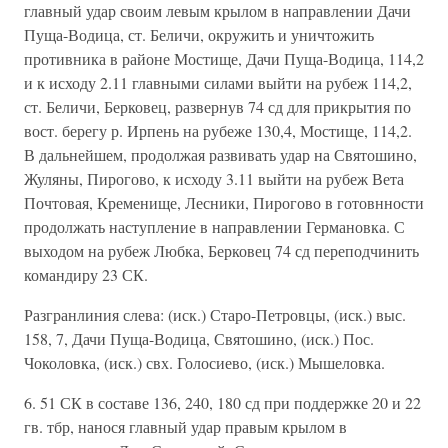
главный удар своим левым крылом в направлении Дачи
Пуща-Водица, ст. Беличи, окружить и уничтожить
противника в районе Мостище, Дачи Пуща-Водица, 114,2
и к исходу 2.11 главными силами выйти на рубеж 114,2,
ст. Беличи, Берковец, развернув 74 сд для прикрытия по
вост. берегу р. Ирпень на рубеже 130,4, Мостище, 114,2.
В дальнейшем, продолжая развивать удар на Святошино,
Жуляны, Пирогово, к исходу 3.11 выйти на рубеж Вета
Почтовая, Кременище, Лесники, Пирогово в готовнности
продолжать наступление в направлении Германовка. С
выходом на рубеж Любка, Берковец 74 сд переподчинить
командиру 23 СК.
Разгранлиния слева: (иск.) Старо-Петровцы, (иск.) выс.
158, 7, Дачи Пуща-Водица, Святошино, (иск.) Пос.
Чоколовка, (иск.) свх. Голосиево, (иск.) Мышеловка.
6. 51 СК в составе 136, 240, 180 сд при поддержке 20 и 22
гв. тбр, нанося главный удар правым крылом в