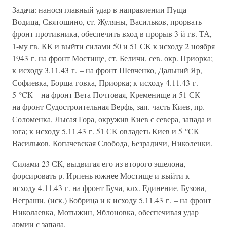
Задача: нанося главный удар в направлении Пуща-
Водица, Святошино, ст. Жуляны, Васильков, прорвать
фронт противника, обеспечить вход в прорыв 3-й гв. ТА,
1-му гв. КК и выйти силами 50 и 51 СК к исходу 2 ноября
1943 г. на фронт Мостище, ст. Беличи, сев. окр. Приорка;
к исходу 3.11.43 г. – на фронт Шевченко, Дальний Яр,
Софиевка, Борща-говка, Приорка; к исходу 4.11.43 г.
5 °CК – на фронт Вета Почтовая, Кременище и 51 СК –
на фронт Судостроительная Верфь, зап. часть Киев, пр.
Соломенка, Лысая Гора, окружив Киев с севера, запада и
юга; к исходу 5.11.43 г. 51 СК овладеть Киев и 5 °CК
Васильков, Копачевская Слобода, Безрадичи, Николенки.
Силами 23 СК, выдвигая его из второго эшелона,
форсировать р. Ирпень южнее Мостище и выйти к
исходу 4.11.43 г. на фронт Буча, клх. Единение, Бузова,
Неграши, (иск.) Бобрица и к исходу 5.11.43 г. – на фронт
Николаевка, Мотыжин, Яблоновка, обеспечивая удар
армии с запада.