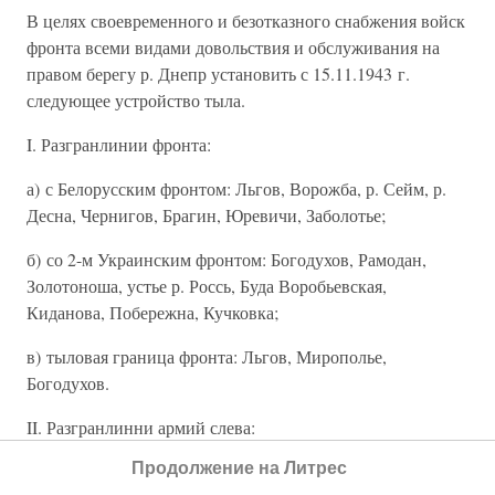
В целях своевременного и безотказного снабжения войск
фронта всеми видами довольствия и обслуживания на
правом берегу р. Днепр установить с 15.11.1943 г.
следующее устройство тыла.
I. Разгранлинии фронта:
а) с Белорусским фронтом: Льгов, Ворожба, р. Сейм, р.
Десна, Чернигов, Брагин, Юревичи, Заболотье;
б) со 2-м Украинским фронтом: Богодухов, Рамодан,
Золотоноша, устье р. Россь, Буда Воробьевская,
Киданова, Побережна, Кучковка;
в) тыловая граница фронта: Льгов, Мирополье,
Богодухов.
II. Разгранлинни армий слева:
Продолжение на Литрес
13– я армия – (иск.). Бахмач, Веркиевка, Чемер, Моровск,