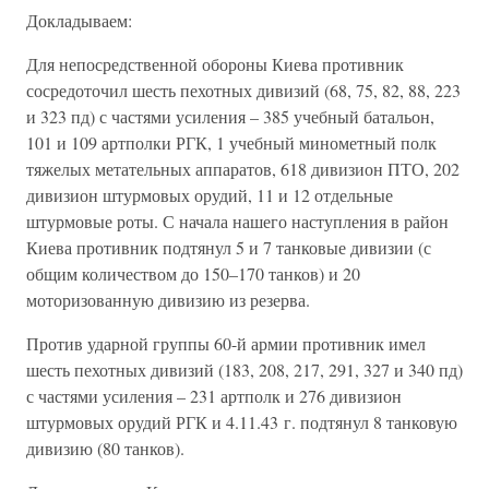
Докладываем:
Для непосредственной обороны Киева противник
сосредоточил шесть пехотных дивизий (68, 75, 82, 88, 223
и 323 пд) с частями усиления – 385 учебный батальон,
101 и 109 артполки РГК, 1 учебный минометный полк
тяжелых метательных аппаратов, 618 дивизион ПТО, 202
дивизион штурмовых орудий, 11 и 12 отдельные
штурмовые роты. С начала нашего наступления в район
Киева противник подтянул 5 и 7 танковые дивизии (с
общим количеством до 150–170 танков) и 20
моторизованную дивизию из резерва.
Против ударной группы 60-й армии противник имел
шесть пехотных дивизий (183, 208, 217, 291, 327 и 340 пд)
с частями усиления – 231 артполк и 276 дивизион
штурмовых орудий РГК и 4.11.43 г. подтянул 8 танковую
дивизию (80 танков).