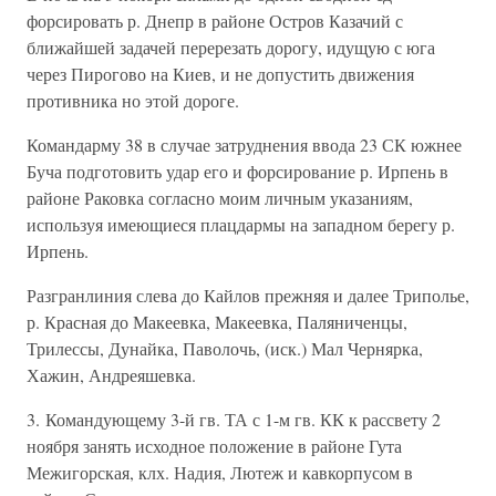
форсировать р. Днепр в районе Остров Казачий с
ближайшей задачей перерезать дорогу, идущую с юга
через Пирогово на Киев, и не допустить движения
противника но этой дороге.
Командарму 38 в случае затруднения ввода 23 СК южнее
Буча подготовить удар его и форсирование р. Ирпень в
районе Раковка согласно моим личным указаниям,
используя имеющиеся плацдармы на западном берегу р.
Ирпень.
Разгранлиния слева до Кайлов прежняя и далее Триполье,
р. Красная до Макеевка, Макеевка, Паляниченцы,
Трилессы, Дунайка, Паволочь, (иск.) Мал Чернярка,
Хажин, Андреяшевка.
3. Командующему 3-й гв. ТА с 1-м гв. КК к рассвету 2
ноября занять исходное положение в районе Гута
Межигорская, клх. Надия, Лютеж и кавкорпусом в