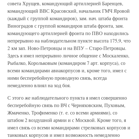
совета Хрущев, командующий артиллерией Баренцев,
командующий ВВС Красовский, начальник ГМЧ Яровой
(каждый с группой командиров), зам. нач. штаба фронта
Виноградов с группой командиров штаба фронта, зам.
командующего артиллерией фронта по ПВО находились
непрерывно на наблюдательном пункте высота 175,9, что
2 км зап. Ново-Петровцы и на ВПУ – Старо-Петровцы.
Здесь я имел непрерывно личное общение с Москаленко,
Рыбалко, Корольковым (командиром 7 арт. корпуса), со
всеми командирами авиакорпусов и, кроме того, имел с
ними бесперебойную проводную связь, всегда
немедленно влиял на ход боя.
С этого же наблюдательного пункта я имел совершенно
бесперебойную связь по ВЧ с Черняховским, Пуховым,
Жмаченко, Трофименко (т. е. со всеми армиями), со
штабом 2 воздушной армии и с Москвой. Кроме того, я
имел связь со всеми командирами стрелковых корпусов и
танковых корпусов и имел возможность немедленно