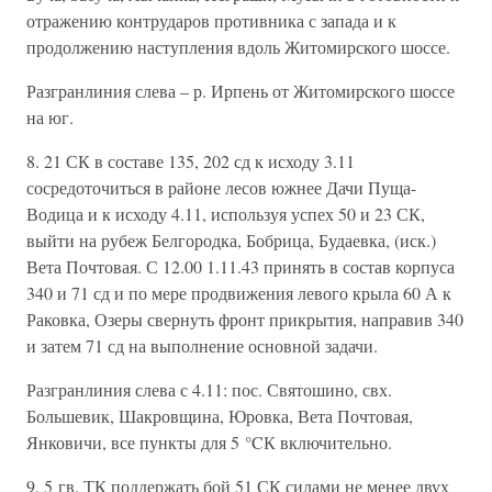
отражению контрударов противника с запада и к
продолжению наступления вдоль Житомирского шоссе.
Разгранлиния слева – р. Ирпень от Житомирского шоссе
на юг.
8. 21 СК в составе 135, 202 сд к исходу 3.11
сосредоточиться в районе лесов южнее Дачи Пуща-
Водица и к исходу 4.11, используя успех 50 и 23 СК,
выйти на рубеж Белгородка, Бобрица, Будаевка, (иск.)
Вета Почтовая. С 12.00 1.11.43 принять в состав корпуса
340 и 71 сд и по мере продвижения левого крыла 60 А к
Раковка, Озеры свернуть фронт прикрытия, направив 340
и затем 71 сд на выполнение основной задачи.
Разгранлиния слева с 4.11: пос. Святошино, свх.
Большевик, Шакровщина, Юровка, Вета Почтовая,
Янковичи, все пункты для 5 °CК включительно.
9. 5 гв. ТК поддержать бой 51 СК силами не менее двух