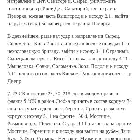
направлении Дет. Санаторий, Сырец, уничтожить
противника в районе Дет. Санаторий, сев. окраина
Приорка, южная часть Вышгород и к исходу 2.11 выйти
на рубеж (иск.) Берковец, сев. окраина Приорка.
В дальнейшем, развивая удар в направлении Сырец,
Соломенна, Киев-2-й тов. и введя в боевые порядки 1-ю
чехословацкую бригаду, выйти к исходу 3.11 Оградный,
Сырецкие лагеря, ст. Киев-Петровка-тов.; к исходу 4.11 –
Мышеловка, Совки, Соломенка, Зоол, Подол и к исходу
5.11 полностью овладеть Киевом. Разгранлиния слева – р.
Днепр.
7. 23 СК в составе 23, 30, 218 сд с выходом правого
фланга 5 °CК в район Любка принять в состав корпуса 74
сд и наступать вдоль вост. берега р. Ирпень, развернув
корпус к исходу 3.11 на фронте 130,4, Мостище,
Романовна, х. Шевченко. С утра 4.11 атаковать на фронте
Мостище, Гореничи и к исходу дня выйти на рубеж Дачи
Буча, Забуча, Лычанка, Неграши, Музычи в готовности к