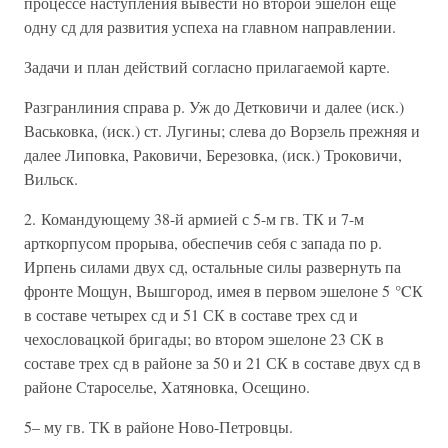
процессе наступления вывести но второй эшелон еще
одну сд для развития успеха на главном направлении.
Задачи и план действий согласно прилагаемой карте.
Разгранлиния справа р. Уж до Детковичи и далее (иск.)
Васьковка, (иск.) ст. Лугины; слева до Ворзель прежняя и
далее Липовка, Раковичи, Березовка, (иск.) Троковичи,
Вильск.
2. Командующему 38-й армией с 5-м гв. ТК и 7-м
арткорпусом прорыва, обеспечив себя с запада по р.
Ирпень силами двух сд, остальные силы развернуть па
фронте Мощун, Вышгород, имея в первом эшелоне 5 °CК
в составе четырех сд и 51 СК в составе трех сд и
чехословацкой бригады; во втором эшелоне 23 СК в
составе трех сд в районе за 50 и 21 СК в составе двух сд в
районе Староселье, Хатяновка, Осещино.
5– му гв. ТК в районе Ново-Петровцы.