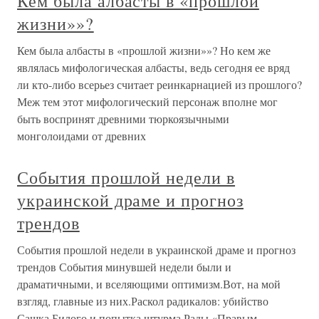
Кем была албасты в «прошлой
жизни»»?
Кем была албасты в «прошлой жизни»»? Но кем же
являлась мифологическая албасты, ведь сегодня ее вряд
ли кто-либо всерьез считает реинкарнацией из прошлого?
Меж тем этот мифологический персонаж вполне мог
быть воспринят древними тюркоязычными
монголоидами от древних
События прошлой недели в
украинской драме и прогноз
трендов
События прошлой недели в украинской драме и прогноз
трендов События минувшей недели были и
драматичными, и вселяющими оптимизм.Вот, на мой
взгляд, главные из них.Раскол радикалов: убийство
Сашка Билого и попытка штурма Рады «Правым