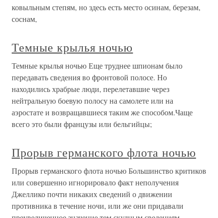
ковыльным степям, но здесь есть место осинам, березам,
соснам,
Темные крылья ночью
Темные крылья ночью Еще труднее шпионам было
передавать сведения во фронтовой полосе. Но
находились храбрые люди, перелетавшие через
нейтральную боевую полосу на самолете или на
аэростате и возвращавшиеся таким же способом.Чаще
всего это были французы или бельгийцы;
Прорыв германского флота ночью
Прорыв германского флота ночью Большинство критиков
или совершенно игнорировало факт неполучения
Джеллико почти никаких сведений о движении
противника в течение ночи, или же они придавали
преувеличенное значение тем скудным сведениям,