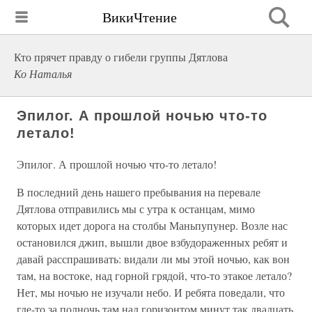
ВикиЧтение
Кто прячет правду о гибели группы Дятлова
Ко Наталья
Эпилог. А прошлой ночью что-то
летало!
Эпилог. А прошлой ночью что-то летало!
В последний день нашего пребывания на перевале
Дятлова отправились мы с утра к останцам, мимо
которых идет дорога на столбы Маньпупунер. Возле нас
остановился джип, вышли двое взбудораженных ребят и
давай расспрашивать: видали ли мы этой ночью, как вон
там, на востоке, над горной грядой, что-то этакое летало?
Нет, мы ночью не изучали небо. И ребята поведали, что
где-то за полночь там над горизонтом минут так двадцать