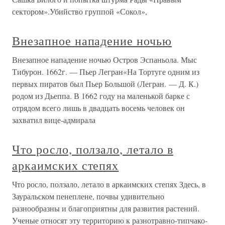
сектором».Убийство группой «Сокол»,
Внезапное нападение ночью
Внезапное нападение ночью Остров Эспаньола. Мыс
Тибурон. 1662г. — Пьер Легран«На Тортуге одним из
первых пиратов был Пьер Большой (Легран. — Д. К.)
родом из Дьеппа. В 1662 году на маленькой барке с
отрядом всего лишь в двадцать восемь человек он
захватил вице-адмирала
Что росло, ползало, летало в
аркаимских степях
Что росло, ползало, летало в аркаимских степях Здесь, в
Зауральском пенеплене, почвы удивительно
разнообразны и благоприятны для развития растений.
Ученые относят эту территорию к разнотравно-типчако-