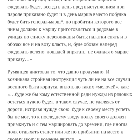
следовать будет, всегда в день пред выступлением при
пароле приказано будет и в день марша вместо побудка
будет бить генерал-марш*, по пробитии которого все
чины должны к маршу приготовляться и рядовые в
улицах по списку перекликаны быть; палатки снять и в
обозах все и на возу класть, и, буде обозам наперед
следовать велено, лошадей впрягать, не ожидая о марше
приказу…»
Румянцев диктовал то, что давно продумано. И
возникала стройная инструкция чуть ли не на все случаи
военного быта корпуса, вплоть до таких «мелочей», как:
«…буде же бы кому естественной ради нужды из рядовых
остаться нужно будет, в таком случае, не удаляясь от
дороги, исправя нужду свою, буде к своему месту успеть
бы не мог, то к последнему зводу полку своего должен
примкнуть и с тем маршировать до времени, где иногда
полк отдыхать станет или же по прибытии на место к
своему зводу и команде явится…»