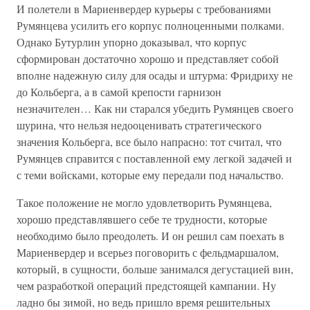
И полетели в Мариенвердер курьеры с требованиями
Румянцева усилить его корпус полноценными полками.
Однако Бутурлин упорно доказывал, что корпус
сформирован достаточно хорошо и представляет собой
вполне надежную силу для осады и штурма: Фридриху не
до Кольберга, а в самой крепости гарнизон
незначителен… Как ни старался убедить Румянцев своего
шурина, что нельзя недооценивать стратегического
значения Кольберга, все было напрасно: тот считал, что
Румянцев справится с поставленной ему легкой задачей и
с теми войсками, которые ему передали под начальство.
Такое положение не могло удовлетворить Румянцева,
хорошо представлявшего себе те трудности, которые
необходимо было преодолеть. И он решил сам поехать в
Мариенвердер и всерьез поговорить с фельдмаршалом,
который, в сущности, больше занимался дегустацией вин,
чем разработкой операций предстоящей кампании. Ну
ладно бы зимой, но ведь пришло время решительных