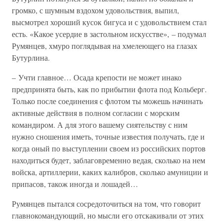
громко, с шумным вздохом удовольствия, выпил,
высмотрел хороший кусок бигуса и с удовольствием стал
есть. «Какое усердие в застольном искусстве», – подумал
Румянцев, хмуро поглядывая на хмелеющего на глазах
Бутурлина.
– Учти главное… Осада крепости не может инако
предпринята быть, как по прибытии флота под Кольберг.
Только после соединения с флотом ты можешь начинать
активные действия в полном согласии с морским
командиром. А для этого вашему сиятельству с ним
нужно сношения иметь, точные известия получать, где и
когда оный по выступлении своем из российских портов
находиться будет, заблаговременно ведая, сколько на нем
войска, артиллерии, каких калибров, сколько амуниции и
припасов, також иногда и лошадей…
Румянцев пытался сосредоточиться на том, что говорит
главнокомандующий, но мысли его отскакивали от этих