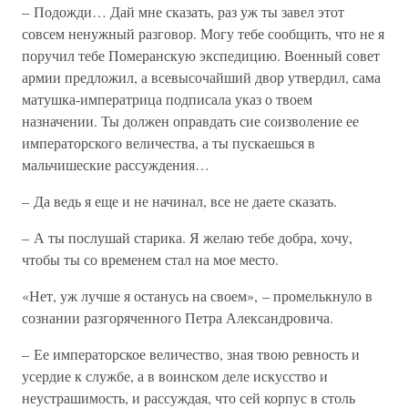
– Подожди… Дай мне сказать, раз уж ты завел этот
совсем ненужный разговор. Могу тебе сообщить, что не я
поручил тебе Померанскую экспедицию. Военный совет
армии предложил, а всевысочайший двор утвердил, сама
матушка-императрица подписала указ о твоем
назначении. Ты должен оправдать сие соизволение ее
императорского величества, а ты пускаешься в
мальчишеские рассуждения…
– Да ведь я еще и не начинал, все не даете сказать.
– А ты послушай старика. Я желаю тебе добра, хочу,
чтобы ты со временем стал на мое место.
«Нет, уж лучше я останусь на своем», – промелькнуло в
сознании разгоряченного Петра Александровича.
– Ее императорское величество, зная твою ревность и
усердие к службе, а в воинском деле искусство и
неустрашимость, и рассуждая, что сей корпус в столь