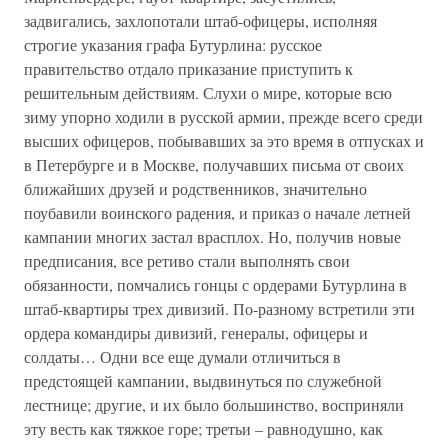
задвигались, захлопотали штаб-офицеры, исполняя
строгие указания графа Бутурлина: русское
правительство отдало приказание приступить к
решительным действиям. Слухи о мире, которые всю
зиму упорно ходили в русской армии, прежде всего среди
высших офицеров, побывавших за это время в отпусках и
в Петербурге и в Москве, получавших письма от своих
ближайших друзей и родственников, значительно
поубавили воинского радения, и приказ о начале летней
кампании многих застал врасплох. Но, получив новые
предписания, все ретиво стали выполнять свои
обязанности, помчались гонцы с ордерами Бутурлина в
штаб-квартиры трех дивизий. По-разному встретили эти
ордера командиры дивизий, генералы, офицеры и
солдаты… Одни все еще думали отличиться в
предстоящей кампании, выдвинуться по служебной
лестнице; другие, и их было большинство, восприняли
эту весть как тяжкое горе; третьи – равнодушно, как