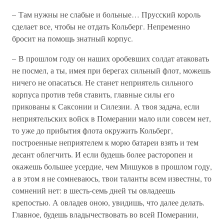
– Там нужны не слабые и больные… Прусский король
сделает все, чтобы не отдать Кольберг. Непременно
бросит на помощь знатный корпус.
– В прошлом году он наших оробевших солдат атаковать
не посмел, а ты, имея при берегах сильный флот, можешь
ничего не опасаться. Не станет неприятель сильного
корпуса против тебя ставить, главные силы его
прикованы к Саксонии и Силезии. А твоя задача, если
неприятельских войск в Померании мало или совсем нет,
то уже до прибытия флота окружить Кольберг,
построенные неприятелем к морю батареи взять и тем
десант облегчить. И если будешь более расторопен и
окажешь большее усердие, чем Мишуков в прошлом году,
а в этом я не сомневаюсь, твои таланты всем известны, то
сомнений нет: в шесть-семь дней ты овладеешь
крепостью. А овладев оною, увидишь, что далее делать.
Главное, будешь владычествовать во всей Померании,