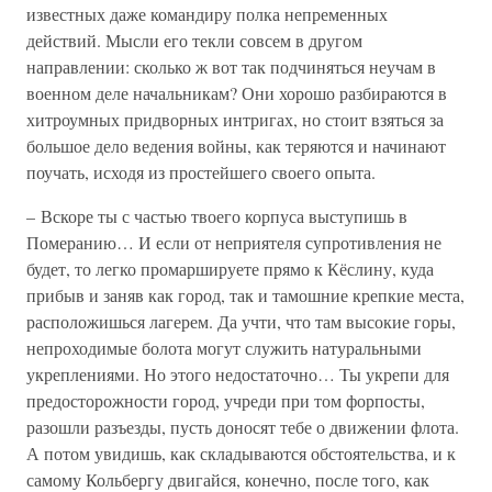
известных даже командиру полка непременных
действий. Мысли его текли совсем в другом
направлении: сколько ж вот так подчиняться неучам в
военном деле начальникам? Они хорошо разбираются в
хитроумных придворных интригах, но стоит взяться за
большое дело ведения войны, как теряются и начинают
поучать, исходя из простейшего своего опыта.
– Вскоре ты с частью твоего корпуса выступишь в
Померанию… И если от неприятеля супротивления не
будет, то легко промаршируете прямо к Кёслину, куда
прибыв и заняв как город, так и тамошние крепкие места,
расположишься лагерем. Да учти, что там высокие горы,
непроходимые болота могут служить натуральными
укреплениями. Но этого недостаточно… Ты укрепи для
предосторожности город, учреди при том форпосты,
разошли разъезды, пусть доносят тебе о движении флота.
А потом увидишь, как складываются обстоятельства, и к
самому Кольбергу двигайся, конечно, после того, как