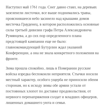
Наступил май 1761 года. Снег давно стаял, на деревьях
зазеленели листочки, все выше поднимались травы,
прояснившееся небо засинело над крышами домов
местечка Грауденец, в котором расположились основные
силы третьей дивизии графа Петра Александровича
Румянцева, а до сих пор определенного плана
предстоящей кампании еще не было:
главнокомандующий Бутурлин ждал указаний
Конференции, а она не знала конкретного положения на
фронте.
Зима прошла спокойно, лишь в Померании русские
войска изредка беспокоили неприятеля. Стычки носили
местный характер, особого ущерба не приносили обеим
сторонам, но к исходу зимы обе армии устали от
постоянных хлопот по доставке продовольствия, от
нервного перенапряжения солдат и младших офицеров,
лишенных домашнего уюта и семьи.