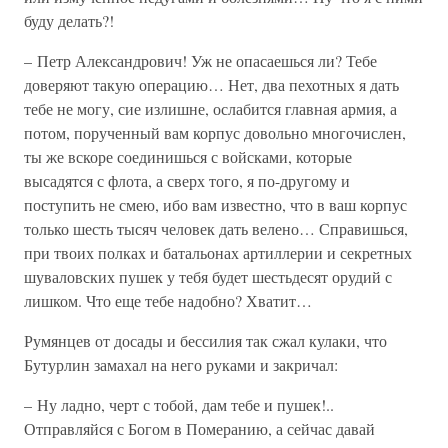
буду делать?!
– Петр Александрович! Уж не опасаешься ли? Тебе
доверяют такую операцию… Нет, два пехотных я дать
тебе не могу, сие излишне, ослабится главная армия, а
потом, порученный вам корпус довольно многочислен,
ты же вскоре соединишься с войсками, которые
высадятся с флота, а сверх того, я по-другому и
поступить не смею, ибо вам известно, что в ваш корпус
только шесть тысяч человек дать велено… Справишься,
при твоих полках и батальонах артиллерии и секретных
шуваловских пушек у тебя будет шестьдесят орудий с
лишком. Что еще тебе надобно? Хватит…
Румянцев от досады и бессилия так сжал кулаки, что
Бутурлин замахал на него руками и закричал:
– Ну ладно, черт с тобой, дам тебе и пушек!..
Отправляйся с Богом в Померанию, а сейчас давай