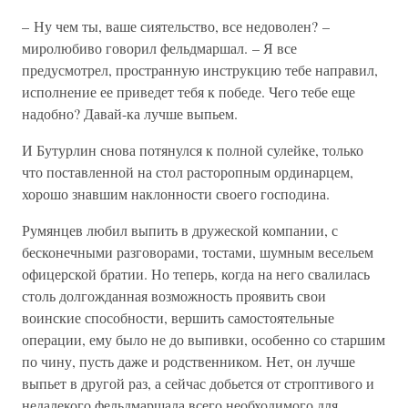
– Ну чем ты, ваше сиятельство, все недоволен? –
миролюбиво говорил фельдмаршал. – Я все
предусмотрел, пространную инструкцию тебе направил,
исполнение ее приведет тебя к победе. Чего тебе еще
надобно? Давай-ка лучше выпьем.
И Бутурлин снова потянулся к полной сулейке, только
что поставленной на стол расторопным ординарцем,
хорошо знавшим наклонности своего господина.
Румянцев любил выпить в дружеской компании, с
бесконечными разговорами, тостами, шумным весельем
офицерской братии. Но теперь, когда на него свалилась
столь долгожданная возможность проявить свои
воинские способности, вершить самостоятельные
операции, ему было не до выпивки, особенно со старшим
по чину, пусть даже и родственником. Нет, он лучше
выпьет в другой раз, а сейчас добьется от строптивого и
недалекого фельдмаршала всего необходимого для