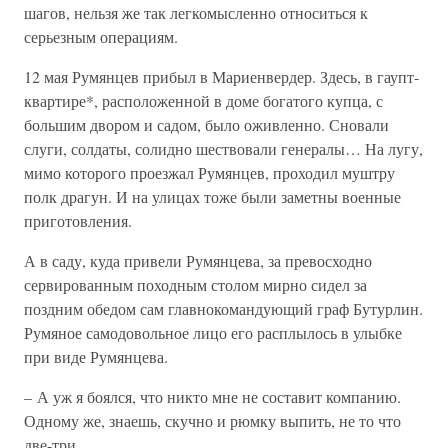
шагов, нельзя же так легкомысленно относиться к
серьезным операциям.
12 мая Румянцев прибыл в Мариенвердер. Здесь, в гаупт-
квартире*, расположенной в доме богатого купца, с
большим двором и садом, было оживленно. Сновали
слуги, солдаты, солидно шествовали генералы… На лугу,
мимо которого проезжал Румянцев, проходил муштру
полк драгун. И на улицах тоже были заметны военные
приготовления.
А в саду, куда привели Румянцева, за превосходно
сервированным походным столом мирно сидел за
поздним обедом сам главнокомандующий граф Бутурлин.
Румяное самодовольное лицо его расплылось в улыбке
при виде Румянцева.
– А уж я боялся, что никто мне не составит компанию.
Одному же, знаешь, скучно и рюмку выпить, не то что
две-три…