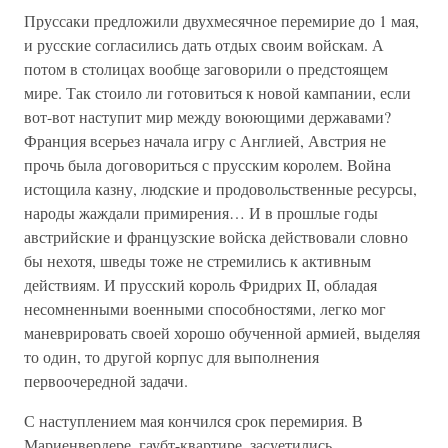
Пруссаки предложили двухмесячное перемирие до 1 мая,
и русские согласились дать отдых своим войскам. А
потом в столицах вообще заговорили о предстоящем
мире. Так стоило ли готовиться к новой кампании, если
вот-вот наступит мир между воюющими державами?
Франция всерьез начала игру с Англией, Австрия не
прочь была договориться с прусским королем. Война
истощила казну, людские и продовольственные ресурсы,
народы жаждали примирения… И в прошлые годы
австрийские и французские войска действовали словно
бы нехотя, шведы тоже не стремились к активным
действиям. И прусский король Фридрих II, обладая
несомненными военными способностями, легко мог
маневрировать своей хорошо обученной армией, выделяя
то один, то другой корпус для выполнения
первоочередной задачи.
С наступлением мая кончился срок перемирия. В
Мариенвердере, гаубт-квартире, засуетились,