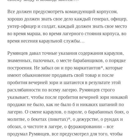
Все должен предусмотреть командующий корпусом,
хорошо должен знать свое дело каждый генерал, офицер,
унтер-офицер и солдат, каждый должен знать свое место
во время марша, во время лагерного стояния корпуса, во
время несения караульной службы…
Румянцев давал точные указания содержания караулов,
знаменных, палочных, о месте барабанщиков, о порядке
построения. Не забыл он и про маркитантов*, которые
имеют обыкновение продавать свой товар и после
пробития вечерней зори и шатаются в результате этой
расхлябанности по всему лагерю. Румянцев строго
указывает, чтобы после пробития вечерней зори никакой
продажи не было, как не было б и никаких шатаний по
лагерю. О смене караулов, о пароле, о барабанных боях, о
молитве, о бекетах (пикетах)*, о дежурстве, о рундах и
обозах, о чистоте в лагере, о фуражировании – все
продумал Румянцев, все предусмотрел для того, чтобы