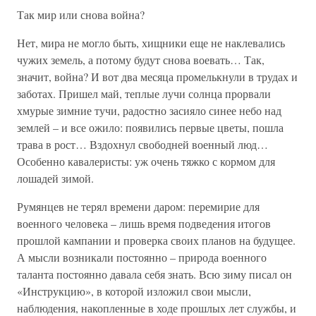
Так мир или снова война?
Нет, мира не могло быть, хищники еще не наклевались
чужих земель, а потому будут снова воевать… Так,
значит, война? И вот два месяца промелькнули в трудах и
заботах. Пришел май, теплые лучи солнца прорвали
хмурые зимние тучи, радостно засияло синее небо над
землей – и все ожило: появились первые цветы, пошла
трава в рост… Вздохнул свободней военный люд…
Особенно кавалеристы: уж очень тяжко с кормом для
лошадей зимой.
Румянцев не терял времени даром: перемирие для
военного человека – лишь время подведения итогов
прошлой кампании и проверка своих планов на будущее.
А мысли возникали постоянно – природа военного
таланта постоянно давала себя знать. Всю зиму писал он
«Инструкцию», в которой изложил свои мысли,
наблюдения, накопленные в ходе прошлых лет службы, и