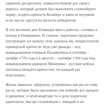
укрепить дисциплину, повысить боевой дух своего
корпуса, который должен был выполнить сложнейшую
задачу: осадить крепость Кольберг и взять ее штурмом,
если она не сдастся на милость победителя.
В эти весенние дни Румянцев много работал, готовясь к
походу в Померанию. И главное, тщательно продумал
инструкцию по захвату этой, казалось бы, неприступной
приморской крепости: ведь уже дважды – под
командованием генерала Пальменбаха в сентябре –
октябре 1758 года и в августе – сентябре 1760 года под
командованием адмирала Мишукова – русские войска
пытались овладеть крепостью, но каждый раз
безуспешно.
Жизнь закипела, забурлила, устремилась как раз по тому
руслу, которое было проложено уже войной; все пришло
в движение, к штаб-квартире то и дело подлетали
адъютанты, быстро соскакивали с лошадей и по