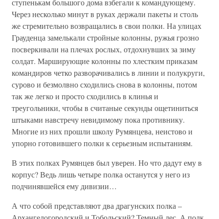
ступенькам большого дома взбегали к командующему.
Через несколько минут в руках держали пакеты и столь
же стремительно возвращались в свои полки. На улицах
Грауденца замелькали стройные колонны, ружья грозно
посверкивали на плечах рослых, отдохнувших за зиму
солдат. Марширующие колонны по хлестким приказам
командиров четко разворачивались в линии и полукруги,
сурово и безмолвно сходились снова в колонны, потом
так же легко и просто сходились в клинья и
треугольники, чтобы в считаные секунды ощетиниться
штыками навстречу невидимому пока противнику.
Многие из них прошли школу Румянцева, неистово и
упорно готовившего полки к серьезным испытаниям.
В этих полках Румянцев был уверен. Но что дадут ему в
корпус? Ведь лишь четыре полка останутся у него из
подчинявшейся ему дивизии…
А что собой представляют два драгунских полка –
Архангелогородский и Тобольский? Темный лес. А полк