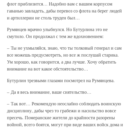
флот приблизится… Надобно вам с вашим корпусом
гаванью завладеть, дабы перевоз со флота на берег людей
и артиллерии не столь труден был…
Румянцев мрачно улыбнулся. Но Бутурлина это не
смутило. Он продолжал с тем же вдохновением:
– Ты не ухмыляйся, знаю, что ты толковый генерал и сам
все можешь предусмотреть, но все ж послушай старика.
Ум хорошо, как говорится, а два лучше. Хочу обратить
внимание на вот какое обстоятельство…
Бутурлин трезвыми глазами посмотрел на Румянцева.
– Да я весь внимание, ваше сиятельство…
– Так вот… Рекомендую неослабно соблюдать воинскую
дисциплину, дабы чрез то грабежи и насильство вовсе
пресечь. Померанские жители до крайности разорены
войной, всего боятся, могут при виде ваших войск дома и