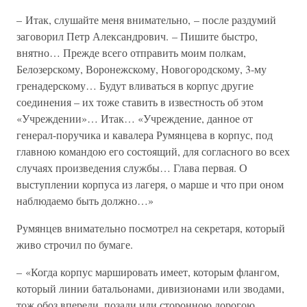
– Итак, слушайте меня внимательно, – после раздумий
заговорил Петр Александрович. – Пишите быстро,
внятно… Прежде всего отправить моим полкам,
Белозерскому, Воронежскому, Новогородскому, 3-му
гренадерскому… Будут вливаться в корпус другие
соединения – их тоже ставить в известность об этом
«Учреждении»… Итак… «Учреждение, данное от
генерал-поручика и кавалера Румянцева в корпус, под
главною командою его состоящий, для согласного во всех
случаях произведения службы… Глава первая. О
выступлении корпуса из лагеря, о марше и что при оном
наблюдаемо быть должно…»
Румянцев внимательно посмотрел на секретаря, который
живо строчил по бумаге.
– «Когда корпус маршировать имеет, которым флангом,
который линии батальонами, дивизионами или зводами,
тож обоз впереди, позади или сторонною дорогою