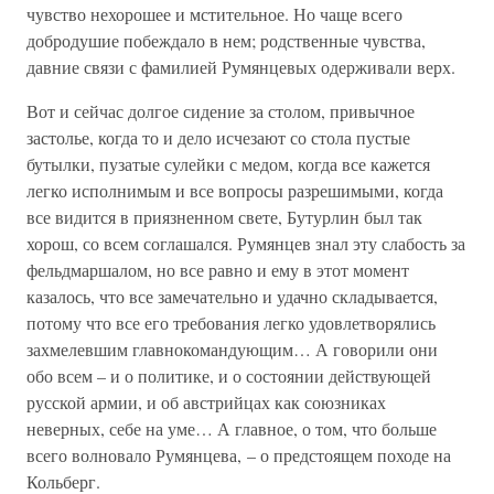
чувство нехорошее и мстительное. Но чаще всего
добродушие побеждало в нем; родственные чувства,
давние связи с фамилией Румянцевых одерживали верх.
Вот и сейчас долгое сидение за столом, привычное
застолье, когда то и дело исчезают со стола пустые
бутылки, пузатые сулейки с медом, когда все кажется
легко исполнимым и все вопросы разрешимыми, когда
все видится в приязненном свете, Бутурлин был так
хорош, со всем соглашался. Румянцев знал эту слабость за
фельдмаршалом, но все равно и ему в этот момент
казалось, что все замечательно и удачно складывается,
потому что все его требования легко удовлетворялись
захмелевшим главнокомандующим… А говорили они
обо всем – и о политике, и о состоянии действующей
русской армии, и об австрийцах как союзниках
неверных, себе на уме… А главное, о том, что больше
всего волновало Румянцева, – о предстоящем походе на
Кольберг.