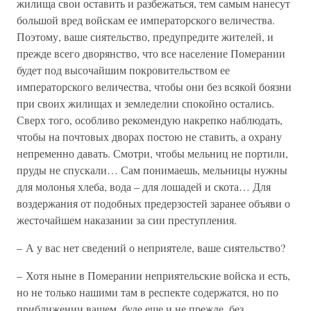
жилища свои оставить и разбежаться, тем самым нанесут
большой вред войскам ее императорского величества.
Поэтому, ваше сиятельство, предупредите жителей, и
прежде всего дворянство, что все население Померании
будет под высочайшим покровительством ее
императорского величества, чтобы они без всякой боязни
при своих жилищах и земледелии спокойно остались.
Сверх того, особливо рекомендую накрепко наблюдать,
чтобы на почтовых дворах постою не ставить, а охрану
непременно давать. Смотри, чтобы мельниц не портили,
пруды не спускали… Сам понимаешь, мельницы нужны
для молонья хлеба, вода – для лошадей и скота… Для
воздержания от подобных предерзостей заранее объяви о
жесточайшем наказании за сии преступления.
– А у вас нет сведений о неприятеле, ваше сиятельство?
– Хотя ныне в Померании неприятельские войска и есть,
но не только нашими там в респекте содержатся, но по
приближении вашем, буде еще и не прежде, без