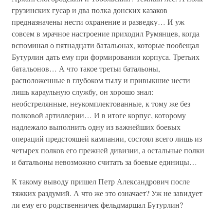
грузинских гусар и два полка донских казаков
предназначены нести охранение и разведку… И уж
совсем в мрачное настроение приходил Румянцев, когда
вспоминал о пятнадцати батальонах, которые пообещал
Бутурлин дать ему при формировании корпуса. Третьих
батальонов… А что такое третьи батальоны,
расположенные в глубоком тылу и привыкшие нести
лишь караульную службу, он хорошо знал:
необстрелянные, неукомплектованные, к тому же без
полковой артиллерии… И в итоге корпус, которому
надлежало выполнить одну из важнейших боевых
операций предстоящей кампании, состоял всего лишь из
четырех полков его прежней дивизии, а остальные полки
и батальоны невозможно считать за боевые единицы…
К такому выводу пришел Петр Александрович после
тяжких раздумий. А что же это означает? Уж не завидует
ли ему его родственничек фельдмаршал Бутурлин?