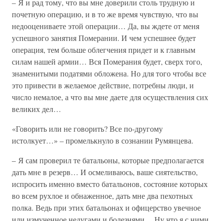
– Я и рад тому, что вы мне доверили столь трудную и
почетную операцию, и в то же время чувствую, что вы
недооцениваете этой операции… Да, вы ждете от меня
успешного занятия Померании. И чем успешнее будет
операция, тем больше облегчения придет и к главным
силам нашей армии… Вся Померания будет, сверх того,
знаменитыми податями обложена. Но для того чтобы все
это привести в желаемое действие, потребны люди, и
число немалое, а что вы мне даете для осуществления сих
великих дел…
«Говорить или не говорить? Все по-другому
истолкует…» – промелькнуло в сознании Румянцева.
– Я сам проверил те батальоны, которые предполагается
дать мне в резерв… И осмеливаюсь, ваше сиятельство,
испросить именно вместо батальонов, состояние которых
во всем рухлое и обнаженное, дать мне два пехотных
полка. Ведь при этих батальонах и офицерство увечное
или измученное недугами и болезнями… Ну что я с ними