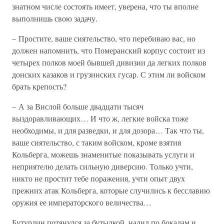
знатном числе состоять имеет, уверена, что ты вполне
выполнишь свою задачу.
– Простите, ваше сиятельство, что перебиваю вас, но
должен напомнить, что Померанский корпус состоит из
четырех полков моей бывшей дивизии да легких полков
донских казаков и грузинских гусар. С этим ли войском
брать крепость?
– А за Вислой больше двадцати тысяч
выздоравливающих… И что ж, легкие войска тоже
необходимы, и для разведки, и для дозора… Так что ты,
ваше сиятельство, с таким войском, кроме взятия
Кольберга, можешь знаменитые показывать услуги и
неприятелю делать сильную диверсию. Только учти,
никто не простит тебе поражения, учти опыт двух
прежних атак Кольберга, которые случились к бесславию
оружия ее императорского величества…
Бутурлин потянулся за бутылкой, налил по бокалам и