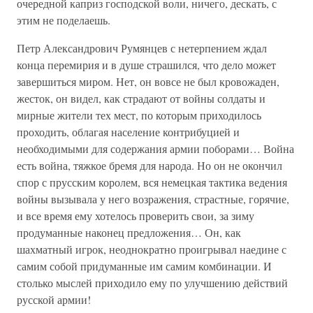
очередной каприз господской воли, ничего, дескать, с
этим не поделаешь.
Петр Александрович Румянцев с нетерпением ждал
конца перемирия и в душе страшился, что дело может
завершиться миром. Нет, он вовсе не был кровожаден,
жесток, он видел, как страдают от войны солдаты и
мирные жители тех мест, по которым приходилось
проходить, облагая население контрибуцией и
необходимыми для содержания армии поборами… Война
есть война, тяжкое бремя для народа. Но он не окончил
спор с прусским королем, вся немецкая тактика ведения
войны вызывала у него возражения, страстные, горячие,
и все время ему хотелось проверить свои, за зиму
продуманные наконец предложения… Он, как
шахматный игрок, неоднократно проигрывал наедине с
самим собой придуманные им самим комбинации. И
столько мыслей приходило ему по улучшению действий
русской армии!