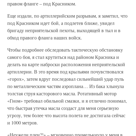
правом фланге – под Красником.
Еще издали, по артиллерийским разрывам, я заметил, что
под Красником идет бой, а подлетев ближе, увидел
бригаду неприятельской пехоты, выходящей в тыл и в
обход правого фланга наших войск.
Чтобы подробнее обследовать тактическую обстановку
самого боя, я стал крутиться над районом Красника и
делать на карте наброски расположения неприятельской
артиллерии. В это время под крыльями почувствовался
«горох», затем вдруг последовал сильнейший удар пуль
по металлическим частям аэроплана… Из бака хлынула
толстая струя касторового масла. Ротативный мотор
«Гном» требовал обильной смазки, и я отлично понимал,
что быстрая утечка масла создаст для меня серьезную
угрозу, тем более что высота полета не достигала сейчас
и 1000 метров.
«Неужели плен?!» – мгновенно промелькнуло у меня в