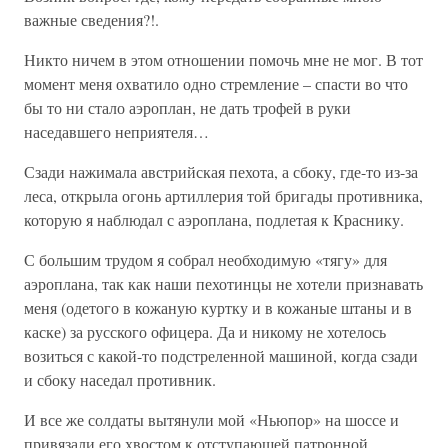
важные сведения?!.
Никто ничем в этом отношении помочь мне не мог. В тот
момент меня охватило одно стремление – спасти во что
бы то ни стало аэроплан, не дать трофей в руки
наседавшего неприятеля…
Сзади нажимала австрийская пехота, а сбоку, где-то из-за
леса, открыла огонь артиллерия той бригады противника,
которую я наблюдал с аэроплана, подлетая к Краснику.
С большим трудом я собрал необходимую «тягу» для
аэроплана, так как наши пехотинцы не хотели признавать
меня (одетого в кожаную куртку и в кожаные штаны и в
каске) за русского офицера. Да и никому не хотелось
возиться с какой-то подстреленной машиной, когда сзади
и сбоку наседал противник.
И все же солдаты вытянули мой «Ньюпор» на шоссе и
привязали его хвостом к отступающей патронной