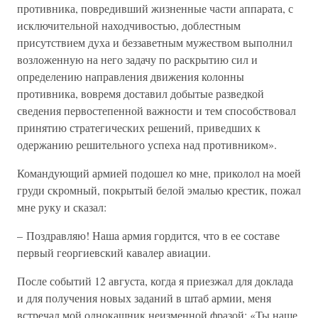
противника, повредивший жизненные части аппарата, с
исключительной находчивостью, доблестным
присутствием духа и беззаветным мужеством выполнил
возложенную на него задачу по раскрытию сил и
определению направления движения колонны
противника, вовремя доставил добытые разведкой
сведения первостепенной важности и тем способствовал
принятию стратегических решений, приведших к
одержанию решительного успеха над противником».
Командующий армией подошел ко мне, приколол на моей
груди скромный, покрытый белой эмалью крестик, пожал
мне руку и сказал:
– Поздравляю! Наша армия гордится, что в ее составе
первый георгиевский кавалер авиации.
После событий 12 августа, когда я приезжал для доклада
и для получения новых заданий в штаб армии, меня
встречал мой однокашник неизменной фразой: «Ты наше