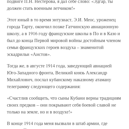
подвиге П.Н. Нестерова, я дал себе слово: «Эдгар, ты
должен стать военным летчиком!»
Этот юный в то время энтузиаст, Э.И. Меос, уроженец
города Тарту, окончил позже Гатчинскую авиационную
школу, а в 1916 году французские школы в По и в Казо и
был до конца Первой мировой войны достойным членом
семьи французских героев воздуха – знаменитой
эскадрильи «Аистов».
Тогда же, в августе 1914 года, заведующий авиацией
Юго-Западного фронта, Великий князь Александр
Михайлович, послал кубанскому наказному атаману
телеграмму следующего содержания:
«Счастлив сообщить, что сыны Кубани верны традициям
своих предков – они покрывают себя боевой славой не
только на земле, но и в воздухе!»
В конце 1914 года меня вызвали в штаб армии, где