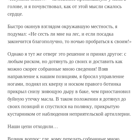
голове, и я почувствовал, как от этой мысли сжалось
сердце.
Быстро окинув взглядом окружавшую местность, я
подумал: «Не сесть ли мне на лес, и если посадка
закончится благополучно, то ночью пробраться к своим!»
Однако я тут же отверг это решение и принял другое: с
любым риском, но дотянуть до своих и доставить как
можно скорее собранные мною сведения! Взяв
направление к нашим позициям, я бросил управление
ногами, поднял их кверху и носком правого ботинка
прикрыл снизу зияющую дыру в баке, чем приостановил
буйную утечку масла. В таком положении я дотянул до
своих позиций и спустился на полянку, прикрытую
кустарником от наблюдения неприятельской артиллерии.
Наши цепи отходили…
Возник вопрос: где, кому передать собранные мною