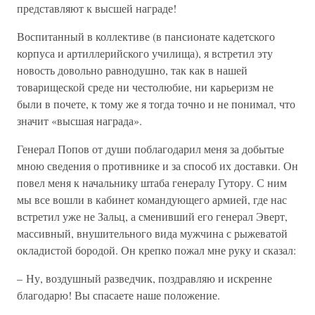
представляют к высшей награде!
Воспитанный в коллективе (в пансионате кадетского
корпуса и артиллерийского училища), я встретил эту
новость довольно равнодушно, так как в нашей
товарищеской среде ни честолюбие, ни карьеризм не
были в почете, к тому же я тогда точно и не понимал, что
значит «высшая награда».
Генерал Попов от души поблагодарил меня за добытые
мною сведения о противнике и за способ их доставки. Он
повел меня к начальнику штаба генералу Гутору. С ним
мы все вошли в кабинет командующего армией, где нас
встретил уже не Зальц, а сменивший его генерал Эверт,
массивный, внушительного вида мужчина с рыжеватой
окладистой бородой. Он крепко пожал мне руку и сказал:
– Ну, воздушный разведчик, поздравляю и искренне
благодарю! Вы спасаете наше положение.