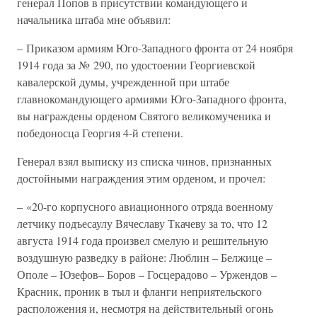
генерал Попов в присутствии командующего и
начальника штаба мне объявил:
– Приказом армиям Юго-Западного фронта от 24 ноября
1914 года за № 290, по удостоении Георгиевской
кавалерской думы, учрежденной при штабе
главнокомандующего армиями Юго-Западного фронта,
вы награждены орденом Святого великомученика и
победоносца Георгия 4-й степени.
Генерал взял выписку из списка чинов, признанных
достойными награждения этим орденом, и прочел:
– «20-го корпусного авиационного отряда военному
летчику подъесаулу Вячеславу Ткачеву за то, что 12
августа 1914 года произвел смелую и решительную
воздушную разведку в районе: Люблин – Белжице –
Ополе – Юзефов– Боров – Госцерадово – Уржендов –
Красник, проник в тыл и фланги неприятельского
расположения и, несмотря на действительный огонь