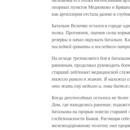
опорных пунктов Медниково и Бряшная
как артиллерия отстала далеко в глубок
Батальон Величко остался в городе од
полка. Противник, оценив силы ворвав
резервы и начал окружать батальон. К
последней гранаты и последнего патро
На исходе трехчасового боя в батальон
раненным, продолжал руководить боем
старший лейтенант медицинской служб
тяжело ранило в живот. Я наложил ему
что жить ему недолго и, пока бьется 
Когда дееспособных осталось не более
Дом, где находились раненые, подожгл
батальона на прорыв повели старший 
госбезопасности Быков. Расчищая себе
железнодорожному полотну они прорва