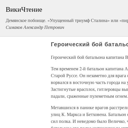
ВикиЧтение
Демянское побоище. «Упущенный триумф Сталина» или «пир
Симаков Александр Петрович
Героический бой баталь
Героический бой батальона капитана 
Тем временем 2-й батальон капитана А
Старой Руссе. Он незаметно для врага 
ворвался в восточную часть города на
Застигнутые врасплох, гитлеровцы вып
падали, сраженные пулеметным огнем.
Метавшихся в панике врагов расстрел
улиц К. Маркса и Бетховена. Батальон
сил полка. И неведомо было Величко, 
батальоны его полка интенсивным ар