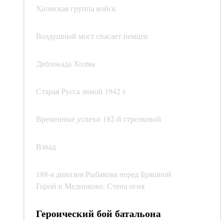
Холмская группа войск
Воздушный мост спасает немцев
Деблокада Холма
Старая Русса зимой 1942 г
Временные успехи 182-й стрелковой
Взвад
188-я дивизия Рыбакова перед Бряшной
Горой и Медниково. Стена огня
Героический бой батальона