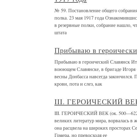
№ 59. Постановление общего собрания
полка. 23 мая 1917 года Ознакомивши
в резервные полки, собрание нашло, ч
штата
Прибываю в героически
Прибываю в героический Славянск Итак
воюющем Славянске, в бригаде Игоря 
весны Донбасса навсегда закончился.
крови, пота и слез, как
III. ГЕРОИЧЕСКИЙ ВЕК 
III. ГЕРОИЧЕСКИЙ ВЕК (ок. 500—622 г
великих литератур мира, ворвалась в
она расцвела на широких просторах Се
Гомера, но превосходя ее