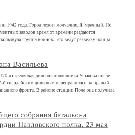
ени 1942 года. Город лежит молчаливый, мрачный. Не
ементных заводов время от времени раздаются
кользнула группа воинов. Это ведут разведку бойцы
ана Васильева
170-я стрелковая дивизия полковника Ушакова после
22-й гвардейским дивизиям переправилась на правый
ападного фронта. В районе станции Пола она получила
бщего собрания батальона
ардии Павловского полка. 23 мая