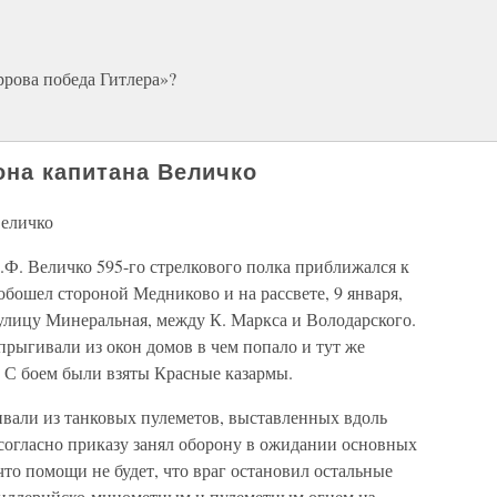
рова победа Гитлера»?
она капитана Величко
Величко
.Ф. Величко 595-го стрелкового полка приближался к
обошел стороной Медниково и на рассвете, 9 января,
 улицу Минеральная, между К. Маркса и Володарского.
рыгивали из окон домов в чем попало и тут же
 С боем были взяты Красные казармы.
ивали из танковых пулеметов, выставленных вдоль
 согласно приказу занял оборону в ожидании основных
что помощи не будет, что враг остановил остальные
тиллерийско-минометным и пулеметным огнем из