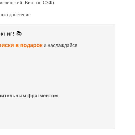
ислинский. Ветеран СЗФ).
шло донесение:
книг! 📚
писки в подарок
и наслаждайся
омительным фрагментом.