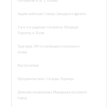
Оптимизм И.В. Сталина
Задача войскам Северо-Западного фронта
3-я и 4-я ударные готовятся. Впереди
Торопец и Холм
Трагедия 189-го немецкого пехотного
полка
Наступление
Продовольствие. Склады Торопца
Дивизия полковника Макарьева штурмует
город