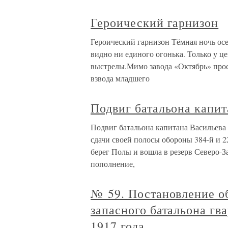
Героический гарнизон
Героический гарнизон Тёмная ночь ос
видно ни единого огонька. Только у ц
выстрелы.Мимо завода «Октябрь» прос
взвода младшего
Подвиг батальона капит
Подвиг батальона капитана Васильева 
сдачи своей полосы обороны 384-й и 
берег Полы и вошла в резерв Северо-З
пополнение,
№ 59. Постановление о
запасного батальона гв
1917 года