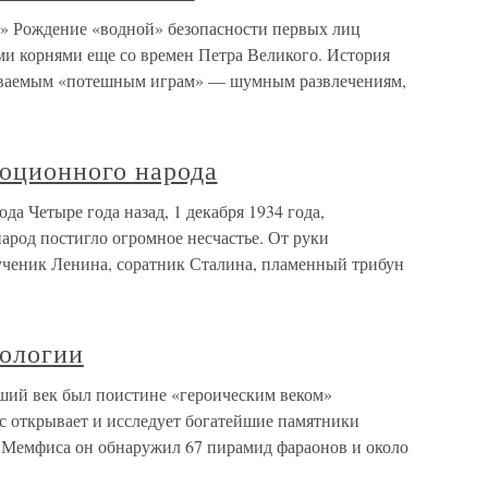
» Рождение «водной» безопасности первых лиц
ми корнями еще со времен Петра Великого. История
ываемым «потешным играм» — шумным развлечениям,
юционного народа
а Четыре года назад, 1 декабря 1934 года,
арод постигло огромное несчастье. От руки
ученик Ленина, соратник Сталина, пламенный трибун
еологии
ший век был поистине «героическим веком»
 открывает и исследует богатейшие памятники
 Мемфиса он обнаружил 67 пирамид фараонов и около