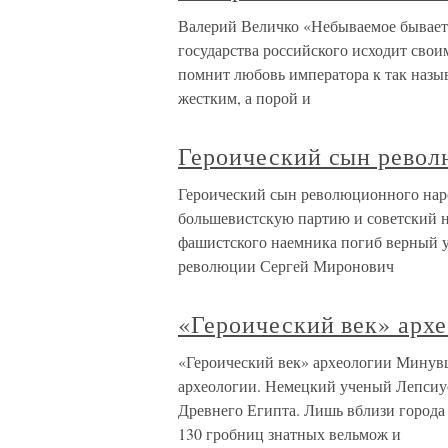
Валерий Величко «Небываемое бывает
государства российского исходит свои
помнит любовь императора к так наз
жестким, а порой и
Героический сын револ
Героический сын революционного народ
большевистскую партию и советский н
фашистского наемника погиб верный 
революции Сергей Миронович
«Героический век» арх
«Героический век» археологии Минув
археологии. Немецкий ученый Лепсиус
Древнего Египта. Лишь вблизи города
130 гробниц знатных вельмож и