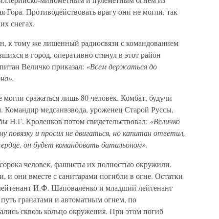
 Гора. Противодействовать врагу они не могли, так
их снегах.
ин, к тому же лишенный радиосвязи с командованием
шихся в город, оперативно стянул в этот район
апитан Величко приказал:
«Всем держаться до
на».
е могли сражаться лишь 80 человек. Комбат, будучи
. Командир медсанвзвода, уроженец Старой Руссы,
ы Н.Г. Кроленков потом свидетельствовал:
«Величко
 повязку и просил не двигаться, но капитан ответил,
сердце, он будет командовать батальоном».
 сорока человек, фашисты их полностью окружили.
и, и они вместе с санитарами погибли в огне. Остатки
лейтенант И.Ф. Шаповаленко и младший лейтенант
 путь гранатами и автоматным огнем, по
лись сквозь кольцо окружения. При этом погиб