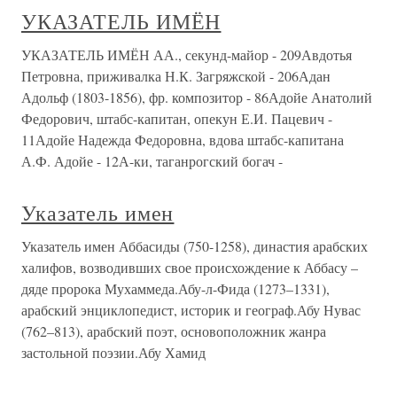
УКАЗАТЕЛЬ ИМЁН
УКАЗАТЕЛЬ ИМЁН АА., секунд-майор - 209Авдотья
Петровна, приживалка Н.К. Загряжской - 206Адан
Адольф (1803-1856), фр. композитор - 86Адойе Анатолий
Федорович, штабс-капитан, опекун Е.И. Пацевич -
11Адойе Надежда Федоровна, вдова штабс-капитана
А.Ф. Адойе - 12А-ки, таганрогский богач -
Указатель имен
Указатель имен Аббасиды (750-1258), династия арабских
халифов, возводивших свое происхождение к Аббасу –
дяде пророка Мухаммеда.Абу-л-Фида (1273–1331),
арабский энциклопедист, историк и географ.Абу Нувас
(762–813), арабский поэт, основоположник жанра
застольной поэзии.Абу Хамид