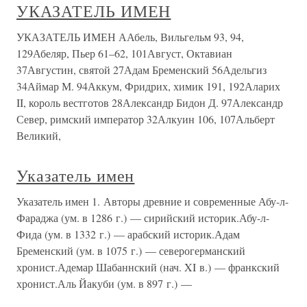
УКАЗАТЕЛЬ ИМЕН
УКАЗАТЕЛЬ ИМЕН ААбель, Вильгельм 93, 94,
129Абеляр, Пьер 61–62, 101Август, Октавиан
37Августин, святой 27Адам Бременский 56Адельгиз
34Аймар М. 94Аккум, Фридрих, химик 191, 192Аларих
II, король вестготов 28Александр Бидон Д. 97Александр
Север, римский император 32Алкуин 106, 107Альберт
Великий,
Указатель имен
Указатель имен 1. Авторы древние и современные Абу-л-
Фараджа (ум. в 1286 г.) — сирийский историк.Абу-л-
Фида (ум. в 1332 г.) — арабский историк.Адам
Бременский (ум. в 1075 г.) — северогерманский
хронист.Адемар Шабаннский (нач. XI в.) — франкский
хронист.Аль Йакуби (ум. в 897 г.) —