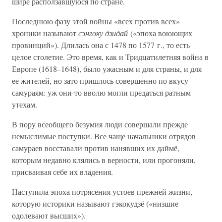
шире расползавшуюся по стране.
Последнюю фазу этой войны «всех против всех»
хроники называют
сэнгоку дзидай
(«эпоха воюющих
провинций»). Длилась она с 1478 по 1577 г., то есть
целое столетие. Это время, как и Тридцатилетняя война в
Европе (1618–1648), было ужасным и для страны, и для
ее жителей, но зато пришлось совершенно по вкусу
самураям: уж они-то вволю могли предаться ратным
утехам.
В пору всеобщего безумия люди совершали прежде
немыслимые поступки. Все чаще начальники отрядов
самураев восставали против нанявших их даймё,
которым недавно клялись в верности, или прогоняли,
присваивая себе их владения.
Наступила эпоха потрясения устоев прежней жизни,
которую историки называют гэкокудзё («низшие
одолевают высших»).