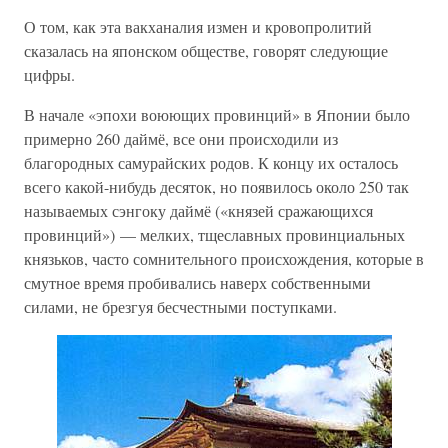
О том, как эта вакханалия измен и кровопролитий
сказалась на японском обществе, говорят следующие
цифры.
В начале «эпохи воюющих провинций» в Японии было
примерно 260 даймё, все они происходили из
благородных самурайских родов. К концу их осталось
всего какой-нибудь десяток, но появилось около 250 так
называемых сэнгоку даймё («князей сражающихся
провинций») — мелких, тщеславных провинциальных
князьков, часто сомнительного происхождения, которые в
смутное время пробивались наверх собственными
силами, не брезгуя бесчестными поступками.