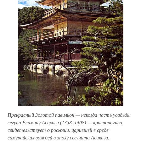
Прекрасный Золотой павильон — некогда часть усадьбы
сегуна Ёсимицу Асикаги (1358–1408) — красноречиво
свидетельствует о роскоши, царившей в среде
самурайских вождей в эпоху сёгуната Асикага.