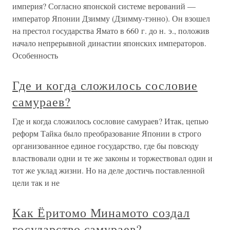
империя? Согласно японской системе верований —
император Японии Дзимму (Дзимму-тэнно). Он взошел
на престол государства Ямато в 660 г. до н. э., положив
начало непрерывной династии японских императоров.
Особенность
Где и когда сложилось сословие
самураев?
Где и когда сложилось сословие самураев? Итак, цепью
реформ Тайка было преобразование Японии в строго
организованное единое государство, где бы повсюду
властвовали одни и те же законы и торжествовал один и
тот же уклад жизни. Но на деле достичь поставленной
цели так и не
Как Ёритомо Минамото создал
государство самураев?