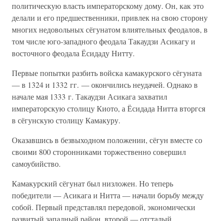
политическую власть императорскому дому. Он, как это
делали и его предшественники, привлек на свою сторону
многих недовольных сёгунатом влиятельных феодалов, в
том числе юго-западного феодала Такаудзи Асикагу и
восточного феодала Ёсидаду Нитту.
Первые попытки разбить войска камакурского сёгуната
— в 1324 и 1332 гг. — окончились неудачей. Однако в
начале мая 1333 г. Такаудзи Асикага захватил
императорскую столицу Киото, а Ёсидада Нитта вторгся
в сёгунскую столицу Камакуру.
Оказавшись в безвыходном положении, сёгун вместе со
своими 800 сторонниками торжественно совершил
самоубийство.
Камакурский сёгунат был низложен. Но теперь
победители — Асикага и Нитта — начали борьбу между
собой. Первый представлял передовой, экономически
развитый западный район, второй — отсталый