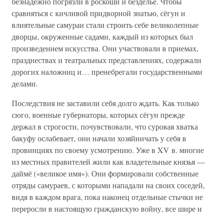
безнадежно погрязли в роскоши и безделье. Чтобы
сравняться с кичливой придворной знатью, сёгун и
влиятельные самураи стали строить себе великолепные
дворцы, окруженные садами, каждый из которых был
произведением искусства. Они участвовали в приемах,
празднествах и театральных представлениях, содержали
дорогих наложниц и… пренебрегали государственными
делами.
Последствия не заставили себя долго ждать. Как только
сюго, военные губернаторы, которых сёгун прежде
держал в строгости, почувствовали, что суровая хватка
бакуфу ослабевает, они начали хозяйничать у себя в
провинциях по своему усмотрению. Уже в XV в. многие
из местных правителей жили как владетельные князья —
даймё («великое имя»). Они формировали собственные
отряды самураев, с которыми нападали на своих соседей,
видя в каждом врага, пока наконец отдельные стычки не
переросли в настоящую гражданскую войну, все шире и