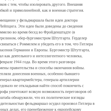
ков с тем, чтобы изолировать другого. Внешняя
бкой и прямолинейной, как и военная стратегия.
овещании у фельдмаршала были идеи доктора
 Лейпцига. Эти идеи были доведены до сведения
оммелю во время бесед во Фройденштадте (в
трелином, обер-бургомистром Штутгарта. Герделер
вязаться с Роммелем и убедить его в том, что Гитлера
спасения Германии и Европы. Бургомистр Штутгарта,
л как деятельного и интеллигентного человека,
феврале 1944 года. Во время этого разговора
мены правительства и способы окончания войны.
епляли донесения военных, особенно бывшего
генерал-квартирмейстера, генерала артиллерии
ледовало не откладывая найти способ покончить с
трофа уничтожит всякую возможность переговоров об
 штаба обнаружили, что их политические взгляды
едительностью фельдмаршал осудил произвол Гитлера в
нных делах, его пренебрежение к европейскому