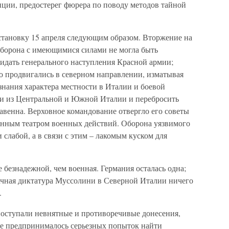
ции, предостерег фюрера по поводу методов тайной
становку 15 апреля следующим образом. Вторжение на
 оборона с имеющимися силами не могла быть
жидать генерального наступления Красной армии;
о продвигались в северном направлении, изматывая
знания характера местности в Италии и боевой
ти из Центральной и Южной Италии и перебросить
авенна. Верховное командование отвергло его советы
венным театром военных действий. Оборона уязвимого
слабой, а в связи с этим – лакомым куском для
 безнадежной, чем военная. Германия осталась одна;
рачная диктатура Муссолини в Северной Италии ничего
.
оступали невнятные и противоречивые донесения,
Не предпринималось серьезных попыток найти