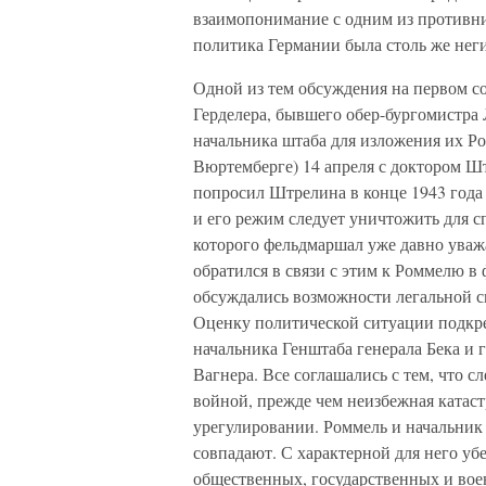
взаимопонимание с одним из противни
политика Германии была столь же неги
Одной из тем обсуждения на первом с
Герделера, бывшего обер-бургомистра
начальника штаба для изложения их Р
Вюртемберге) 14 апреля с доктором Ш
попросил Штрелина в конце 1943 года с
и его режим следует уничтожить для 
которого фельдмаршал уже давно уважа
обратился в связи с этим к Роммелю в 
обсуждались возможности легальной с
Оценку политической ситуации подкр
начальника Генштаба генерала Бека и 
Вагнера. Все соглашались с тем, что с
войной, прежде чем неизбежная катас
урегулировании. Роммель и начальник
совпадают. С характерной для него уб
общественных, государственных и вое