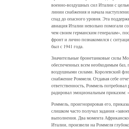
военно-воздушных сил Италии с цель
линии снабжения и начала наступления
спад до опасного уровня. Эта поддерж
авиация Италии невольно помогали со
чем своим германским генералам», пос
фронт и лично познакомился с ситуацие
был с 1941 года.
Значительные бронетанковые силы Мо
обеспеченных всем необходимым баз,
воздушными силами. Королевский фло
снабжение Роммеля. Отдавая себе отчет
ответственность, Роммель потребовал 
радировал эмоциональным приказом: «
Роммель, проигнорировав его, приказа
слишком часто получал задания «завое
выполнения. Два момента Африканско
Италии, произвели на Роммеля глубоко