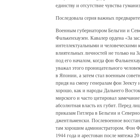
единству и отсутствие чувства гумани
Последовала серия важных предварит
Военным губернатором Бельгии и Сев
Фалькенхаузен. Кавалер ордена «За за
интеллектуальными и человеческими к
влиятельных личностей не только на З
под его началом, когда фон Фалькенха
уважал этого проницательного челове
в Японии, а затем стал военным совет
придя на смену генералам фон Зеекту 
хорошо, как и народы Дальнего Восток
мирского и часто цитировал замечание
абсолютная власть их губит. Перед ли
приказам Гитлера в Бельгии и Северн
джентльменски. Послевоенное восстано
там хорошим администратором. Фон Фа
1944 года и арестован после мятежа 2