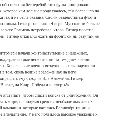
ю обеспечения бесперебойного функционирования
, которое чем дольше продолжалось, тем более шло на
ка так и не была оказана. Своим бездействием флот и
юзникам. Гитлер говорил: «Я верю Муссолини больше,
ле чего Роммель потребовал, чтобы Гитлер посетил
й. Гитлер отказался ехать на фронт; он ни разу там не
нтгомери начали контрнаступление с надежных,
 поддерживаемые несметными по тем дням военно-
т и Королевские военно-воздушные силы нарушили
 в том, сколь велика возложенная на него
разрешить ему отход из Эль-Аламейна. Гитлер
Вперед на Каир! Победа или смерть!»
л отступать, чтобы спасти войска от уничтожения. Он
вать мир», не получая средств, необходимых для их
й кампании, которые касались Великобритании и
е впечатление. У него появилось высокое уважение к