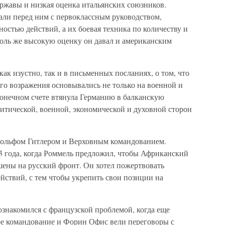
жавы и низкая оценка итальянских союзников.
али перед ним с первоклассным руководством,
стью действий, а их боевая техника по количеству и
толь же высокую оценку он давал и американским
ак изустно, так и в письменных посланиях, о том, что
Его возражения основывались не только на военной и
конечном счете втянула Германию в балканскую
итической, военной, экономической и духовной сторон
дольфом Гитлером и Верховным командованием.
3 года, когда Роммель предложил, чтобы Африканский
шены на русский фронт. Он хотел пожертвовать
йствий, с тем чтобы укрепить свои позиции на
ознакомился с французской проблемой, когда еще
ое командование и Форин Офис вели переговоры с