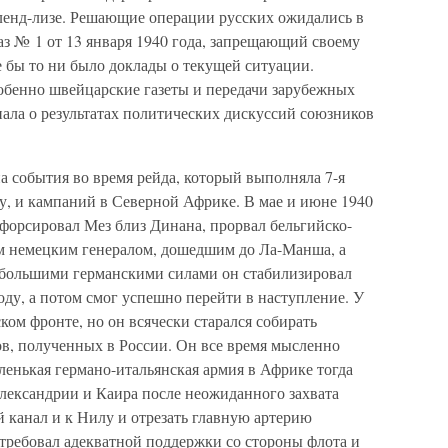
 ленд-лизе. Решающие операции русских ожидались в
каз № 1 от 13 января 1940 года, запрещающий своему
 бы то ни было доклады о текущей ситуации.
обенно швейцарские газеты и передачи зарубежных
нала о результатах политических дискуссий союзников
 события во время рейда, который выполняла 7-я
у, и кампаний в Северной Африке. В мае и июне 1940
орсировал Мез близ Динана, прорвал бельгийско-
м немецким генералом, дошедшим до Ла-Манша, а
ебольшими германскими силами он стабилизировал
ду, а потом смог успешно перейти в наступление. У
ком фронте, но он всячески старался собирать
в, полученных в России. Он все время мысленно
ленькая германо-итальянская армия в Африке тогда
Александрии и Каира после неожиданного захвата
й канал и к Нилу и отрезать главную артерию
ребовал адекватной поддержки со стороны флота и