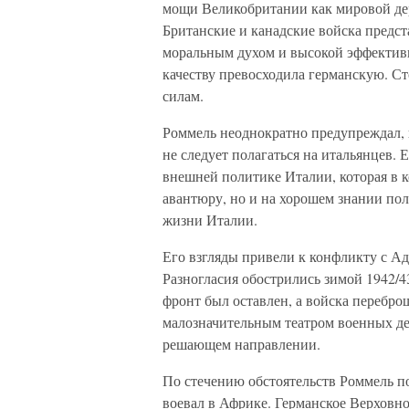
мощи Великобритании как мировой дер
Британские и канадские войска предст
моральным духом и высокой эффективно
качеству превосходила германскую. С
силам.
Роммель неоднократно предупреждал, к
не следует полагаться на итальянцев. 
внешней политике Италии, которая в 
авантюру, но и на хорошем знании пол
жизни Италии.
Его взгляды привели к конфликту с А
Разногласия обострились зимой 1942/4
фронт был оставлен, а войска перебро
малозначительным театром военных де
решающем направлении.
По стечению обстоятельств Роммель п
воевал в Африке. Германское Верховн