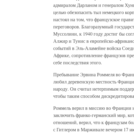
адмиралом Дарланом и генералом Хунци
целью обезопасить тыл немецкого кор
настоял на том, что французское прав
переговоров. Благоразумный государс
Муссолини, к 1940 году достиг бы со
Алжир и Тунис в европейско-африканс
событий в Эль-Аламейне войска Соед
Африке, сопротивление французов пре
себе последствия этого.
Пребывание Эрвина Роммеля во Франци
любил деревенскую местность Франции
народу. Он считал нетерпимым поддер
чтобы таким способом дискредитирова
Роммель верил в миссию во Франции и
заключить франко-германский мир, ко
отношений, верил, что к французам бол
с Гитлером в Марживале вечером 17 и