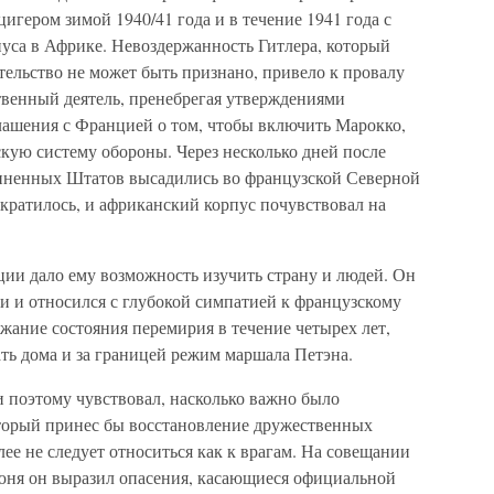
гером зимой 1940/41 года и в течение 1941 года с
пуса в Африке. Невоздержанность Гитлера, который
ительство не может быть признано, привело к провалу
твенный деятель, пренебрегая утверждениями
глашения с Францией о том, чтобы включить Марокко,
кую систему обороны. Через несколько дней после
иненных Штатов высадились во французской Северной
кратилось, и африканский корпус почувствовал на
и дало ему возможность изучить страну и людей. Он
 и относился с глубокой симпатией к французскому
жание состояния перемирия в течение четырех лет,
ть дома и за границей режим маршала Петэна.
 поэтому чувствовал, насколько важно было
торый принес бы восстановление дружественных
ее не следует относиться как к врагам. На совещании
юня он выразил опасения, касающиеся официальной