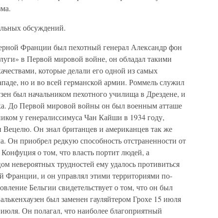
зма.
ельных обсуждений.
ерной Франции был пехотный генерал Александр фон
слуги» в Первой мировой войне, он обладал такими
ачествами, которые делали его одной из самых
ападе, но и во всей германской армии. Роммель служил
узен был начальником пехотного училища в Дрездене, и
ка. До Первой мировой войны он был военным атташе
ником у генералиссимуса Чан Кайши в 1934 году,
и Вецелю. Он знал британцев и американцев так же
а. Он приобрел редкую способность отстраненности от
 Конфуция о том, что власть портит людей, а
цом невероятных трудностей ему удалось противиться
ой Франции, и он управлял этими территориями по-
вление Бельгии свидетельствует о том, что он был
лькенхаузен был заменен гауляйтером Грохе 15 июля
0 июля. Он полагал, что наиболее благоприятный