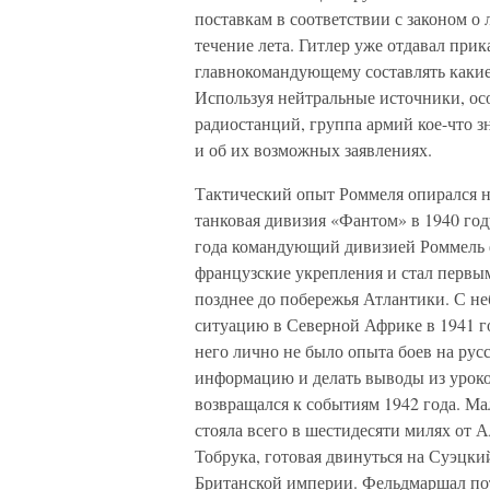
поставкам в соответствии с законом о
течение лета. Гитлер уже отдавал при
главнокомандующему составлять какие
Используя нейтральные источники, ос
радиостанций, группа армий кое-что з
и об их возможных заявлениях.
Тактический опыт Роммеля опирался на
танковая дивизия «Фантом» в 1940 год
года командующий дивизией Роммель ф
французские укрепления и стал первы
позднее до побережья Атлантики. С н
ситуацию в Северной Африке в 1941 го
него лично не было опыта боев на русс
информацию и делать выводы из уроко
возвращался к событиям 1942 года. Ма
стояла всего в шестидесяти милях от 
Тобрука, готовая двинуться на Суэцки
Британской империи. Фельдмаршал пот