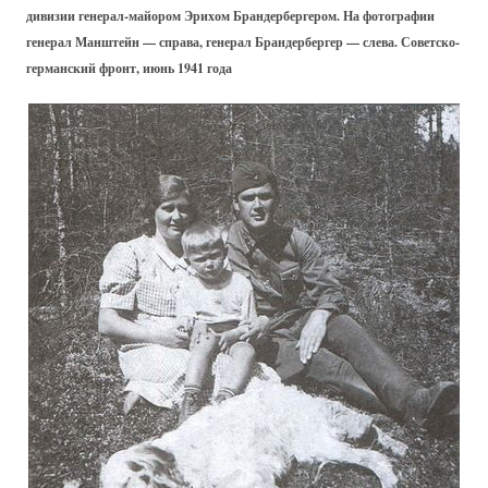
дивизии генерал-майором Эрихом Брандербергером. На фотографии
генерал Манштейн — справа, генерал Брандербергер — слева. Советско-
германский фронт, июнь 1941 года