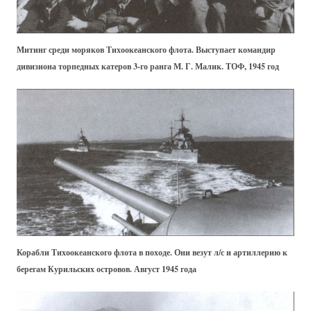
Митинг среди моряков Тихоокеанского флота. Выступает командир
дивизиона торпедных катеров 3-го ранга М. Г. Малик. ТОФ, 1945 год
Корабли Тихоокеанского флота в походе. Они везут л/с и артиллерию к
берегам Курильских островов. Август 1945 года