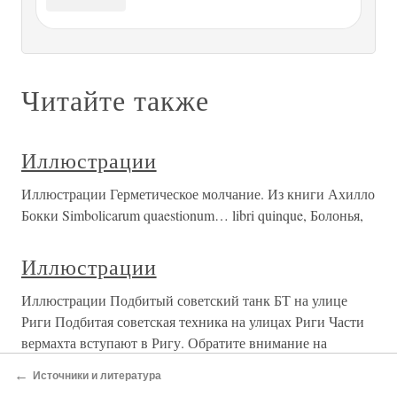
Фото 1905 г. Свидетельство о рождении Георгия Гапона
Духовная семинария в
Иллюстрации
Иллюстрации Разгром Испанской армады. Гравюра XVI
в. Поражение Непобедимой армады 8 августа 1588 г.
Гравюра XVI в. Поражение Непобедимой армады 8
августа 1588 г. Художник Ф. — Ж. Лутербург
Английская медаль в память гибели Непобедимой
армады Людовик XIV. Гравюра XVIII
Иллюстрации
Иллюстрации
Иллюстрации
←
Источники и литература
Иллюстрации Советские войска напряженно готовились