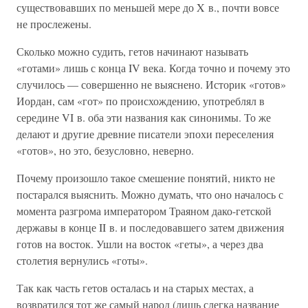
существовавших по меньшей мере до X в., почти вовсе
не прослежены.
Сколько можно судить, гетов начинают называть
«готами» лишь с конца IV века. Когда точно и почему это
случилось — совершенно не выяснено. Историк «готов»
Иордан, сам «гот» по происхождению, употреблял в
середине VI в. оба эти названия как синонимы. То же
делают и другие древние писатели эпохи переселения
«готов», но это, безусловно, неверно.
Почему произошло такое смешение понятий, никто не
постарался выяснить. Можно думать, что оно началось с
момента разгрома императором Траяном дако-гетской
державы в конце II в. и последовавшего затем движения
готов на восток. Ушли на восток «геты», а через два
столетия вернулись «готы».
Так как часть гетов осталась и на старых местах, а
возвратился тот же самый народ (лишь слегка название