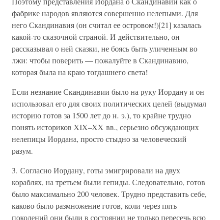
Поэтому представления Иордана о Скандинавии как о
фабрике народов являются совершенно нелепыми. Для
него Скандинавия (он считал ее островом!)[21] казалась
какой-то сказочной страной. И действительно, он
рассказывал о ней сказки, не боясь быть уличенным во
лжи: чтобы поверить — пожалуйте в Скандинавию,
которая была на краю тогдашнего света!
Если незнание Скандинавии было на руку Иордану и он
использовал его для своих политических целей (выдумал
историю готов за 1500 лет до н. э.), то крайне трудно
понять историков XIX–XX вв., серьезно обсуждающих
нелепицы Иордана, просто стыдно за человеческий
разум.
3. Согласно Иордану, готы эмигрировали на двух
кораблях, на третьем были гепиды. Следовательно, готов
было максимально 200 человек. Трудно представить себе,
каково было размножение готов, коли через пять
поколений они были в состоянии не только пересечь всю