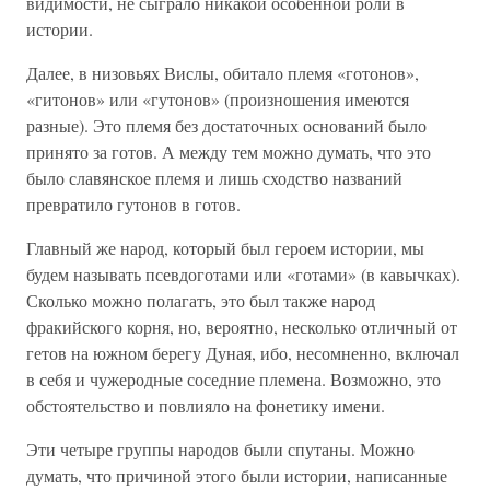
видимости, не сыграло никакой особенной роли в
истории.
Далее, в низовьях Вислы, обитало племя «готонов»,
«гитонов» или «гутонов» (произношения имеются
разные). Это племя без достаточных оснований было
принято за готов. А между тем можно думать, что это
было славянское племя и лишь сходство названий
превратило гутонов в готов.
Главный же народ, который был героем истории, мы
будем называть псевдоготами или «готами» (в кавычках).
Сколько можно полагать, это был также народ
фракийского корня, но, вероятно, несколько отличный от
гетов на южном берегу Дуная, ибо, несомненно, включал
в себя и чужеродные соседние племена. Возможно, это
обстоятельство и повлияло на фонетику имени.
Эти четыре группы народов были спутаны. Можно
думать, что причиной этого были истории, написанные