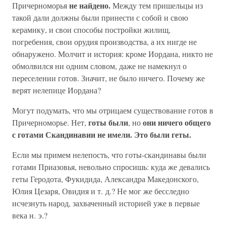
не найдено.
Причерноморья
Между тем пришельцы из
такой дали должны были принести с собой и свою
керамику, и свои способы постройки жилищ,
погребения, свои орудия производства, а их нигде не
обнаружено. Молчит и история: кроме Иордана, никто не
обмолвился ни одним словом, даже не намекнул о
переселении готов. Значит, не было ничего. Почему же
верят нелепице Иордана?
Могут подумать, что мы отрицаем существование готов в
готы были
они ничего общего
Причерноморье. Нет,
, но
с готами Скандинавии не имели. Это были геты.
Если мы примем нелепость, что готы-скандинавы были
готами Приазовья, невольно спросишь: куда же девались
геты Геродота, Фукидида, Александра Македонского,
Юлия Цезаря, Овидия и т. д.? Не мог же бесследно
исчезнуть народ, захваченный историей уже в первые
века н. э.?