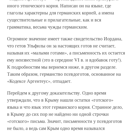
иного этнического корня. Написан он на языке, где
глаголы характерны для германских корней, а имена
существительные и прилагательные, как и вся
грамматика, весьма чужды германским.
Огромное значение имеет также свидетельство Иордана,
что гетов Ульфилы он за настоящих готов не считает,
называя их «малыми готами», а письменность их остается
ему неизвестной (это в середине VI в. и вдобавок готу!).
К подробностям мы вернемся ниже, в другом разделе.
Таким образом, германство псевдоготов, основанное на
«Кодексе Аргентеус», отпадает.
Перейдем к другому доказательству. Одно время
утверждали, что в Крыму нашли остатки «готского»
языка и что язык этот германского корня. Странное дело,
в Крыму до сих пор не найдено ни одной строчки
«готского» письма. Значит, письменности у псевдоготов
не было, а ведь сам Крым одно время назывался