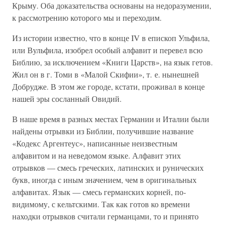
Крыму. Оба доказательства основаны на недоразумении,
к рассмотрению которого мы и переходим.
Из истории известно, что в конце IV в епископ Ульфила,
или Вульфила, изобрел особый алфавит и перевел всю
Библию, за исключением «Книги Царств», на язык гетов.
Жил он в г. Томи в «Малой Скифии», т. е. нынешней
Добрудже. В этом же городе, кстати, проживал в конце
нашей эры сосланный Овидий.
В наше время в разных местах Германии и Италии были
найдены отрывки из Библии, получившие название
«Кодекс Аргентеус», написанные неизвестным
алфавитом и на неведомом языке. Алфавит этих
отрывков — смесь греческих, латинских и рунических
букв, иногда с иным значением, чем в оригинальных
алфавитах. Язык — смесь германских корней, по-
видимому, с кельтскими. Так как готов ко времени
находки отрывков считали германцами, то и принято