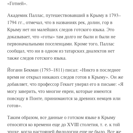
«Готией».
Академик Паллас, путешествовавший в Крыму в 1793–
1794 гг., отмечал, что в названиях рек, долин, гор в
Крыму нет ни малейших следов готского языка. Это
доказывает, что «готы» там долго не были и были не
первоначальными поселенцами. Кроме того, Паллас
сообщал, что ни в одном из татарских диалектов нет
также следов готского языка.
Йоганн Бекман (1793–1811) писал: «Никто в последнее
время не открыл никаких следов готов в Крыму». Он же
добавляет, что профессор Геккет уверял его в письме: «Я
могу заверить, что многие евреи, которые имеются
повсюду в Понте, принимаются за древних немцев или
готов».
Таким образом, все данные о готском языке в Крыму
относятся ко времени еще до XVIII столетия, т. е. к той
эпохе, когда настоящей филологии еще не было. Все же