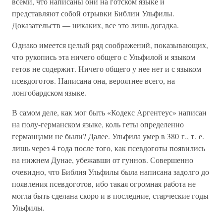
всеми, что написаны они на готском языке и
представляют собой отрывки Библии Ульфилы.
Доказательств — никаких, все это лишь догадка.
Однако имеется целый ряд соображений, показывающих,
что рукопись эта ничего общего с Ульфилой и языком
гетов не содержит. Ничего общего у нее нет и с языком
псевдоготов. Написана она, вероятнее всего, на
лонгобардском языке.
В самом деле, как мог быть «Кодекс Аргентеус» написан
на полу-германском языке, коль геты определенно
германцами не были? Далее. Ульфила умер в 380 г., т. е.
лишь через 4 года после того, как псевдоготы появились
на нижнем Дунае, убежавши от гуннов. Совершенно
очевидно, что Библия Ульфилы была написана задолго до
появления псевдоготов, ибо такая огромная работа не
могла быть сделана скоро и в последние, старческие годы
Ульфилы.