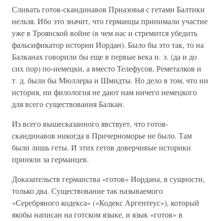
Сливать готов-скандинавов Приазовья с гетами Балтики
нельзя. Ибо это значит, что германцы принимали участие
уже в Троянской войне (в чем нас и стремится убедить
фальсификатор истории Иордан). Было бы это так, то на
Балканах говорили бы еще в первые века н. э. (да и до
сих пор) по-немецки, а вместо Телефусов, Реметалков и
т. д. были бы Мюллеры и Шмидты. Но дело в том, что ни
история, ни филология не дают нам ничего немецкого
для всего существования Балкан.
Из всего вышесказанного явствует, что готов-
скандинавов никогда в Причерноморье не было. Там
были лишь геты. И этих гетов доверчивые историки
приняли за германцев.
Доказательств германства «готов» Иордана, в сущности,
только два. Существование так называемого
«Серебряного кодекса» («Кодекс Аргентеус»), который
якобы написан на готском языке, и язык «готов» в