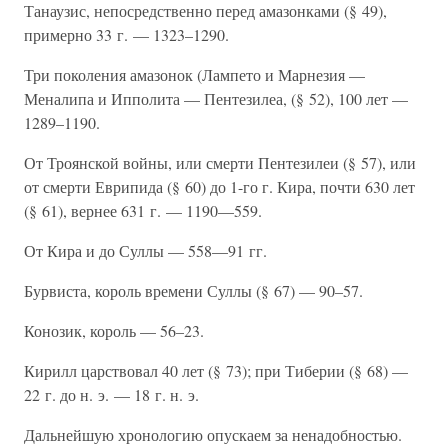
Танаузис, непосредственно перед амазонками (§ 49),
примерно 33 г. — 1323–1290.
Три поколения амазонок (Лампето и Марнезия —
Меналипа и Ипполита — Пентезилеа, (§ 52), 100 лет —
1289–1190.
От Троянской войны, или смерти Пентезилеи (§ 57), или
от смерти Еврипида (§ 60) до 1-го г. Кира, почти 630 лет
(§ 61), вернее 631 г. — 1190—559.
От Кира и до Суллы — 558—91 гг.
Бурвиста, король времени Суллы (§ 67) — 90–57.
Конозик, король — 56–23.
Кирилл царствовал 40 лет (§ 73); при Тиберии (§ 68) —
22 г. до н. э. — 18 г. н. э.
Дальнейшую хронологию опускаем за ненадобностью.