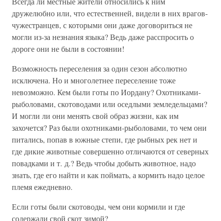
Всегда ли местные жители относились к ним
дружелюбно или, что естественней, видели в них врагов-
чужестранцев, с которыми они даже договориться не
могли из-за незнания языка? Ведь даже расспросить о
дороге они не были в состоянии!
Возможность переселения за один сезон абсолютно
исключена. Но и многолетнее переселение тоже
невозможно. Кем были готы по Иордану? Охотниками-
рыболовами, скотоводами или оседлыми земледельцами?
И могли ли они менять свой образ жизни, как им
захочется? Раз были охотниками-рыболовами, то чем они
питались, попав в южные степи, где рыбных рек нет и
где дикие животные совершенно отличаются от северных
повадками и т. д.? Ведь чтобы добыть животное, надо
знать, где его найти и как поймать, а кормить надо целое
племя ежедневно.
Если готы были скотоводы, чем они кормили и где
содержали свой скот зимой?