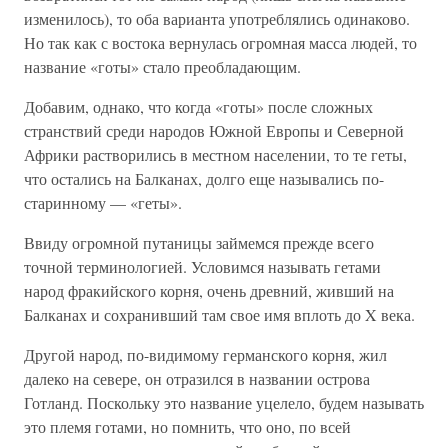
изменилось), то оба варианта употреблялись одинаково.
Но так как с востока вернулась огромная масса людей, то
название «готы» стало преобладающим.
Добавим, однако, что когда «готы» после сложных
странствий среди народов Южной Европы и Северной
Африки растворились в местном населении, то те геты,
что остались на Балканах, долго еще назывались по-
старинному — «геты».
Ввиду огромной путаницы займемся прежде всего
точной терминологией. Условимся называть гетами
народ фракийского корня, очень древний, живший на
Балканах и сохранивший там свое имя вплоть до X века.
Другой народ, по-видимому германского корня, жил
далеко на севере, он отразился в названии острова
Готланд. Поскольку это название уцелело, будем называть
это племя готами, но помнить, что оно, по всей