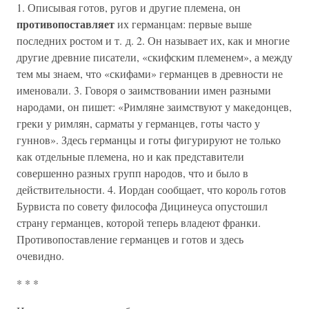
1. Описывая готов, ругов и другие племена, он
противопоставляет
их германцам: первые выше
последних ростом и т. д. 2. Он называет их, как и многие
другие древние писатели, «скифским племенем», а между
тем мы знаем, что «скифами» германцев в древности не
именовали. 3. Говоря о заимствовании имен разными
народами, он пишет: «Римляне заимствуют у македонцев,
греки у римлян, сарматы у германцев, готы часто у
гуннов». Здесь германцы и готы фигурируют не только
как отдельные племена, но и как представители
совершенно разных групп народов, что и было в
действительности. 4. Иордан сообщает, что король готов
Бурвиста по совету философа Дицинеуса опустошил
страну германцев, которой теперь владеют франки.
Противопоставление германцев и готов и здесь
очевидно.
* * *