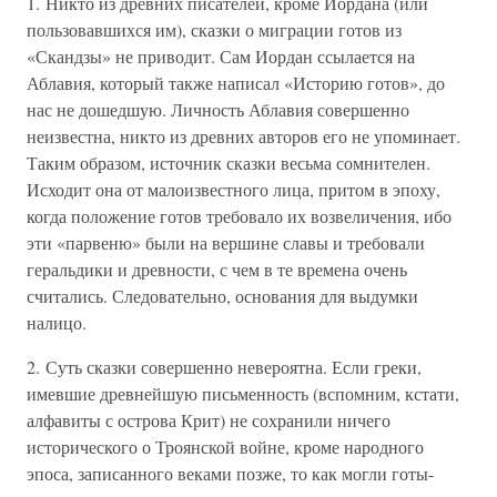
1. Никто из древних писателей, кроме Иордана (или
пользовавшихся им), сказки о миграции готов из
«Скандзы» не приводит. Сам Иордан ссылается на
Аблавия, который также написал «Историю готов», до
нас не дошедшую. Личность Аблавия совершенно
неизвестна, никто из древних авторов его не упоминает.
Таким образом, источник сказки весьма сомнителен.
Исходит она от малоизвестного лица, притом в эпоху,
когда положение готов требовало их возвеличения, ибо
эти «парвеню» были на вершине славы и требовали
геральдики и древности, с чем в те времена очень
считались. Следовательно, основания для выдумки
налицо.
2. Суть сказки совершенно невероятна. Если греки,
имевшие древнейшую письменность (вспомним, кстати,
алфавиты с острова Крит) не сохранили ничего
исторического о Троянской войне, кроме народного
эпоса, записанного веками позже, то как могли готы-