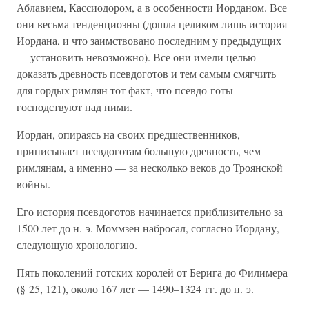
Аблавием, Кассиодором, а в особенности Иорданом. Все
они весьма тенденциозны (дошла целиком лишь история
Иордана, и что заимствовано последним у предыдущих
— установить невозможно). Все они имели целью
доказать древность псевдоготов и тем самым смягчить
для гордых римлян тот факт, что псевдо-готы
господствуют над ними.
Иордан, опираясь на своих предшественников,
приписывает псевдоготам большую древность, чем
римлянам, а именно — за несколько веков до Троянской
войны.
Его история псевдоготов начинается приблизительно за
1500 лет до н. э. Моммзен набросал, согласно Иордану,
следующую хронологию.
Пять поколений готских королей от Берига до Филимера
(§ 25, 121), около 167 лет — 1490–1324 гг. до н. э.