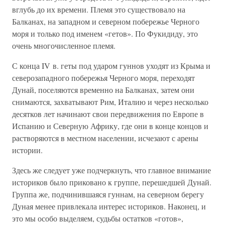
вглубь до их времени. Племя это существовало на
Балканах, на западном и северном побережье Черного
моря и только под именем «гетов». По Фукидиду, это
очень многочисленное племя.
С конца IV в. геты под ударом гуннов уходят из Крыма и
северозападного побережья Черного моря, переходят
Дунай, поселяются временно на Балканах, затем они
снимаются, захватывают Рим, Италию и через несколько
десятков лет начинают свои передвижения по Европе в
Испанию и Северную Африку, где они в конце концов и
растворяются в местном населении, исчезают с арены
истории.
Здесь же следует уже подчеркнуть, что главное внимание
историков было приковано к группе, перешедшей Дунай.
Группа же, подчинившаяся гуннам, на северном берегу
Дуная менее привлекала интерес историков. Наконец, и
это мы особо выделяем, судьбы остатков «готов»,