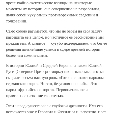
чрезвычайно скептические взгляды на некоторые
моменты их истории, она совершенно не разработана,
являя собой кучу самых противоречивых сведений и
толкований.
Само собою разумеется, что мы не берем на себя задачу
разрешить ее в целом, но частичное ее рассмотрение мы
предлагаем. А главное — сугубо подчеркиваем, что без ее
решения дальнейшие успехи в сфере древней истории
более чем сомнительны.
В истории Южной и Средней Европы, а также Южной
Руси (Северное Причерноморье) так называемые «готы»
сыграли весьма важную роль. «Готов» считают народом
германского корня. Но это, безусловно, ошибка. Это
народ «фракийского корня». Первоначальное и
«геты».
правильное название его
Этот народ существовал с глубокой древности. Имя его
встречается уже у Геродота и Фукидида и, вероятно, идет