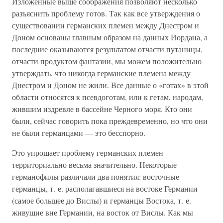
Изложенные выше соображения позволяют несколько
разъяснить проблему готов. Так как все утверждения о
существовании германских племен между Днестром и
Доном основаны главным образом на данных Иордана, а
последние оказываются результатом отчасти путаницы,
отчасти продуктом фантазии, мы можем положительно
утверждать, что никогда германские племена между
Днестром и Доном не жили. Все данные о «готах» в этой
области относятся к псевдоготам, или к гетам, народам,
жившим издревле в бассейне Черного моря. Кто они
были, сейчас говорить пока преждевременно, но что они
не были германцами — это бесспорно.
Это упрощает проблему германских племен
территориально весьма значительно. Некоторые
германофилы различали два понятия: восточные
германцы, т. е. располагавшиеся на востоке Германии
(самое большее до Вислы) и германцы Востока, т. е.
живущие вне Германии, на восток от Вислы. Как мы