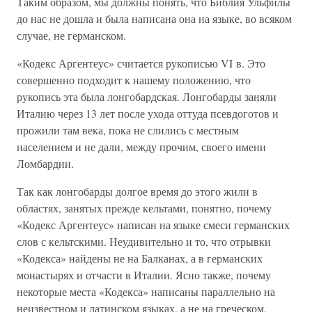
Таким образом, мы должны понять, что Библия Ульфилы
до нас не дошла и была написана она на языке, во всяком
случае, не германском.
«Кодекс Аргентеус» считается рукописью VI в. Это
совершенно подходит к нашему положению, что
рукопись эта была лонгобардская. Лонгобарды заняли
Италию через 13 лет после ухода оттуда псевдоготов и
прожили там века, пока не слились с местным
населением и не дали, между прочим, своего имени
Ломбардии.
Так как лонгобарды долгое время до этого жили в
областях, занятых прежде кельтами, понятно, почему
«Кодекс Аргентеус» написан на языке смеси германских
слов с кельтскими. Неудивительно и то, что отрывки
«Кодекса» найдены не на Балканах, а в германских
монастырях и отчасти в Италии. Ясно также, почему
некоторые места «Кодекса» написаны параллельно на
неизвестном и латинском языках, а не на греческом.