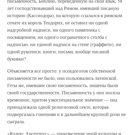
письменность, Библию, переведенную на свой язык, 58
лет господствовавший над Римом, имевший писаную
историю (Кассиодора), на которую ссылался в римском
сенате их король Теодорих, не оставил ни одной
надгробной надписи, ни одного памятника с
посвящением, ни одного пограничного столба с
надписью, ни единой надписи на стене (граффити), ни
одной рукописи, книги, письма, вообще писаной
буковки?
Объясняется все просто: у псевдоготов собственной
письменности не было, они пользовались латинской.
Геты же, имевшие свою письменность, лишены были
своей государственности. Письменность у них носила
временное, притом узкоспециальное значение — она
принадлежала одной религиозной секте, которая
подвергалась гонениям и в дальнейшем крупной роли не
сыграла.
«Кодекс Аргентеус» — произведение иной культуры и