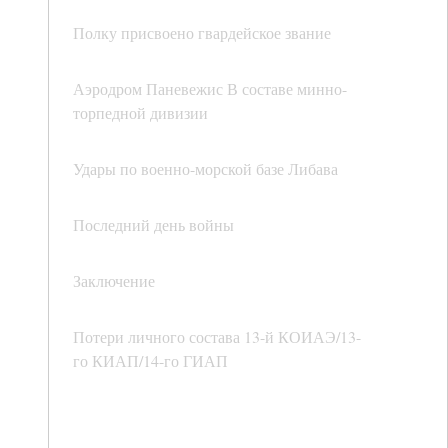
Полку присвоено гвардейское звание
Аэродром Паневежис В составе минно-
торпедной дивизии
Удары по военно-морской базе Либава
Последний день войны
Заключение
Потери личного состава 13-й КОИАЭ/13-
го КИАП/14-го ГИАП