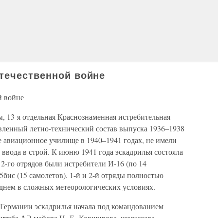
течественной войне
й войне
, 13-я отдельная Краснознаменная истребительная
вленный летно-технический состав выпуска 1936–1938
е авиационное училище в 1940–1941 годах, не имели
ввода в строй. К июню 1941 года эскадрилья состояла
 2-го отрядов были истребители И-16 (по 14
5бис (15 самолетов). 1-й и 2-й отряды полностью
 днем в сложных метеорологических условиях.
 Германии эскадрилья начала под командованием
 штаба АЭ майора Н. Е. Ковширова, комиссара