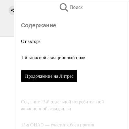
Поиск
Содержание
От автора
1-й запасной авиационный полк
Продолжение на Литрес
Создание 13-й отдельной истребительной
авиационной эскадрильи
13-я ОИАЭ — участник боев против