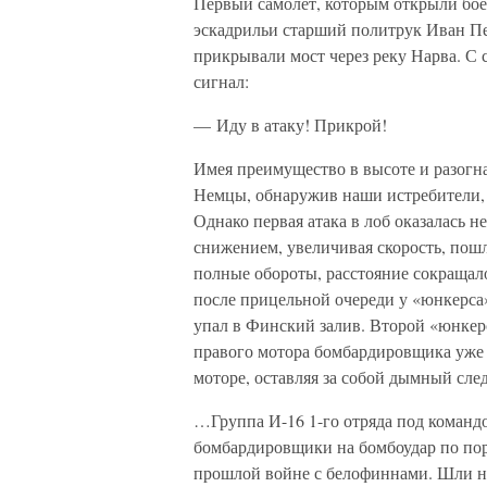
Первый самолет, которым открыли боев
эскадрильи старший политрук Иван Пе
прикрывали мост через реку Нарва. С 
сигнал:
— Иду в атаку! Прикрой!
Имея преимущество в высоте и разогн
Немцы, обнаружив наши истребители,
Однако первая атака в лоб оказалась н
снижением, увеличивая скорость, пошл
полные обороты, расстояние сокращал
после прицельной очереди у «юнкерса»
упал в Финский залив. Второй «юнкерс
правого мотора бомбардировщика уже 
моторе, оставляя за собой дымный сле
…Группа И-16 1-го отряда под команд
бомбардировщики на бомбоудар по пор
прошлой войне с белофиннами. Шли н