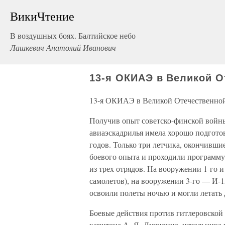
ВикиЧтение
В воздушных боях. Балтийское небо
Лашкевич Анатолий Иванович
13-я ОКИАЭ в Великой О
13-я ОКИАЭ в Великой Отечественно
Получив опыт советско-финской войны
авиаэскадрилья имела хорошо подгото
годов. Только три летчика, окончивши
боевого опыта и проходили программу 
из трех отрядов. На вооружении 1-го и
самолетов), на вооружении 3-го — И-1
освоили полеты ночью и могли летать
Боевые действия против гитлеровской
капитана А. Я. Лучихина, начальника