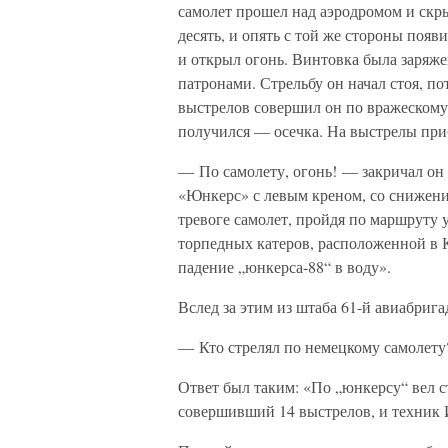
самолет прошел над аэродромом и скр
десять, и опять с той же стороны поя
и открыл огонь. Винтовка была заря
патронами. Стрельбу он начал стоя, по
выстрелов совершил он по вражескому 
получился — осечка. На выстрелы при
— По самолету, огонь! — закричал он 
«Юнкерс» с левым креном, со снижени
тревоге самолет, пройдя по маршруту 
торпедных катеров, расположенной в 
падение „юнкерса-88“ в воду».
Вслед за этим из штаба 61-й авиабриг
— Кто стрелял по немецкому самолету
Ответ был таким: «По „юнкерсу“ вел с
совершивший 14 выстрелов, и техник И