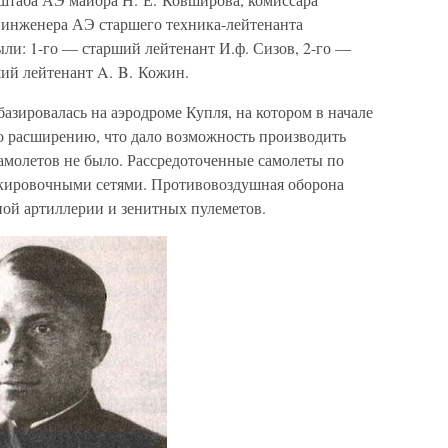
, инженера АЭ старшего техника-лейтенанта
ли: 1-го — старший лейтенант И.ф. Сизов, 2-го —
ший лейтенант A. B. Кожин.
базировалась на аэродроме Купля, на котором в начале
о расширению, что дало возможность производить
самолетов не было. Рассредоточенные самолеты по
скировочными сетями. Противовоздушная оборона
тной артиллерии и зенитных пулеметов.