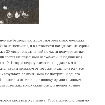
нном клубе люди постарше смотрели кино, молодежь
была неспокойная, и в готовности находилась дежурная
 часа 25 минут оперативный по части получил сигнал:
МФ составлял отдельный наркомат и не подчинялся
ня 1941 года о недопустимости «поддаваться на
смог своим приказом от того же числа привести все
 В результате 22 июня ВМФ не потерял ни одного
ой авиации, а ответил противнику организованным
ции советских войск оказалось для немцев крайне
отребовалось всего 28 минут. Утро принесло страшную