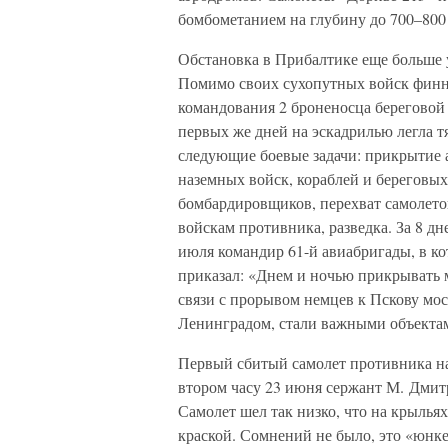
бомбометанием на глубину до 700–800
Обстановка в Прибалтике еще больше 
Помимо своих сухопутных войск финн
командования 2 броненосца береговой 
первых же дней на эскадрилью легла т
следующие боевые задачи: прикрытие 
наземных войск, кораблей и береговы
бомбардировщиков, перехват самолет
войскам противника, разведка. За 8 д
июля командир 61-й авиабригады, в к
приказал: «Днем и ночью прикрывать 
связи с прорывом немцев к Пскову мо
Ленинградом, стали важными объекта
Первый сбитый самолет противника на 
втором часу 23 июня сержант М. Дмитр
Самолет шел так низко, что на крыль
краской. Сомнений не было, это «юнке