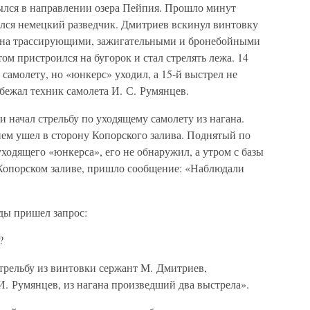
ылся в направлении озера Пейпия. Прошло минут
вился немецкий разведчик. Дмитриев вскинул винтовку
жена трассирующими, зажигательными и бронебойными
том пристроился на бугорок и стал стрелять лежа. 14
самолету, но «юнкерс» уходил, а 15-й выстрел не
бежал техник самолета И. С. Румянцев.
и начал стрельбу по уходящему самолету из нагана.
ем ушел в сторону Копорского залива. Поднятый по
уходящего «юнкерса», его не обнаружил, а утром с базы
Копорском заливе, пришло сообщение: «Наблюдали
ады пришел запрос:
?
трельбу из винтовки сержант М. Дмитриев,
. Румянцев, из нагана произведший два выстрела».