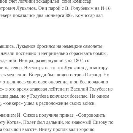
ой счет летчики эскадрильи, сбил комиссар
трович Лукьянов. Они парой с В. Голубевым на И-16
севера показались два «юнкерса-88». Комиссар дал
авшись, Лукьянов бросился на немецкие самолеты.
 начали поспешно и неприцельно сбрасывать бомбы.
еудачной. Немцы, развернувшись на 180°, со
и на север. Несмотря на то что Лукьянов дал мотору
ось медленно. Впереди был виден остров Гогланд. Но
 отвалилось хвостовое оперение, и он беспорядочно
» в это время атаковал лейтенант Василий Голубев: из
шел дым, но у Голубева кончился боезапас. На одном
д, «юнкерс» ушел в расположение своих войск.
ованием И. Сизова получила приказ: «Сопроводить
ту Котка». Полет был дальний, но знакомый Сизову по
а большой высоте. Внизу проплывали хорошо