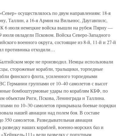
Север» осуществлялось по двум направлениям: 18-я
ну, Таллин, а 16-я Армия на Вильнюс, Даугавпилс,
. К 6 июля немецкие войска вышли на рубеж Пярну —
 9 июля овладели Псковом. Войска Северо-Западного
йского военного округа, состоящие из 8-й, 11-й и 27-й
сил противника отходили…
Балтийском море не производил. Немцы использовали
сцы, сторожевые корабли, тральщики, торпедные
рабли финского флота, усиленного торпедными
ВС Германии группами от 10–40 самолетов с высот
анные бомбоштурмовые удары по кораблям КБФ, по
 объектам Риги, Пскова, Ленинграда и Таллина.
ппами по 10–30 самолетов прикрывала боевые порядки
овала нашей авиации над полем боя. В составе
о 350 самолетов. Разведывательная авиация
 разведку наших кораблей, военно-морских баз и
 «Хейнкель-111» вели разведку с попутным