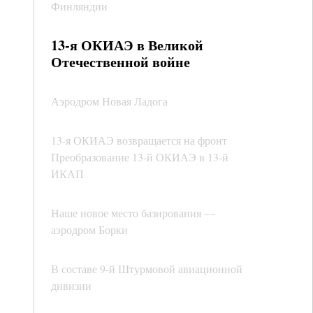
Финляндии
13-я ОКИАЭ в Великой
Отечественной войне
Аэродром Новая Ладога
13-я ОКИАЭ возвращается на фронт
Преобразование 13-й ОКИАЭ в 13-й
ИКАП
Наше новое место базирования —
аэродром Борки
В составе 9-й Штурмовой авиационной
дивизии