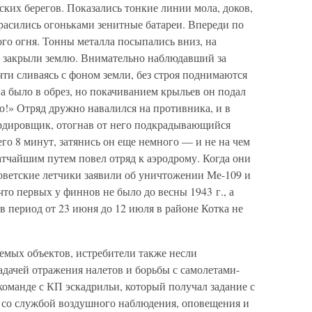
ких берегов. Показались тонкие линии мола, доков,
расились огоньками зенитные батареи. Впереди по
го огня. Тонны металла посыпались вниз, на
а закрыли землю. Внимательно наблюдавший за
чти сливаясь с фоном земли, без строя поднимаются
а было в обрез, но покачиванием крыльев он подал
ю!» Отряд дружно навалился на противника, и в
ардировщик, отогнав от него подкрадывающийся
его 8 минут, затянись он еще немного — и не на чем
атчайшим путем повел отряд к аэродрому. Когда они
Советские летчики заявили об уничтожении Ме-109 и
что первых у финнов не было до весны 1943 г., а
 период от 23 июня до 12 июля в районе Котка не
мых объектов, истребители также несли
задачей отражения налетов и борьбы с самолетами-
команде с КП эскадрильи, который получал задание с
ь со службой воздушного наблюдения, оповещения и