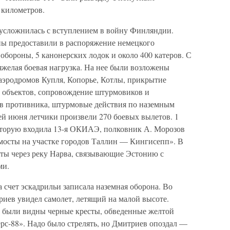
 километров.
усложнилась с вступлением в войну Финляндии.
ы предоставили в распоряжение немецкого
обороны, 5 канонерских лодок и около 400 катеров. С
яжелая боевая нагрузка. На нее были возложены
аэродромов Купля, Копорье, Котлы, прикрытие
х объектов, сопровождение штурмовиков и
ов противника, штурмовые действия по наземным
ней июня летчики произвели 270 боевых вылетов. 1
оторую входила 13-я ОКИАЭ, полковник А. Морозов
мосты на участке городов Таллин — Кингисепп». В
сты через реку Нарва, связывающие Эстонию с
ми.
счет эскадрильи записала наземная оборона. Во
иев увидел самолет, летящий на малой высоте.
ях были видны черные кресты, обведенные желтой
рс-88». Надо было стрелять, но Дмитриев опоздал —