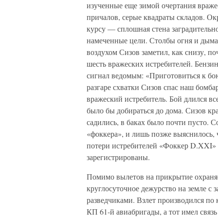
изученные еще зимой очертания вражес
причалов, серые квадраты складов. Ок
курсу — сплошная стена заградительно
намеченные цели. Столбы огня и дым
воздухом Сизов заметил, как снизу, по
шесть вражеских истребителей. Бензин
сигнал ведомым: «Приготовиться к бо
разгаре схватки Сизов спас наш бомб
вражеский истребитель. Бой длился вс
было бы добираться до дома. Сизов кр
садились, в баках было почти пусто. 
«фоккера», и лишь позже выяснилось, 
потери истребителей «Фоккер D.XXI» в
зарегистрированы.
Помимо вылетов на прикрытие охраняе
круглосуточное дежурство на земле с 
разведчиками. Взлет производился по 
КП 61-й авиабригады, а тот имел связ