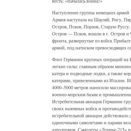
весть: «Началась война!»
Наступление группы немецких армий «
Армия наступала на Шауляй, Ригу, Пяр
Остров, Псков, Порхов, Старую Руссу
Остров — Псков, вошли в г. Остров и
фронта, развернутые из войск Прибалти
армий, под натиском превосходящих 
Флот Германии крупных операций на 
легкие силы: главным образом миноно
катера и подводные лодки, а также ко
катерами, привезенными из Италии. В
4000–5000 метров наносили массиров
военно-морским базам и промышленным
Истребительная авиация Германии гру
своих наземных войск и противодейств
истребительной авиации действовало д
одиночными самолетами и парами вела
аэродромов. Самолеты «Дорнье-215» и