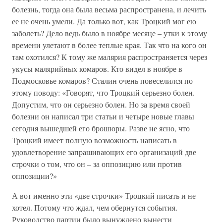
болезнь, тогда она была весьма распространена, и лечить
ее не очень умели. Да только вот, как Троцкий мог ею
заболеть? Дело ведь было в ноябре месяце – утки к этому
времени улетают в более теплые края. Так что на кого он
там охотился? К тому же малярия распространяется через
укусы малярийных комаров. Кто видел в ноябре в
Подмосковье комаров? Сталин очень повеселился по
этому поводу: «Говорят, что Троцкий серьезно болен.
Допустим, что он серьезно болен. Но за время своей
болезни он написал три статьи и четыре новые главы
сегодня вышедшей его брошюры. Разве не ясно, что
Троцкий имеет полную возможность написать в
удовлетворение запрашивающих его организаций две
строчки о том, что он – за оппозицию или против
оппозиции?»
А вот именно эти «две строчки» Троцкий писать и не
хотел. Потому что ждал, чем обернутся события.
Руководство партии было вынуждено вынести