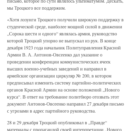
письмо, которое по сути являлось ультиматумом. Дескать,
мы Троцкого все поддержим.
«Хотя лозунги Троцкого получили широкую поддержку в
студенческой среде, наиболее мощной силой в движении
„Сорока шести и одного“ являлась армия, руководство
которой Троцкий упорно не выпускал из рук. В конце
декабря 1923 года начальник Политуправления Красной
Армии В. А. Антонов-Овсеенко дал указание о
проведении конференции коммунистических ячеек
высших военно-учебных заведений и направил в
армейские организации циркуляр № 200, в котором
предписывал изменить систему партийно-политических
органов Красной Армии на основе положений „Нового
курса“. В ответ на требование политбюро отозвать этот
документ Антонов-Овсеенко направил 27 декабря письмо
с угрозами в адрес партийного руководства.
28 и 29 декабря Троцкий опубликовал в „Правде“
материалы с пропагандой своей интерпретации „Нового