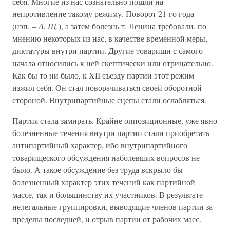
себя. Многие из нас сознательно пошли на
непротивление такому режиму. Поворот 21-го года
(нэп. –
А. Щ.
), а затем болезнь т. Ленина требовали, по
мнению некоторых из нас, в качестве временной меры,
диктатуры внутри партии. Другие товарищи с самого
начала относились к ней скептически или отрицательно.
Как бы то ни было, к XII съезду партии этот режим
изжил себя. Он стал поворачиваться своей оборотной
стороной. Внутрипартийные сцепы стали ослабляться.
Партия стала замирать. Крайне оппозиционные, уже явно
болезненные течения внутри партии стали приобретать
антипартийный характер, ибо внутрипартийного
товарищеского обсуждения наболевших вопросов не
было. А такое обсуждение без труда вскрыло бы
болезненный характер этих течений как партийной
массе, так и большинству их участников. В результате –
нелегальные группировки, выводящие членов партии за
пределы последней, и отрыв партии от рабочих масс.