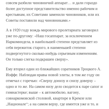
совсем разбили чиновничий аппарат… и дали гораздо
более доступное представительство именно рабочим и
крестьянам, их Советами заменили чиновников, или их
Советы поставили над чиновниками.»
А в 1920 году вождь мирового пролетариата заговорил
уже по-другому: «Наш госаппарат, за исключением
Наркоминдела, в наибольшей степени представляет из
себя пережиток старого, в наименьшей степени
подвергнутого сколько-нибудь серьезным изменениям.
Он только слегка подкрашен сверху».
Ему вторил один из ближайших соратников Троцкого А.
Иоффе. Наблюдая нравы новой элиты, в том же году он
отмечал с горечью: «Сверху донизу и снизу доверху –
одно и то же. На самом низу дело сводится к паре сапог и
гимнастерке; выше – к автомобилю, вагону,
совнаркомовской столовой, квартире в Кремле или
„Национале“; а на самом верху, где имеется уже и то, и