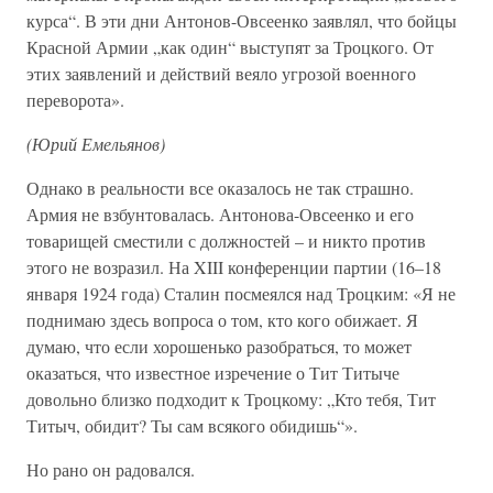
курса“. В эти дни Антонов-Овсеенко заявлял, что бойцы
Красной Армии „как один“ выступят за Троцкого. От
этих заявлений и действий веяло угрозой военного
переворота».
(Юрий Емельянов)
Однако в реальности все оказалось не так страшно.
Армия не взбунтовалась. Антонова-Овсеенко и его
товарищей сместили с должностей – и никто против
этого не возразил. На XIII конференции партии (16–18
января 1924 года) Сталин посмеялся над Троцким: «Я не
поднимаю здесь вопроса о том, кто кого обижает. Я
думаю, что если хорошенько разобраться, то может
оказаться, что известное изречение о Тит Титыче
довольно близко подходит к Троцкому: „Кто тебя, Тит
Титыч, обидит? Ты сам всякого обидишь“».
Но рано он радовался.