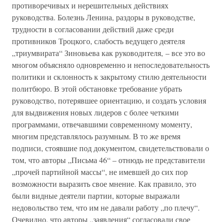
противоречивых и нерешительных действиях
руководства. Болезнь Ленина, раздоры в руководстве,
трудности в согласовании действий даже среди
противников Троцкого, слабость ведущего деятеля
„триумвирата“ Зиновьева как руководителя, – все это во
многом объясняло одновременно и непоследовательность
политики и склонность к закрытому стилю деятельности
политбюро. В этой обстановке требование убрать
руководство, потерявшее ориентацию, и создать условия
для выдвижения новых лидеров с более четкими
программами, отвечавшими современному моменту,
многим представлялось разумным. В то же время
подписи, стоявшие под документом, свидетельствовали о
том, что авторы „Письма 46“ – отнюдь не представители
„прочей партийной массы“, не имевшей до сих пор
возможности выразить свое мнение. Как правило, это
были видные деятели партии, которые выражали
недовольство тем, что им не давали работу „по плечу“.
Очевидно, что авторы „заявления“ согласовали свое