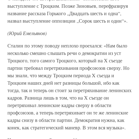
выступление с Троцким. Позже Зиновьев, перефразируя
название рассказа Горького „Двадцать шесть и одна“,
назвал выступление оппозиции „Сорок шесть и один“».
(Юрий Емельянов)
Сталин по этому поводу неплохо проехался: «Нам было
несколько смешно слышать речи о демократии из уст
Троцкого, того самого Троцкого, который на X съезде
партии требовал перетряхивания профсоюзов сверху. Но
мы знали, что между Троцким периода X съезда и
Троцким наших дней нет разницы большой, ибо как
тогда, так и теперь он стоит за перетряхивание ленинских
кадров. Разница лишь в том, что на X съезде он
перетряхивал ленинские кадры сверху в области
профсоюзов, а теперь перетряхивает он те же ленинские
кадры снизу в области партии. Демократия нужна, как
конек, как стратегический маневр. В этом вся музыка».