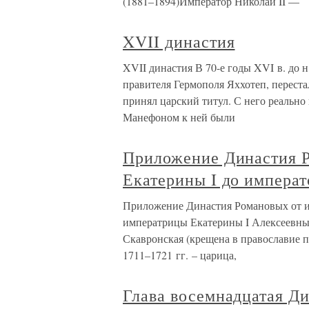
(1881–1894)Император Николай II —
XVII династия
XVII династия В 70-е годы XVI в. до н
правителя Гермополя Яххотеп, переста
принял царский титул. С него реально 
Манефоном к ней были
Приложение Династия 
Екатерины I до императ
Приложение Династия Романовых от и
императрицы Екатерины I Алексеевны 0
Скавронская (крещена в православие 
1711–1721 гг. – царица,
Глава восемнадцатая Д