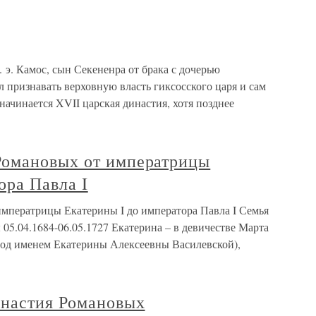
. э. Камос, сын Секененра от брака с дочерью
л признавать верховную власть гиксосского царя и сам
начинается XVII царская династия, хотя позднее
Романовых от императрицы
ора Павла I
мператрицы Екатерины I до императора Павла I Семья
5.04.1684-06.05.1727 Екатерина – в девичестве Марта
под именем Екатерины Алексеевны Василевской),
инастия Романовых