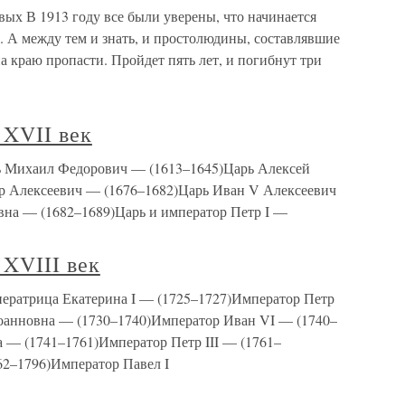
ых В 1913 году все были уверены, что начинается
. А между тем и знать, и простолюдины, составлявшие
а краю пропасти. Пройдет пять лет, и погибнут три
XVII век
ь Михаил Федорович — (1613–1645)Царь Алексей
 Алексеевич — (1676–1682)Царь Иван V Алексеевич
вна — (1682–1689)Царь и император Петр I —
XVIII век
ератрица Екатерина I — (1725–1727)Император Петр
оанновна — (1730–1740)Император Иван VI — (1740–
 — (1741–1761)Император Петр III — (1761–
62–1796)Император Павел I