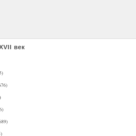
VII век
5)
676)
)
6)
689)
)