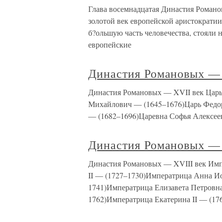
Глава восемнадцатая Династия Романов
золотой век европейской аристократии
б?ольшую часть человечества, стояли н
европейские
Династия Романовых — 
Династия Романовых — XVII век Цар
Михайлович — (1645–1676)Царь Федор
— (1682–1696)Царевна Софья Алексее
Династия Романовых — 
Династия Романовых — XVIII век Имп
II — (1727–1730)Императрица Анна И
1741)Императрица Елизавета Петровна
1762)Императрица Екатерина II — (17