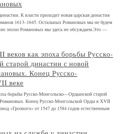
мановых
инастии. К власти приходит новая царская династия
манов 1613–1645. Остальных Романовых мы не будем
рию эпохи Романовых мы здесь не обсуждаем.Это —
 веков как эпоха борьбы Русско-
 старой династии с новой
мановых. Конец Русско-
II веке
поха борьбы Русско-Монгольско—Ордынской старой
 Романовых. Конец Русско-Монгольской Орды в XVII
ериод «Грозного» от 1547 до 1584 годов естественным
ных на службе у династии