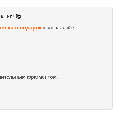
книг! 📚
писки в подарок
и наслаждайся
омительным фрагментом.