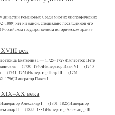
 у династии Романовых Среди многих биографических
32–1889) нет ни одной, специально посвящённой его
 В Российском государственном историческом архиве
XVIII век
ератрица Екатерина I — (1725–1727)Император Петр
оанновна — (1730–1740)Император Иван VI — (1740–
 — (1741–1761)Император Петр III — (1761–
62–1796)Император Павел I
 XIX–XX века
Император Александр I — (1801–1825)Император
ександр II — (1855–1881)Император Александр III —