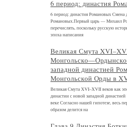
6 период: династия Ро
6 период: династия Романовых Смена д
Романовых.Первый царь — Михаил Ро
перечислять, поскольку русскую исто
эпоха написания
Великая Смута XVI–XVII
Монгольско—Ордынской
западной династией Ро
Монгольской Орды в XV
Великая Смута XVI–XVII веков как э
династии с новой западной династией
веке Согласно нашей гипотезе, весь п
образом делится на
Глава 9 Династия Ботки