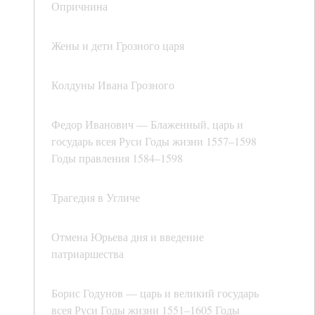
Опричнина
Жены и дети Грозного царя
Колдуны Ивана Грозного
Федор Иванович — Блаженный, царь и
государь всея Руси Годы жизни 1557–1598
Годы правления 1584–1598
Трагедия в Угличе
Отмена Юрьева дня и введение
патриаршества
Борис Годунов — царь и великий государь
всея Руси Годы жизни 1551–1605 Годы