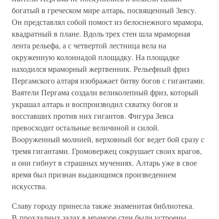
богатый в греческом мире алтарь, посвященный Зевсу.
Он представлял собой помост из белоснежного мрамора,
квадратный в плане. Вдоль трех стен шла мраморная
лента рельефа, а с четвертой лестница вела на
окруженную колоннадой площадку. На площадке
находился мраморный жертвенник. Рельефный фриз
Пергамского алтаря изображает битву богов с гигантами.
Ваятели Пергама создали великолепный фриз, который
украшал алтарь и воспроизводил схватку богов и
восставших против них гигантов. Фигура Зевса
превосходит остальные величиной и силой.
Вооруженный молнией, верховный бог ведет бой сразу с
тремя гигантами. Громовержец сокрушает своих врагов,
и они гибнут в страшных мучениях. Алтарь уже в свое
время был признан выдающимся произведением
искусства.
Славу городу принесла также знаменитая библиотека.
В прохладных залах в мраморе стен были устроены