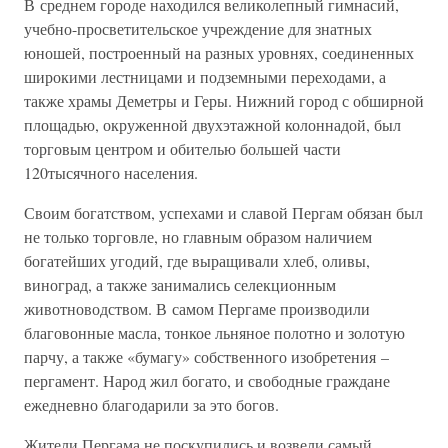
В среднем городе находился великолепный гимнасий,
учебно-просветительское учреждение для знатных
юношей, построенный на разных уровнях, соединенных
широкими лестницами и подземными переходами, а
также храмы Деметры и Геры. Нижний город с обширной
площадью, окруженной двухэтажной колоннадой, был
торговым центром и обителью большей части
120тысячного населения.
Своим богатством, успехами и славой Пергам обязан был
не только торговле, но главным образом наличием
богатейших угодий, где выращивали хлеб, оливы,
виноград, а также занимались селекционным
животноводством. В самом Пергаме производили
благовонные масла, тонкое льняное полотно и золотую
парчу, а также «бумагу» собственного изобретения –
пергамент. Народ жил богато, и свободные граждане
ежедневно благодарили за это богов.
Жители Пергама не поскупились и возвели самый