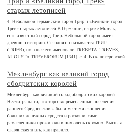
Трир и «Великий город Трев»
старых летописей
4. Небольшой германский город Трир и «Великий город
Трев» старых летописей В Германии, на реке Мозель,
есть известный город Трир. Небольшой город имеет
древнюю историю. Сегодня он называется ТРИР
(TRIER), но ранее его именовали TREBETA, TREVES,
AUGUSTA TREVERORUM [1341], с. 4. В скалигеровской
Мекленбург как великий город
ободритских королей
Мекленбург как великий город ободритских королей
Несмотря на то, что торгово-ремесленные поселения
раннего Средневековья были местами скопления
больших денежных средств и роскоши, сами
ремесленники проживали в них очень скромно. Высшая
славянская знать, как правило,