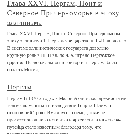
Глава XXVI. Пергам, Понт и
Северное Причерноморье в эпоху
эллинизма
Глава XXVI. Пергам, Понт и Северное Причерноморье в
эпоху эллинизма 1. Пергамское царство в III–II вв. до н. э
В системе эллинистических государств довольно
крупную роль в III–II вв. до н. э. играло Пергамское
царство. Первоначальной территорией Пергама была
область Мисия,
Пергам
Пергам В 1870-х годах в Малой Азии искал древности не
только знаменитый впоследствии Генрих Шлиман,
откопавший Трою. Имя другого немца, тоже не
профессионального историка и археолога, а инженера-
путейца стало известным благодаря тому, что
работавший на строительстве