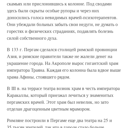
скамьях или прислонившись к колонне. Под сводами
здесь были скрыты особые рупоры и через них
доносились голоса невидимых врачей-психотерапевтов.
Они убеждали больных забыть свои недуги, не думать о
горестях и физических страданиях, подавлять болезнь
силой собственного духа.
В 133 г. Пергам сделался столицей римской провинции
Азия, и римские правители также не жалели денег на
украшение города. На Акрополе вырос гигантский храм
императора Траяна. Каждая его колонна была вдвое выше
храма Афины, стоявшего рядом.
В III в. на террасе театра возник храм в честь императора
Каракаллы, который приезжал лечиться у знаменитых
пергамских врачей. Этот храм был невелик, но зато
отделан драгоценным цветным мрамором.
Римляне построили в Пергаме еще два театра на 25 и
35 тысяч зрителей, так что в городе стало больше