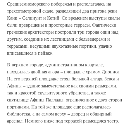
Средиземноморского побережья и располагалась на
трехсотметровой скале, разделявшей два притока реки
Каик – Селинунт и Кетий. Со временем выступы скалы
были превращены в просторные террасы. Фактически
греческие архитекторы построили три города один над
другим, соединив их лестницами с бельведерами и
террасами, несущими двухэтажные портики, удачно
вписавшиеся в пейзаж.
В верхнем городе, административном квартале,
находилась двойная агора – площадь с храмом Диониса.
На его верхней площадке стоял большой алтарь Зевса и
Афины – здание замечательное как своими размерами,
так и красотой скульптурного убранства, а также
святилище Афины Паллады, ограниченное с двух сторон
портиками. На той же площадке еще располагалась
библиотека, а на самом верху – дворец и обширный
арсенал. Немного ниже под террасой размещался театр.