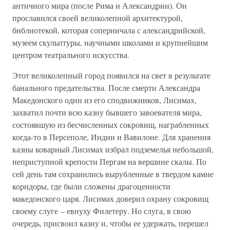
античного мира (после Рима и Александрии). Он
прославился своей великолепной архитектурой,
библиотекой, которая соперничала с александрийской,
музеем скульптуры, научными школами и крупнейшим
центром театрального искусства.
Этот великолепный город появился на свет в результате
банального предательства. После смерти Александра
Македонского один из его сподвижников, Лисимах,
захватил почти всю казну бывшего завоевателя мира,
состоявшую из бесчисленных сокровищ, награбленных
когда-то в Персеполе, Индии и Вавилоне. Для хранения
казны коварный Лисимах избрал подземелья небольшой,
неприступной крепости Пергам на вершине скалы. По
сей день там сохранились вырубленные в твердом камне
коридоры, где были сложены драгоценности
македонского царя. Лисимах доверил охрану сокровищ
своему слуге – евнуху Филетеру. Но слуга, в свою
очередь, присвоил казну и, чтобы ее удержать, перешел