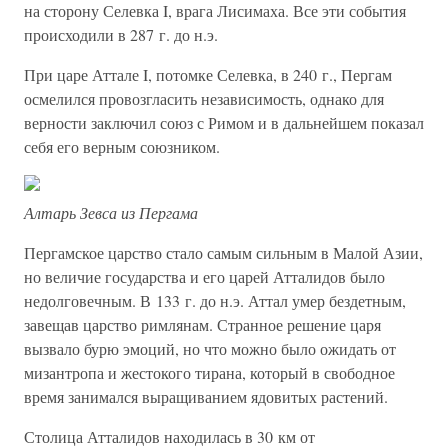
на сторону Селевка I, врага Лисимаха. Все эти события
происходили в 287 г. до н.э.
При царе Аттале I, потомке Селевка, в 240 г., Пергам
осмелился провозгласить независимость, однако для
верности заключил союз с Римом и в дальнейшем показал
себя его верным союзником.
Алтарь Зевса из Пергама
Пергамское царство стало самым сильным в Малой Азии,
но величие государства и его царей Атталидов было
недолговечным. В 133 г. до н.э. Аттал умер бездетным,
завещав царство римлянам. Странное решение царя
вызвало бурю эмоций, но что можно было ожидать от
мизантропа и жестокого тирана, который в свободное
время занимался выращиванием ядовитых растений.
Столица Атталидов находилась в 30 км от