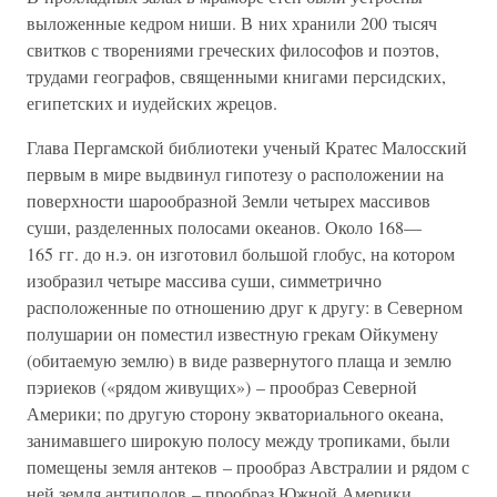
выложенные кедром ниши. В них хранили 200 тысяч
свитков с творениями греческих философов и поэтов,
трудами географов, священными книгами персидских,
египетских и иудейских жрецов.
Глава Пергамской библиотеки ученый Кратес Малосский
первым в мире выдвинул гипотезу о расположении на
поверхности шарообразной Земли четырех массивов
суши, разделенных полосами океанов. Около 168—
165 гг. до н.э. он изготовил большой глобус, на котором
изобразил четыре массива суши, симметрично
расположенные по отношению друг к другу: в Северном
полушарии он поместил известную грекам Ойкумену
(обитаемую землю) в виде развернутого плаща и землю
пэриеков («рядом живущих») – прообраз Северной
Америки; по другую сторону экваториального океана,
занимавшего широкую полосу между тропиками, были
помещены земля антеков – прообраз Австралии и рядом с
ней земля антиподов – прообраз Южной Америки.