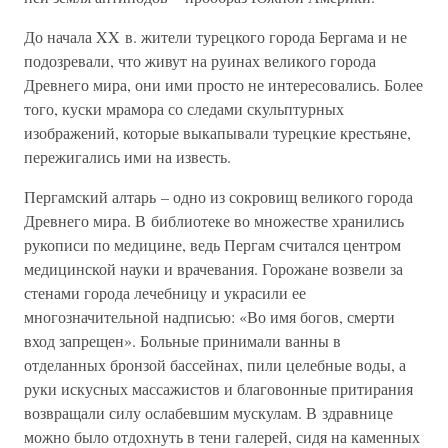
До начала XX в. жители турецкого города Бергама и не
подозревали, что живут на руинах великого города
Древнего мира, они ими просто не интересовались. Более
того, куски мрамора со следами скульптурных
изображений, которые выкапывали турецкие крестьяне,
пережигались ими на известь.
Пергамский алтарь – одно из сокровищ великого города
Древнего мира. В библиотеке во множестве хранились
рукописи по медицине, ведь Пергам считался центром
медицинской науки и врачевания. Горожане возвели за
стенами города лечебницу и украсили ее
многозначительной надписью: «Во имя богов, смерти
вход запрещен». Больные принимали ванны в
отделанных бронзой бассейнах, пили целебные воды, а
руки искусных массажистов и благовонные притирания
возвращали силу ослабевшим мускулам. В здравнице
можно было отдохнуть в тени галерей, сидя на каменных