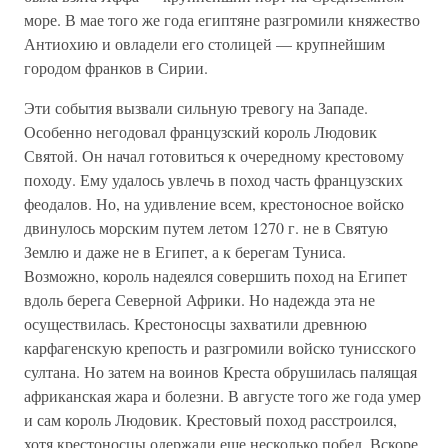
море. В мае того же года египтяне разгромили княжество
Антиохию и овладели его столицей — крупнейшим
городом франков в Сирии.
Эти события вызвали сильную тревогу на Западе.
Особенно негодовал французский король Людовик
Святой. Он начал готовиться к очередному крестовому
походу. Ему удалось увлечь в поход часть французских
феодалов. Но, на удивление всем, крестоносное войско
двинулось морским путем летом 1270 г. не в Святую
Землю и даже не в Египет, а к берегам Туниса.
Возможно, король надеялся совершить поход на Египет
вдоль берега Северной Африки. Но надежда эта не
осуществилась. Крестоносцы захватили древнюю
карфагенскую крепость и разгромили войско тунисского
султана. Но затем на воинов Креста обрушилась палящая
африканская жара и болезни. В августе того же года умер
и сам король Людовик. Крестовый поход расстроился,
хотя крестоносцы одержали еще несколько побед. Вскоре,