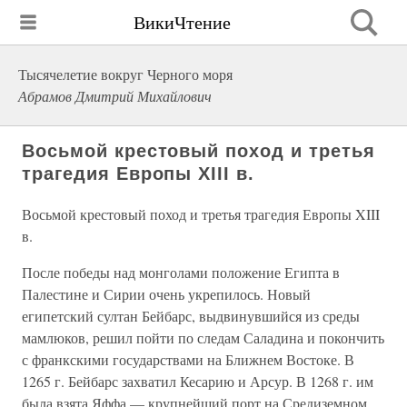
ВикиЧтение
Тысячелетие вокруг Черного моря
Абрамов Дмитрий Михайлович
Восьмой крестовый поход и третья
трагедия Европы XIII в.
Восьмой крестовый поход и третья трагедия Европы XIII
в.
После победы над монголами положение Египта в
Палестине и Сирии очень укрепилось. Новый
египетский султан Бейбарс, выдвинувшийся из среды
мамлюков, решил пойти по следам Саладина и покончить
с франкскими государствами на Ближнем Востоке. В
1265 г. Бейбарс захватил Кесарию и Арсур. В 1268 г. им
была взята Яффа — крупнейший порт на Средиземном