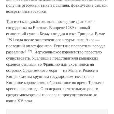
получив огромный выкуп с султана, французские рыцари
возвратились восвояси.
Трагическая судьба ожидала последние франкские
государства на Востоке. В апреле 1289 г. новый
египетский султан Келаун осадил и взял Триполи. В мае
1291 года после ожесточенного штурма пала Акра —
последний оплот франков. Египтяне превратили город в
{162}
развалины
. Иерусалимское королевство перестало
существовать. Уцелевшие представители рыцарских
орденов отплыли во Францию или укрепились на
островах Средиземного моря — на Мальте, Родосе и
Кипре. Самым крупным государством здесь стало
Кипрское королевство, образованное во время Третьего
крестового похода. Оно играло значительную роль в
средиземноморской торговле и просуществовало до
конца XV века.