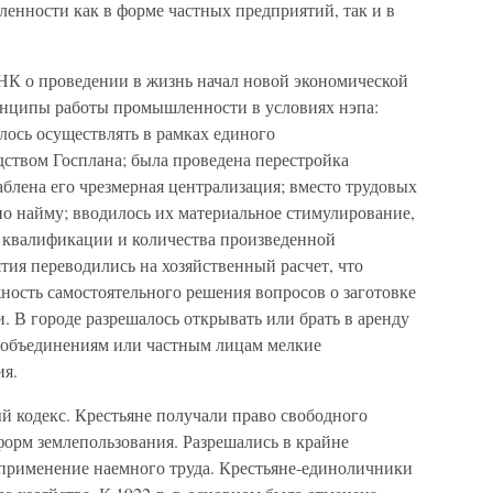
енности как в форме частных предприятий, так и в
СНК о проведении в жизнь начал новой экономической
нципы работы промышленности в условиях нэпа:
ось осуществлять в рамках единого
дством Госплана; была проведена перестройка
блена его чрезмерная централизация; вместо трудовых
по найму; вводилось их материальное стимулирование,
т квалификации и количества произведенной
ия переводились на хозяйственный расчет, что
ность самостоятельного решения вопросов о заготовке
. В городе разрешалось открывать или брать в аренду
 объединениям или частным лицам мелкие
ия.
ый кодекс. Крестьяне получали право свободного
форм землепользования. Разрешались в крайне
 применение наемного труда. Крестьяне-единоличники