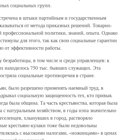
чных социальных групп.
встречена в штыки партийным и государственным
тказываться от метода приказных решений. Товарно-
 профессиональной политики, знаний, опыта. Однако
 стимулы для этого, так как свои социальные гарантии
мо от эффективности работы.
у безработицы, в том числе и среди управленцев: к
ых находилось 750 тыс. бывших служащих. Эта
остряла социальные противоречия в стране.
ьян, было разрешено применять наемный труд, в
подрывал социальную защищенность тех, кто привык
гда была община. Та часть крестьянства, которая была
а с натуральным хозяйством, в годы нэпа значительно
еселенцев, хлынувших в город, растворяло
ые крестьяне-кулаки тоже были недовольны
ствлялась с высокими налогами, «ножницами» в ценах