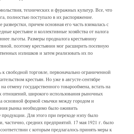
вольствия, технических и фуражных культур. Все, что
ога, полностью поступало в их распоряжение.
 разверстки, причем основная его часть взималась с
едные крестьяне и коллективные хозяйства от налога
ннее льготы. Размеры продналога крестьянину
осевной, поэтому крестьянин мог расширить посевную
твенных излишков и затем реализовать их по
ь к свободной торговле, первоначально ограниченной
жительством крестьян. Но уже в августе-сентябре
на отмену государственного товарообмена, встать на
х отношений, широкого использования рыночных
ала основной формой смычки между городом и
ания рынка необходимо было оживить
 продукции. Для этого при переходе нэпу было
и, частично, средних предприятий. 17 мая 1921 г. было
соответствии с которым предлагалось принять меры к