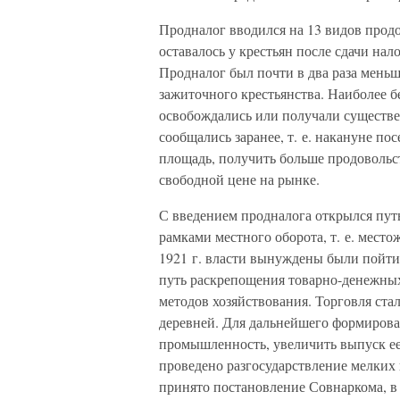
Продналог вводился на 13 видов продо
оставалось у крестьян после сдачи нал
Продналог был почти в два раза меньше
зажиточного крестьянства. Наиболее б
освобождались или получали существе
сообщались заранее, т. е. накануне п
площадь, получить больше продовольс
свободной цене на рынке.
С введением продналога открылся пут
рамками местного оборота, т. е. место
1921 г. власти вынуждены были пойти 
путь раскрепощения товарно-денежны
методов хозяйствования. Торговля ст
деревней. Для дальнейшего формиров
промышленность, увеличить выпуск ее
проведено разгосударствление мелких 
принято постановление Совнаркома, в 