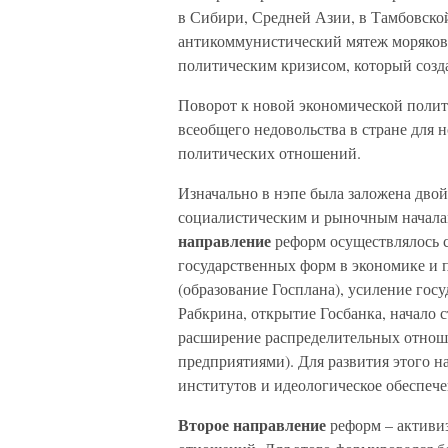
в Сибири, Средней Азии, в Тамбовско
антикоммунистический мятеж моряков 
политическим кризисом, который созда
Поворот к новой экономической полит
всеобщего недовольства в стране для
политических отношений.
Изначально в нэпе была заложена дво
социалистическим и рыночным началам
направление
реформ осуществлялось 
государственных форм в экономике и 
(образование Госплана), усиление гос
Рабкрина, открытие Госбанка, начало 
расширение распределительных отно
предприятиями). Для развития этого н
институтов и идеологическое обеспеч
Второе направление
реформ – активи