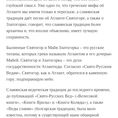
глубокий смысл. Уже одно то, что греческие мифы об
Атланте мы имеем только в пересказе, а славянская
традиция даёт песни об Атланте-Святогоре, а также о
Златогорке, говорит, что славянская традиция более
архаична и, что вполне объяснимо, имеет лучшую
сохранность.
Былинные Святогор и Майя Златогорка – это русские
титаны, которых греки называли Атлантом и его дочерью
Майей. Святогор и Златогорка – это духи
государственности Атлантиды. Согласно «Свято-Русским
Ведам», Святогор, как и Атлант, обратился в каменную
гору, подпирающую небо.
Славянская ведическая традиция до последнего времени,
до публикаций «Свято-Русских Вед» («Велесовой
книги», «Книги Ярилы» и «Книги Коляды»), а также
«Веды славян» (болгарская традиция), была мало
известна, потому в существующей ныне обширной