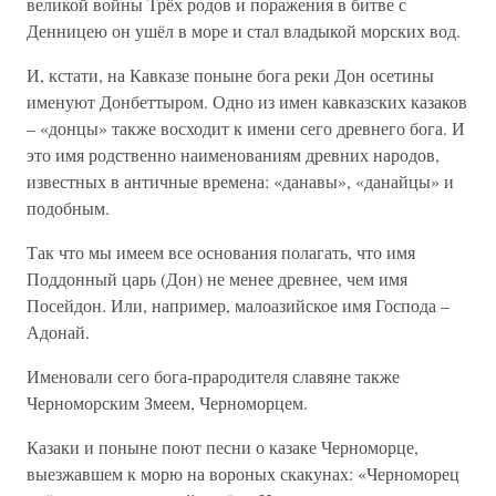
великой войны Трёх родов и поражения в битве с
Денницею он ушёл в море и стал владыкой морских вод.
И, кстати, на Кавказе поныне бога реки Дон осетины
именуют Донбеттыром. Одно из имен кавказских казаков
– «донцы» также восходит к имени сего древнего бога. И
это имя родственно наименованиям древних народов,
известных в античные времена: «данавы», «данайцы» и
подобным.
Так что мы имеем все основания полагать, что имя
Поддонный царь (Дон) не менее древнее, чем имя
Посейдон. Или, например, малоазийское имя Господа –
Адонай.
Именовали сего бога-прародителя славяне также
Черноморским Змеем, Черноморцем.
Казаки и поныне поют песни о казаке Черноморце,
выезжавшем к морю на вороных скакунах: «Черноморец