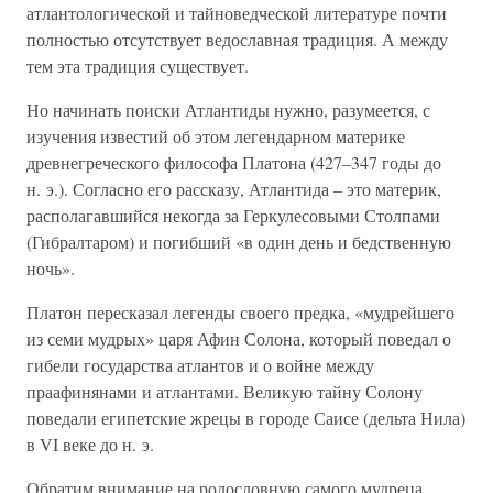
атлантологической и тайноведческой литературе почти
полностью отсутствует ведославная традиция. А между
тем эта традиция существует.
Но начинать поиски Атлантиды нужно, разумеется, с
изучения известий об этом легендарном материке
древнегреческого философа Платона (427–347 годы до
н. э.). Согласно его рассказу, Атлантида – это материк,
располагавшийся некогда за Геркулесовыми Столпами
(Гибралтаром) и погибший «в один день и бедственную
ночь».
Платон пересказал легенды своего предка, «мудрейшего
из семи мудрых» царя Афин Солона, который поведал о
гибели государства атлантов и о войне между
праафинянами и атлантами. Великую тайну Солону
поведали египетские жрецы в городе Саисе (дельта Нила)
в VI веке до н. э.
Обратим внимание на родословную самого мудреца