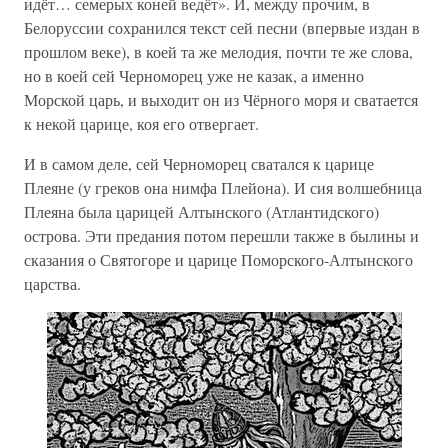
идёт… семерых коней ведёт». И, между прочим, в
Белоруссии сохранился текст сей песни (впервые издан в
прошлом веке), в коей та же мелодия, почти те же слова,
но в коей сей Черноморец уже не казак, а именно
Морской царь, и выходит он из Чёрного моря и сватается
к некой царице, коя его отвергает.
И в самом деле, сей Черноморец сватался к царице
Плеяне (у греков она нимфа Плейона). И сия волшебница
Плеяна была царицей Алтынского (Атлантидского)
острова. Эти предания потом перешли также в былины и
сказания о Святогоре и царице Поморского-Алтынского
царства.