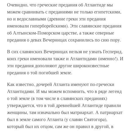
Очевидно, что греческие предания об Атлантиде мы
можем сравнивать с преданиями не только египетскими,
но и ведославными (древние греки эти предания
именовали гиперборейскими). Эти славянские предания
об Алтынском-Поморском царстве, а также северные
предания о девах Вечерницах сохранились по сию пору.
В сих славянских Вечерницах нельзя не узнать Гесперид,
коих греки именовали также и Атлантидами (именно!). И
эти предания дополняют другие широкоизвестные
предания о той погибшей земле.
Как известно, дочерей Атланта именуют по-гречески
Атлантидами. И мы можем вспомнить, что в ряде легенд
о той земле (в том числе в славянских преданиях)
утверждается, что в той древнейшей Атлантиде правили
женщины, там изначально был матриархат. А патриархат
был в земле самого Атланта (у славян Святогора),
который был их отцом, сам же он правил в другой, в