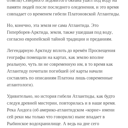
памяти людей после последнего оледенения, и это время
совпадает со временем гибели Платоновской Атлантиды.
Но, конечно, эта земля не сама Атлантида. Это
Гиперборея-Арктида, земля, также ушедшая под воду,
согласно европейской тайной традиции и преданиям.
Легендарную Арктиду вплоть до времён Просвещения
географы помещали на картах, как землю вполне
реальную, чуть ли не современную им, в то время как
Атлантиду почитали погибшей (её карты начали
составлять по описаниям Платона лишь современные
атлантологи).
Удивительно, но история гибели Атлантиды, как будто
следуя древней мистерии, повторилась и в наше время.
Река Андога (об америко-атлантидском «корне» имени
сей реки мы только что говорили) ныне впадает в
Рыбинское водохранилище. А ведь на дне сего