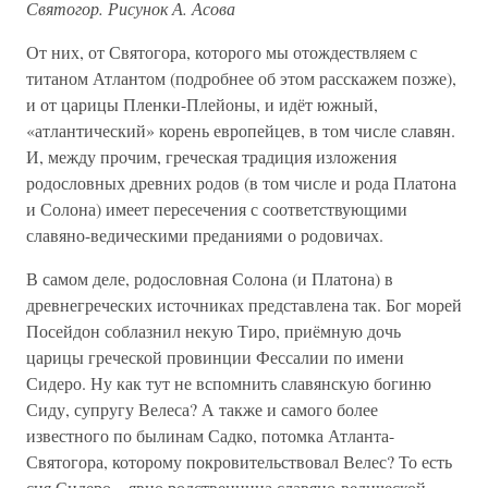
Святогор. Рисунок А. Асова
От них, от Святогора, которого мы отождествляем с
титаном Атлантом (подробнее об этом расскажем позже),
и от царицы Пленки-Плейоны, и идёт южный,
«атлантический» корень европейцев, в том числе славян.
И, между прочим, греческая традиция изложения
родословных древних родов (в том числе и рода Платона
и Солона) имеет пересечения с соответствующими
славяно-ведическими преданиями о родовичах.
В самом деле, родословная Солона (и Платона) в
древнегреческих источниках представлена так. Бог морей
Посейдон соблазнил некую Тиро, приёмную дочь
царицы греческой провинции Фессалии по имени
Сидеро. Ну как тут не вспомнить славянскую богиню
Сиду, супругу Велеса? А также и самого более
известного по былинам Садко, потомка Атланта-
Святогора, которому покровительствовал Велес? То есть
сия Сидеро – явно родственница славяно-ведической