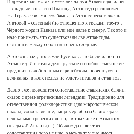
В древних мифах мы имеем два адреса Атлантиды: один
– западный; согласно Платону, Атлантида расположена
«за Геркулесовыми столбами», в Атлантическом океане.
А второй – северный (по отношению к грекам), где-то у
Чёрного моря и Кавказа или ещё далее к северу. Так это и
надо понимать, что существовали две Атлантиды,
связанные между собой или очень сходные.
А это означает, что земли Руси когда-то были одной из
Атлантид. И в самом деле, русские и вообще славянские
предания, подобно иным европейским, повествуют о
великанах, в коих нельзя не узнать титанов и атлантов.
Давно уже проводится сопоставление славянских былин,
сказок с древнегреческими легендами. Традиционно для
отечественной фольклористики (для мифологической
школы) сопоставление, например, образа Святогора с
великанами греческих легенд, в том числе с Атлантом
(владыкой Атлантиды). Обычно дальше этого
сопоставления дело не шло, а между тем оно имеет