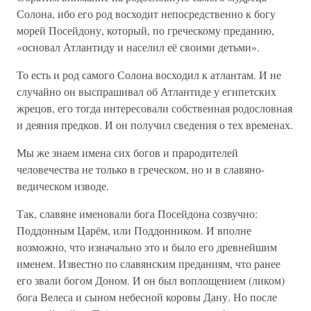
Солона, ибо его род восходит непосредственно к богу
морей Посейдону, который, по греческому преданию,
«основал Атлантиду и населил её своими детьми».
То есть и род самого Солона восходил к атлантам. И не
случайно он выспрашивал об Атлантиде у египетских
жрецов, его тогда интересовали собственная родословная
и деяния предков. И он получил сведения о тех временах.
Мы же знаем имена сих богов и прародителей
человечества не только в греческом, но и в славяно-
ведическом изводе.
Так, славяне именовали бога Посейдона созвучно:
Поддонным Царём, или Поддонником. И вполне
возможно, что изначально это и было его древнейшим
именем. Известно по славянским преданиям, что ранее
его звали богом Доном. И он был воплощением (ликом)
бога Велеса и сыном небесной коровы Дану. Но после