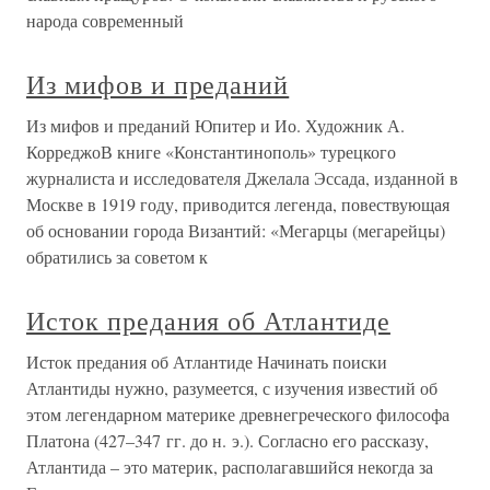
народа современный
Из мифов и преданий
Из мифов и преданий Юпитер и Ио. Художник А.
КорреджоВ книге «Константинополь» турецкого
журналиста и исследователя Джелала Эссада, изданной в
Москве в 1919 году, приводится легенда, повествующая
об основании города Византий: «Мегарцы (мегарейцы)
обратились за советом к
Исток предания об Атлантиде
Исток предания об Атлантиде Начинать поиски
Атлантиды нужно, разумеется, с изучения известий об
этом легендарном материке древнегреческого философа
Платона (427–347 гг. до н. э.). Согласно его рассказу,
Атлантида – это материк, располагавшийся некогда за