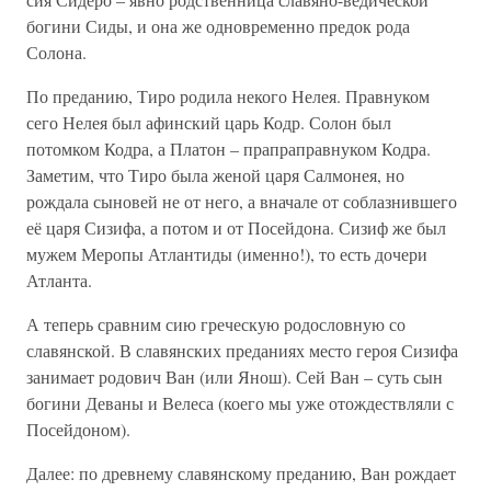
богини Сиды, и она же одновременно предок рода
Солона.
По преданию, Тиро родила некого Нелея. Правнуком
сего Нелея был афинский царь Кодр. Солон был
потомком Кодра, а Платон – прапраправнуком Кодра.
Заметим, что Тиро была женой царя Салмонея, но
рождала сыновей не от него, а вначале от соблазнившего
её царя Сизифа, а потом и от Посейдона. Сизиф же был
мужем Меропы Атлантиды (именно!), то есть дочери
Атланта.
А теперь сравним сию греческую родословную со
славянской. В славянских преданиях место героя Сизифа
занимает родович Ван (или Янош). Сей Ван – суть сын
богини Деваны и Велеса (коего мы уже отождествляли с
Посейдоном).
Далее: по древнему славянскому преданию, Ван рождает