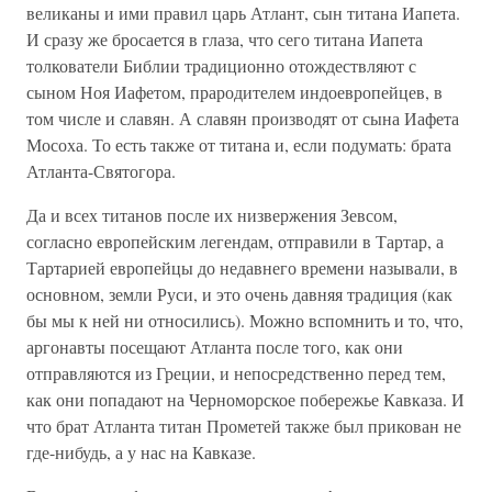
великаны и ими правил царь Атлант, сын титана Иапета.
И сразу же бросается в глаза, что сего титана Иапета
толкователи Библии традиционно отождествляют с
сыном Ноя Иафетом, прародителем индоевропейцев, в
том числе и славян. А славян производят от сына Иафета
Мосоха. То есть также от титана и, если подумать: брата
Атланта-Святогора.
Да и всех титанов после их низвержения Зевсом,
согласно европейским легендам, отправили в Тартар, а
Тартарией европейцы до недавнего времени называли, в
основном, земли Руси, и это очень давняя традиция (как
бы мы к ней ни относились). Можно вспомнить и то, что,
аргонавты посещают Атланта после того, как они
отправляются из Греции, и непосредственно перед тем,
как они попадают на Черноморское побережье Кавказа. И
что брат Атланта титан Прометей также был прикован не
где-нибудь, а у нас на Кавказе.