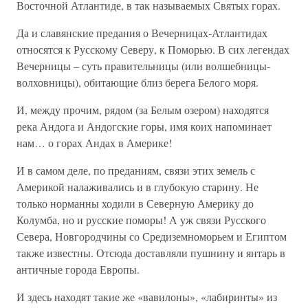
Восточной Атлантиде, в так называемых Святых горах.
Да и славянские предания о Вечерницах-Атлантидах
относятся к Русскому Северу, к Поморью. В сих легендах
Вечерницы – суть правительницы (или волшебницы-
волховницы), обитающие близ берега Белого моря.
И, между прочим, рядом (за Белым озером) находятся
река Андога и Андогские горы, имя коих напоминает
нам… о горах Андах в Америке!
И в самом деле, по преданиям, связи этих земель с
Америкой налаживались и в глубокую старину. Не
только норманны ходили в Северную Америку до
Колумба, но и русские поморы! А уж связи Русского
Севера, Новгородчины со Средиземноморьем и Египтом
также известны. Отсюда доставляли пушнину и янтарь в
античные города Европы.
И здесь находят такие же «вавилоны», «лабиринты» из