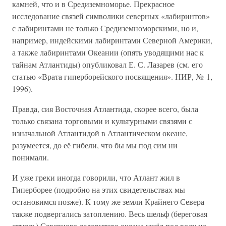
камней, что и в Средиземноморье. Прекрасное
исследование связей символики северных «лабиринтов»
с лабиринтами не только Средиземноморскими, но и,
например, индейскими лабиринтами Северной Америки,
а также лабиринтами Океании (опять уводящими нас к
тайнам Атлантиды) опубликовал Е. С. Лазарев (см. его
статью «Врата гиперборейского посвящения». НИР, № 1,
1996).
Правда, сия Восточная Атлантида, скорее всего, была
только связана торговыми и культурными связями с
изначальной Атлантидой в Атлантическом океане,
разумеется, до её гибели, что бы мы под сим ни
понимали.
И уже греки иногда говорили, что Атлант жил в
Гиперборее (подробно на этих свидетельствах мы
остановимся позже). К тому же земли Крайнего Севера
также подвергались затоплению. Весь шельф (береговая
отмель) Северного ледовитого океана ушёл под воду на