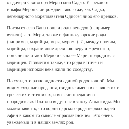
от дочери Святогора Мери сына Садко. У греков от
нимфы Меропы он рождает такого же, как Садко,
легендарного мореплавателя Одиссея либо его предков.
Потом от сего Вана пошли роды венедов (например,
вятичи), а от Мери, также и финно-угорские роды
(например, марийцы, меря, мурома). И, между прочим,
марийцы, сохранившие древнюю веру и жречество,
поныне почитают Мерю и сына её Мари, прародителя
марийцев. И заметим также, что роды вятичей и
марийцев испокон века жили по-соседству.
По сути, это разновидности единой родословной. Мы
видим сходные предания, сходные имена в славянских и
греческих источниках, и все сии предания о
прародителях Платона ведут нас в эпоху Атлантиды. Мы
можем заявить, что корни царского рода первых царей
Афин в каком-то смысле «праславянские». Это очень
уважаемый и в наших землях род.