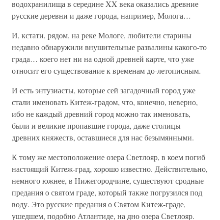
водохранилища в середине XX века оказались древние
русские деревни и даже города, например, Молога…
И, кстати, рядом, на реке Мологе, любители старины
недавно обнаружили внушительные развалины какого-то
града… коего нет ни на одной древней карте, что уже
относит его существование к временам до-летописным.
И есть энтузиасты, которые сей загадочный город уже
стали именовать Китеж-градом, что, конечно, неверно,
ибо не каждый древний город можно так именовать,
были и великие пропавшие города, даже столицы
древних княжеств, оставшиеся для нас безымянными.
К тому же местоположение озера Светлояр, в коем погиб
настоящий Китеж-град, хорошо известно. Действительно,
немного южнее, в Нижегородчине, существуют сродные
предания о святом граде, который также погрузился под
воду. Это русские предания о Святом Китеж-граде,
ушедшем, подобно Атлантиде, на дно озера Светлояр.