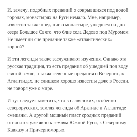
И, замечу, подобных преданий о сокрывшихся под водой
городах, монастырях на Руси немало. Мне, например,
известно также предание о монастыре, ушедшем на дно
озера Большое Свято, что близ села Дедово под Муромом.
Не имеет ли сие предание также «атлантических»
корней?
И эти легенды также заслуживают изучения. Однако эта
русская традиция, то есть предания об ушедшей под воду
святой земле, а также северные предания о Вечерницах-
Атлантидах, не слишком хорошо известны даже в России,
не говоря уже о мире.
И тут следует заметить, что в славянских, особенно
северорусских, землях легенды об Арктиде и Атлантиде
смешаны. А другой мощный пласт сродных преданий
относится уже явно к землям Южной Руси, к Северному
Кавказу и Причерноморью.