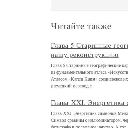
Читайте также
Глава 5 Старинные гео
нашу реконструкцию
Глава 5 Старинные географические ка
из фундаментального атласа «Искусст
Атласом «Karten Kunst» средневековых
(немецкий перевод с
Глава XXI. Энергетика
Глава XXI. Энергетика символов Межд
Символ сравним с иллюминатором, чере
батискафа в подводное царство. А тот