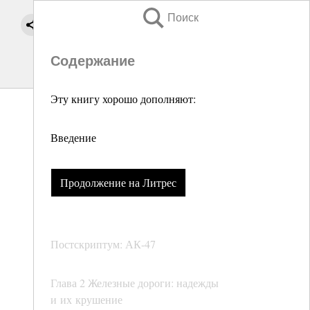
Поиск
Содержание
Эту книгу хорошо дополняют:
Введение
Продолжение на Литрес
Постскриптум: АК-47
Глава 2 Железные дороги: надежды
и их крушение