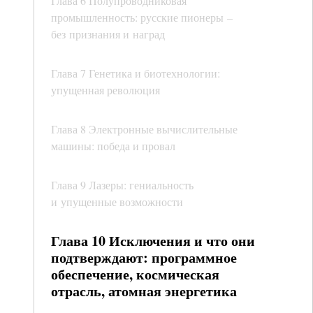
Глава 6 Полупроводниковая
промышленность: русские пионеры –
без признания и наград
Глава 7 Генетика и биотехнологии:
упущенная революция
Глава 8 Электронные вычислительные
машины: победа и провал
Глава 9 Лазеры: гениальность
и упущенные возможности
Глава 10 Исключения и что они
подтверждают: программное
обеспечение, космическая
отрасль, атомная энергетика