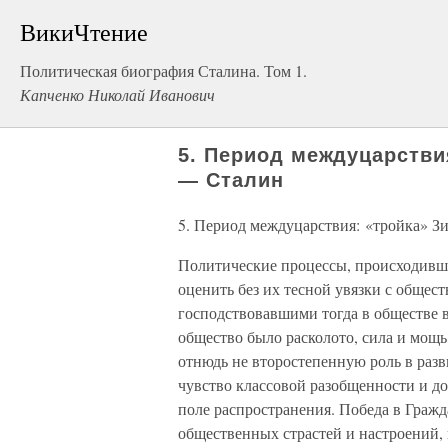
ВикиЧтение
Политическая биография Сталина. Том 1.
Капченко Николай Иванович
5. Период междуцарстви
— Сталин
5. Период междуцарствия: «тройка» 
Политические процессы, происходившие
оценить без их тесной увязки с обще
господствовавшими тогда в обществе в
общество было расколото, сила и мощ
отнюдь не второстепенную роль в раз
чувство классовой разобщенности и д
поле распространения. Победа в Гражд
общественных страстей и настроений, 