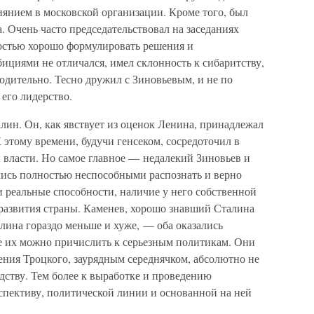
иянием в московской организации. Кроме того, был
. Очень часто председательствовал на заседаниях
остью хорошо формулировать решения и
циями не отличался, имел склонность к сибаритству,
ходительно. Тесно дружил с Зиновьевым, и не по
его лидерство.
лин. Он, как явствует из оценок Ленина, принадлежал
этому времени, будучи генсеком, сосредоточил в
 власти. Но самое главное — недалекий Зиновьев и
ись полностью неспособными распознать и верно
 реальные способности, наличие у него собственной
развития страны. Каменев, хорошо знавший Сталина
лина гораздо меньше и хуже, — оба оказались
е их можно причислить к серьезным политикам. Они
ения Троцкого, заурядным середнячком, абсолютно не
дству. Тем более к выработке и проведению
спективу, политической линии и основанной на ней