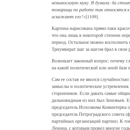
невыносимую муку. Я думала: да стоит
товарищи по работе так относятся к 
искажают его?»
[1109].
Картина нарисована прямо-таки красоч
что она лишь в некоторой степени пе
период. Остальное можно восполнить п
Триумвират шаг за шагом брал в свои 
Возникает законный вопрос: почему с
на какой политической или иной базе 
Сам ее состав не явился случайностью
замыслы и политические устремления.
сторонников. Если давать самые общи
дальновидным из них был Зиновьев. 
председатель Исполкома Коминтерна (
председатель Петроградского совета (
партийных организаций партии). К то
Ленина, с которым провел многие годы