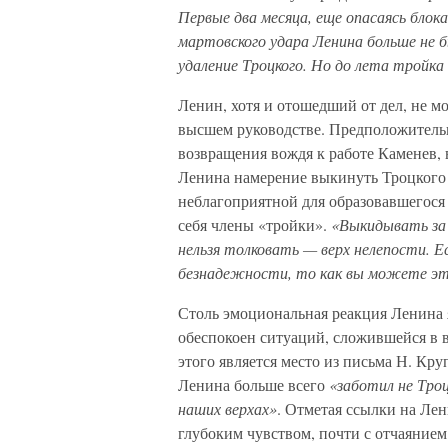
Первые два месяца, еще опасаясь блок
мартовского удара Ленина больше не б
удаление Троцкого. Но до лета тройка
Ленин, хотя и отошедший от дел, не мо
высшем руководстве. Предположительн
возвращения вождя к работе Каменев,
Ленина намерение выкинуть Троцкого 
неблагоприятной для образовавшегося
себя члены «тройки».
«Выкидывать за 
нельзя толковать — верх нелепости. Е
безнадежности, то как вы можете это
Столь эмоциональная реакция Ленина я
обеспокоен ситуаций, сложившейся в 
этого является место из письма Н. Круп
Ленина больше всего
«заботил не Троц
наших верхах»
. Отметая ссылки на Лен
глубоким чувством, почти с отчаянием