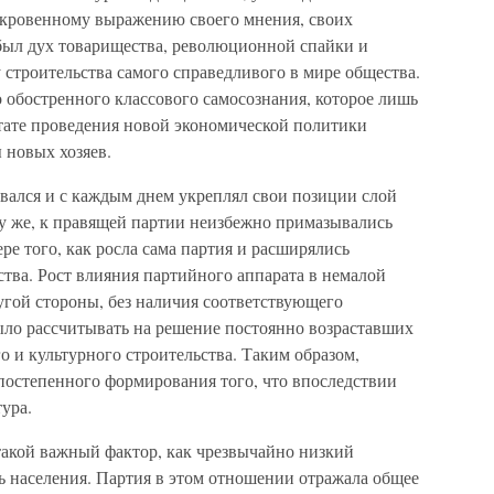
ткровенному выражению своего мнения, своих
был дух товарищества, революционной спайки и
 строительства самого справедливого в мире общества.
 обостренного классового самосознания, которое лишь
льтате проведения новой экономической политики
 новых хозяев.
вался и с каждым днем укреплял свои позиции слой
у же, к правящей партии неизбежно примазывались
ре того, как росла сама партия и расширялись
тва. Рост влияния партийного аппарата в немалой
ругой стороны, без наличия соответствующего
ло рассчитывать на решение постоянно возраставших
о и культурного строительства. Таким образом,
постепенного формирования того, что впоследствии
ура.
такой важный фактор, как чрезвычайно низкий
ь населения. Партия в этом отношении отражала общее