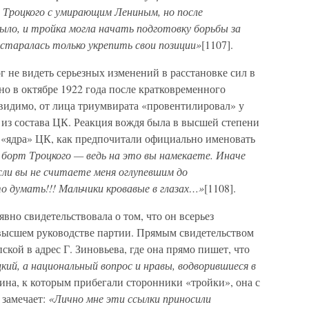
а Троцкого с умирающим Лениным, но после
ыло, и тройка могла начать подготовку борьбы за
 старалась только укрепить свои позиции»
[1107].
г не видеть серьезных изменений в расстановке сил в
о в октябре 1922 года после кратковременного
 видимо, от лица триумвирата «провентилировал» у
из состава ЦК. Реакция вождя была в высшей степени
 «ядра» ЦК, как предпочитали официально именовать
борт Троцкого — ведь на это вы намекаете. Иначе
сли вы не считаете меня оглупевшим до
 думать!!! Мальчики кровавые в глазах…»
[1108].
вно свидетельствовала о том, что он всерьез
высшем руководстве партии. Прямым свидетельством
ской в адрес Г. Зиновьева, где она прямо пишет, что
кий, а национальный вопрос и нравы, водворившиеся в
ина, к которым прибегали сторонники «тройки», она с
 замечает:
«Лично мне эти ссылки приносили