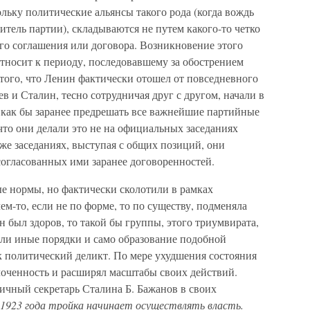
льку политические альянсы такого рода (когда вождь
тель партии), складываются не путем какого-то четко
о соглашения или договора. Возникновение этого
тносит к периоду, последовавшему за обострением
а того, что Ленин фактически отошел от повседневного
в и Сталин, тесно сотрудничая друг с другом, начали в
 как бы заранее предрешать все важнейшие партийные
 что они делали это не на официальных заседаниях
 же заседаниях, выступая с общих позиций, они
согласованных ими заранее договоренностей.
 нормы, но фактически сколотили в рамках
м-то, если не по форме, то по существу, подменяла
 был здоров, то такой бы группы, этого триумвирата,
али иные порядки и само образование подобной
к политический деликт. По мере ухудшения состояния
оченность и расширял масштабы своих действий.
ичный секретарь Сталина Б. Бажанов в своих
 1923 года тройка начинает осуществлять власть.