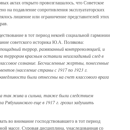
вых актах открыто провозглашалось, что Советское
ено на подавление сопротивления эксплуататорских
плялось лишение или ограничение представителей этих
рав.
ествование в тот период некоей социальной гармонии
ание советского историка Ю.А. Полякова:
пощадный террор, развязанный контрреволюцией, и
ра террором красным оставили неизгладимый след в
лассовое сознание. Бесчисленные жертвы, понесенные
вентов (население страны с 1917 по 1923 г.
праведливости были отнесены на счет классового врага
ла так жива и сильна, также были следствием
а Рябушинского еще в 1917 г. грозил задушить
ать во внимание господствовавшего в тот период
ной массе. Суровая дисциплина, унаследованная со