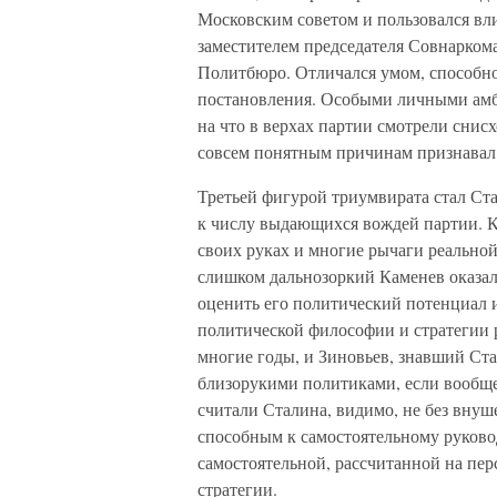
Московским советом и пользовался вл
заместителем председателя Совнаркома
Политбюро. Отличался умом, способн
постановления. Особыми личными амби
на что в верхах партии смотрели снис
совсем понятным причинам признавал 
Третьей фигурой триумвирата стал Ста
к числу выдающихся вождей партии. К 
своих руках и многие рычаги реальной
слишком дальнозоркий Каменев оказал
оценить его политический потенциал и
политической философии и стратегии 
многие годы, и Зиновьев, знавший Ста
близорукими политиками, если вообщ
считали Сталина, видимо, не без внуш
способным к самостоятельному руково
самостоятельной, рассчитанной на пер
стратегии.