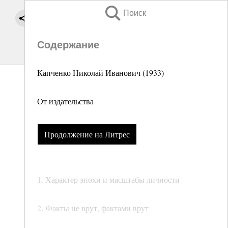
Поиск
Содержание
Капченко Николай Иванович (1933)
От издательства
Продолжение на Литрес
1. Характер эпохи и масштабы личности
2. Факты не врут, фактами врут