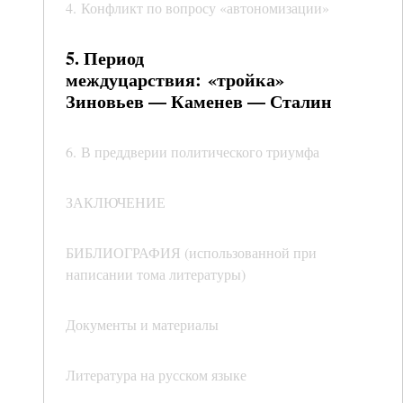
4. Конфликт по вопросу «автономизации»
5. Период
междуцарствия: «тройка»
Зиновьев — Каменев — Сталин
6. В преддверии политического триумфа
ЗАКЛЮЧЕНИЕ
БИБЛИОГРАФИЯ (использованной при
написании тома литературы)
Документы и материалы
Литература на русском языке