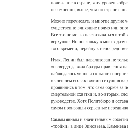
положение в стране, хотя уровень обр
несомненно, выше, чем по стране в це
Можно перечислять и многие другие че
существенно влиявшие прямо или опос
Все это не могло не сказываться в той
верхушке. Но поскольку в мою задачу 
того времени, перейду к непосредстве
Итак, Ленин был парализован не тольк
он твердо держал бразды правления па
наблюдалось явное и скрытое сопернич
нынешнем его состоянии ситуация кар
проявились в том, что сама борьба за 
смертельной схватки и, во-вторых, сл
руководстве. Хотя Политбюро и остав
самом произошли серьезные передвиж
Самым явным и значительным событие
«тройки» в лице Зиновьева, Каменева 