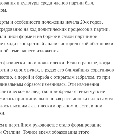
азования и культуры среди членов партии был,
лом.
рты и особенности положения начала 20-х годов,
редованно на ход политических процессов в партии.
 или иной форме и на борьбе в самой партийной
не входит конкретный анализ исторической обстановки
нной теме нашего изложения.
о физически, но и политически. Если и раньше, когда
ртии в своих руках, в рядах его ближайших соратников
ество, а порой и борьба с открытым забралом, то при
динальным образом изменилась. Эти изменения
политическое наследство приобрела оттенки чуть не
ожилась принципиально новая расстановка сил в самом
алось высшим фактическим органом власти, в нем
ки.
м в партийном руководстве стало формирование
и Сталина. Точное время образования этого