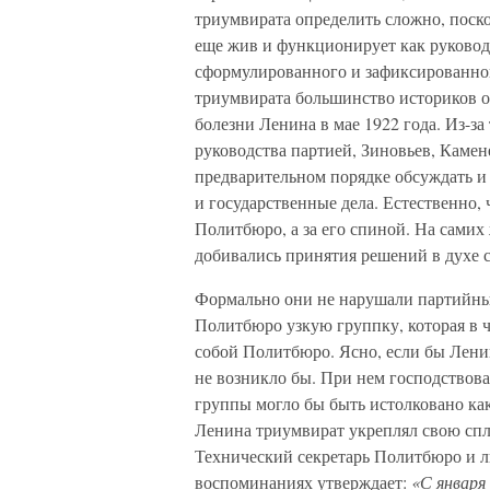
триумвирата определить сложно, поско
еще жив и функционирует как руководи
сформулированного и зафиксированног
триумвирата большинство историков о
болезни Ленина в мае 1922 года. Из-з
руководства партией, Зиновьев, Камене
предварительном порядке обсуждать и
и государственные дела. Естественно,
Политбюро, а за его спиной. На самих
добивались принятия решений в духе 
Формально они не нарушали партийные
Политбюро узкую группку, которая в че
собой Политбюро. Ясно, если бы Ленин
не возникло бы. При нем господствов
группы могло бы быть истолковано ка
Ленина триумвират укреплял свою спл
Технический секретарь Политбюро и л
воспоминаниях утверждает:
«С января