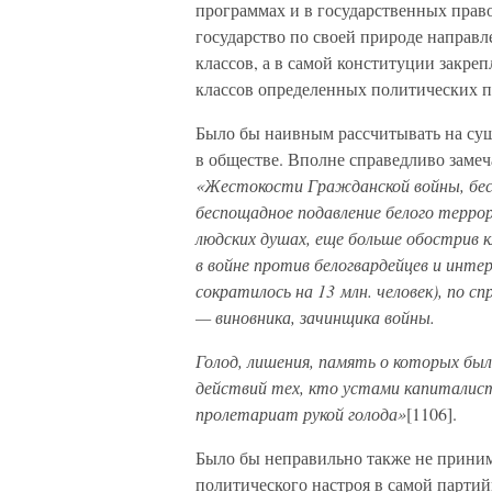
программах и в государственных право
государство по своей природе направл
классов, а в самой конституции закре
классов определенных политических п
Было бы наивным рассчитывать на сущ
в обществе. Вполне справедливо замеч
«Жестокости Гражданской войны, бес
беспощадное подавление белого терро
людских душах, еще больше обострив к
в войне против белогвардейцев и интер
сократилось на 13 млн. человек), по с
— виновника, зачинщика войны.
Голод, лишения, память о которых бы
действий тех, кто устами капиталист
пролетариат рукой голода»
[1106].
Было бы неправильно также не приним
политического настроя в самой партий