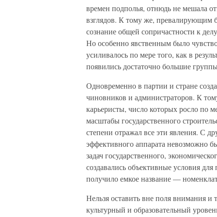
времен подполья, отнюдь не мешала о
взглядов. К тому же, превалирующим 
сознание общей сопричастности к делу
Но особенно явственным было чувство
усиливалось по мере того, как в резу
появились достаточно большие группы
Одновременно в партии и стране созда
чиновников и администраторов. К том
карьеристы, число которых росло по ме
масштабы государственного строительс
степени отражал все эти явления. С д
эффективного аппарата невозможно бы
задач государственного, экономическог
создавались объективные условия для 
получило емкое название — номенклат
Нельзя оставить вне поля внимания и 
культурный и образовательный уровен