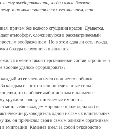
 ли ему выздоравливать, когда самые близкие
нему, так мало считаются с его мнением, так
ная, причем без всякого сгущения красок. Думается,
редает атмосферу, сложившуюся в рассматриваемый
ростым воображением. Но в этом едва ли есть нужда.
руки бразды верховного правления.
ложился именно такой персональный состав «тройки» и
ее вообще удалось сформировать?
: каждый из ее членов имел свои честолюбивые
 За каждым из них стояли определенные силы
е оценки, то наиболее амбициозным и наименее
Ему кружили голову занимаемые им посты —
он мнил себя «вождем мирового пролетариата») и
фактический руководитель одной из самых влиятельных
му же, он причислял себя к самым близким соратникам
 в эмиграции. Каменев имел за собой руководство