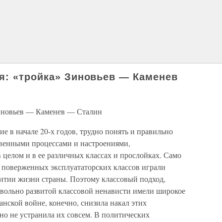
я: «тройка» Зиновьев — Каменев
Зиновьев — Каменев — Сталин
 в начале 20-х годов, трудно понять и правильно
ственными процессами и настроениями,
 целом и в ее различных классах и прослойках. Само
ь поверженных эксплуататорских классов играли
витии жизни страны. Поэтому классовый подход,
овольно развитой классовой ненависти имели широкое
анской войне, конечно, снизила накал этих
но не устранила их совсем. В политических