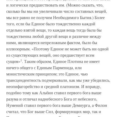
и логически предшествовать им. (Можно сказать, что,
сколько бы мы ни увеличивали число составных вещей,
мы все равно не получим Необходимого Бытия.) Более
того, если бы Единое было тождественно каждой
отдельно взятой вещи, то каждая вещь тогда была бы
тождественна любой другой вещи и различие между
ними, являющееся непреложным фактом, было бы
иллюзорным. «Поэтому Единое не может быть ни одной
из существующих вещей, оно предшествует всем
1
сущим»
. Таким образом, Единое Плотина не имеет
ничего общего с Единым Парменида, или
монистическим принципом; это Единое, чью
трансцендентность подчеркивали, как мы уже убедились,
неопифагорейство и средний платонизм. И вправду,
подобно тому как Альбин ставил первого бога выше
разума и отличал наднебесного Бога от небесного,
Нумений ставил первого бога выше Демиурга, а Филон
считал, что Бог выше Сил, формирующих мир, так и