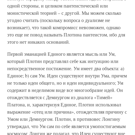
одной стороны, и целиком пантеистической или
монистической теорией – с другой. Мы можем сколько
угодно считать (поскольку вопроса о дуализме не
возникает), что такой компромисс невозможен, однако
это еще не повод называть Плотина пантеистом, ибо для
этого нет никаких оснований.
Первой эманацией Единого является мысль или Ум,
который Плотин представлял себе как интуицию или
непосредственное постижение. Ум имеет два объекта: а)
Единое; b) сам Ум. Идеи существуют внутри Ума, причем
не только идеи общего, но и идеи индивидуального; Ум
содержит в неделимом виде все многообразие идей. Он
отождествляется с Демиургом из диалога «Тимей»
Платона, и, характеризуя Единое, Плотин использовал
выражение «отец или причина», отождествляя причину с
Умом или Демиургом. Плотин, в противовес Лонгину
утверждал, что Ум сам по себе является умопостигаемым
космосом; Лонгин же полагал, что Идеи существуют вне