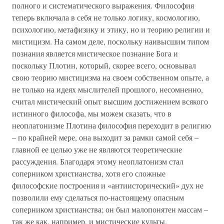
полного и систематического выражения. Философия
теперь включала в себя не только логику, космологию,
психологию, метафизику и этику, но и теорию религии и
мистицизм. На самом деле, поскольку наивысшим типом
познания является мистическое познание Бога и
поскольку Плотин, который, скорее всего, основывал
свою теорию мистицизма на своем собственном опыте, а
не только на идеях мыслителей прошлого, несомненно,
считал мистический опыт высшим достижением всякого
истинного философа, мы можем сказать, что в
неоплатонизме Плотина философия переходит в религию
– по крайней мере, она выходит за рамки самой себя –
главной ее целью уже не являются теоретические
рассуждения. Благодаря этому неоплатонизм стал
соперником христианства, хотя его сложные
философские построения и «антиисторический» дух не
позволили ему сделаться по-настоящему опасным
соперником христианства; он был малопонятен массам –
так же как, например, и мистические культы.