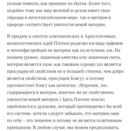
полная темнота, как принцип не-бытия. Более того,
подобно тому как мир явлений в целом имеет свои
образцы в интеллигибельном мире, так и материя в
природе соответствует умопостигаемой материи.
В придачу к синтезу платонических и Аристотелевых
космологических идей Плотин разделял взгляды орфиков
и неопифагорейцев на материю как на источник зла. На
низшем уровне, лишенная качества или лишенная света,
материя является злом, как таковым (однако зло является
присущим ей свойством не в большей степени, чем добро
является свойством, присущим Благу), и потому
противостоит Благу как антитезис. (Впрочем, зло,
содержащееся в материи, конечно же не свойственно
умопостигаемой материи.) Здесь Плотин опасно
приблизился к дуализму, который противоречил бы всей
его системе, хотя не следует забывать, что материя сама
по себе – это лишение и потому не является позитивным
принципом. В любом случае, мы можем предположить,