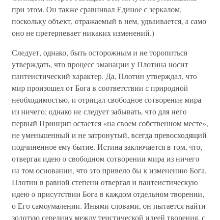
при этом. Он также сравнивал Единое с зеркалом,
поскольку объект, отражаемый в нем, удваивается, а само
оно не претерпевает никаких изменений.)
Следует, однако, быть осторожным и не торопиться
утверждать, что процесс эманации у Плотина носит
пантеистический характер. Да, Плотин утверждал, что
мир произошел от Бога в соответствии с природной
необходимостью, и отрицал свободное сотворение мира
из ничего; однако не следует забывать, что для него
первый Принцип остается «на своем собственном месте»,
не уменьшенный и не затронутый, всегда превосходящий
подчиненное ему бытие. Истина заключается в том, что,
отвергая идею о свободном сотворении мира из ничего
на том основании, что это привело бы к изменению Бога,
Плотин в равной степени отвергал и пантеистическую
идею о присутствии Бога в каждом отдельном творении,
о Его самоумалении. Иными словами, он пытается найти
золотую середину между теистической идеей творения, с