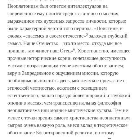
Неоплатонизм был ответом интеллектуалов на
современные ему поиски средств личного спасения,
выражением тех духовных запросов личности, которые
были характерной чертой того периода. «Поистине, в
5
словах «спасемся в своем отечестве»
заложен глубокий
смысл. Наше Отечество – это то место, откуда мы все
6
пришли, там живет наш Отец»
. Христианство, имеющее
прочные исторические корни, сочетающее доступность
массам с возрастающим теоретическим обоснованием;
веру в Запредельное с ощущением миссии, которую
необходимо выполнить здесь; мистическое причастие с
этической честностью, аскетизм с освещением
естественного, нашло гораздо более широкий и глубокий
отклик в массах, чем трансцендентальная философия
неоплатонизма или модные мистические культы. Тем не
менее с точки зрения самого христианства неоплатонизм
сыграл очень важную роль, внеся вклад в теоретическое
обоснование Богооткровенной религии, и потому