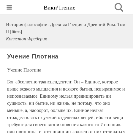
ВикиЧтение
История философии. Древняя Греция и Древний Рим. Том
II [litres]
Коплстон Фредерик
Учение Плотина
Учение Плотина
Бог абсолютно трансцендентен: Он – Единое, которое
выше всякого мышления и всякого бытия, невыразимое и
непознаваемое. Единому нельзя предицировать ни
сущность, ни бытие, ни жизнь, не потому, что оно
меньше, а, наоборот, больше их. Единое нельзя
отождествлять с суммой отдельных вещей, ибо эти вещи
требуют для своего возникновения какого-то Источника
или принципа, и этот принцип должен от них отличаться