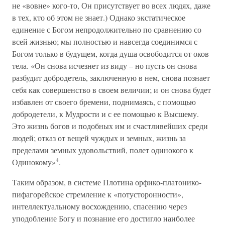
не «вовне» кого-то, Он присутствует во всех людях, даже
в тех, кто об этом не знает.) Однако экстатическое
единение с Богом непродолжительно по сравнению со
всей жизнью; мы полностью и навсегда соединимся с
Богом только в будущем, когда душа освободится от оков
тела. «Он снова исчезнет из виду – но пусть он снова
разбудит добродетель, заключенную в нем, снова познает
себя как совершенство в своем величии; и он снова будет
избавлен от своего бремени, поднимаясь, с помощью
добродетели, к Мудрости и с ее помощью к Высшему.
Это жизнь богов и подобных им и счастливейших среди
людей; отказ от вещей чуждых и земных, жизнь за
пределами земных удовольствий, полет одинокого к
4
Одинокому»
.
Таким образом, в системе Плотина орфико-платонико-
пифагорейское стремление к «потусторонности»,
интеллектуальному восхождению, спасению через
уподобление Богу и познание его достигло наиболее