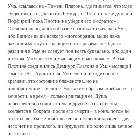
Ума, ссылаясь на «Тимея» Платона, где пишется, что идеи
существуют отдельно от Демиурга. (Точно так же думал и
Порфирий, пока Плотин не убедил его в обратном.)
Следовательно, многообразие возникает сначала в Уме,
ибо Единое выше всякого многообразия, выше даже
различия между познающим и познаваемым. Однако
различия в Уме не следует понимать буквально, ибо один
и тот же Ум является и мыслящим и мыслимым. В Уме
Плотина соединились Демиург Платона и Ум, мыслящий
самого себя, Аристотеля. Ум вечен и находится вне
времени, это состояние блаженства, но не
приобретенное, а вечное. Ум, таким образом, пребывает в
вечности, а время – только имитация ее. Душа
переселяется из одного тела в другое – сегодня она
вселяется в Сократа, после его смерти – в коня, потом во
что-то еще; Ум же знает все ее воплощения заранее – для
него нет ни прошлого, ни будущего, но одно лишь вечное
настоящее.