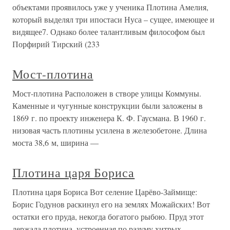
объектами проявилось уже у ученика Плотина Амелия,
который выделял три ипостаси Нуса – сущее, имеющее и
видящее7. Однако более талантливым философом был
Порфирий Тирский (233
Мост-плотина
Мост-плотина Расположен в створе улицы Коммуны.
Каменные и чугунные конструкции были заложены в
1869 г. по проекту инженера К. Ф. Гаусмана. В 1960 г.
низовая часть плотины усилена в железобетоне. Длина
моста 38,6 м, ширина —
Плотина царя Бориса
Плотина царя Бориса Вот селение Царёво-Займище:
Борис Годунов раскинул его на землях Можайских! Вот
остатки его пруда, некогда богатого рыбою. Пруд этот
держала плотина, устроенная по разуму хитрых