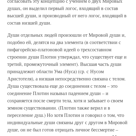
согласовать эту концепцию с учением о двух Мировых
душах, он выделил первый логос, входящий в состав
высшей души, и производный от него логос, входящий в
состав низшей души.
Души отдельных людей произошли от Мировой души и,
подобно ей, делятся на два элемента (в соответствии с
пифагорейско-платоновой идеей о трехсоставном
строении души Плотин утверждал, что существует еще и
третий, промежуточный элемент). Высшая часть души
принадлежит области Ума (Нуса) (ср. с Нусом
Аристотеля), а низшая непосредственно связана с телом.
Душа существовала еще до соединения с телом – это
соединение Плотин называл падением души – и
сохраняется после смерти тела, хотя и забывает о своем
земном существовании. (Плотин также верил и в
переселение душ.) Но хотя Плотин и говорил о том, что
индивидуальные души связаны друг с другом в Мировой
душе, он не был готов отрицать личное бессмертие –