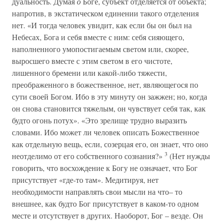
дуальность. Думая
о
Боге, субъект отделяется от объекта;
напротив, в экстатическом единении такого отделения
нет. «И тогда человек увидит, как если бы он был на
Небесах, Бога и себя вместе с ним: себя сияющего,
наполненного умопостигаемым светом или, скорее,
выросшего вместе с этим светом в его чистоте,
лишенного бремени или какой-либо тяжести,
преображенного в божественное, нет, являющегося по
сути своей Богом. Ибо в эту минуту он зажжен; но, когда
он снова становится тяжелым, он чувствует себя так, как
будто огонь потух». «Это зрелище трудно выразить
словами. Ибо может ли человек описать Божественное
как отдельную вещь, если, созерцая его, он знает, что оно
3
неотделимо от его собственного сознания?»
(Нет нужды
говорить, что восхождение к Богу не означает, что Бог
присутствует «где-то там». Медитируя, нет
необходимости направлять свои мысли на что– то
внешнее, как будто Бог присутствует в каком-то одном
месте и отсутствует в других. Наоборот, Бог – везде. Он