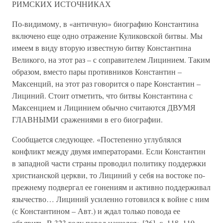
РИМСКИХ ИСТОЧНИКАХ
По-видимому, в «античную» биографию Константина
включено еще одно отражение Куликовской битвы. Мы
имеем в виду вторую известную битву Константина
Великого, на этот раз – с соправителем Лицинием. Таким
образом, вместо пары противников Константин –
Максенций, на этот раз говорится о паре Константин –
Лициний. Стоит отметить, что битвы Константина с
Максенцием и Лицинием обычно считаются ДВУМЯ
ГЛАВНЫМИ сражениями в его биографии.
Сообщается следующее. «Постепенно углублялся
конфликт между двумя императорами. Если Константин
в западной части страны проводил политику поддержки
христианской церкви, то Лициний у себя на востоке по-
прежнему подвергал ее гонениям и активно поддерживал
язычество… Лициний усиленно готовился к войне с ним
(с Константином – Авт.) и ждал только повода ее
объявить. В 323 году повод нашелся» [26], с. 118–119.