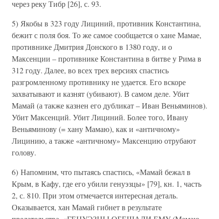
через реку Тибр [26], с. 93.
5) Якобы в 323 году Лициний, противник Константина,
бежит с поля боя. То же самое сообщается о хане Мамае,
противнике Дмитрия Донского в 1380 году, и о
Максенции – противнике Константина в битве у Рима в
312 году. Далее, во всех трех версиях спастись
разгромленному противнику не удается. Его вскоре
захватывают и казнят (убивают). В самом деле. Убит
Мамай (а также казнен его дубликат – Иван Веньяминов).
Убит Максенций. Убит Лициний. Более того, Ивану
Веньяминову (= хану Мамаю), как и «античному»
Лицинию, а также «античному» Максенцию отрубают
голову.
6) Напомним, что пытаясь спастись, «Мамай бежал в
Крым, в Кафу, где его убили генуэзцы» [79], кн. 1, часть
2, с. 810. При этом отмечается интересная деталь.
Оказывается, хан Мамай гибнет в результате
предательства. «ГЕНУЭЗЦЫ ОБЕЩАЛИ ЕМУ (Мамаю –