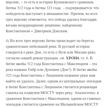
версиях, – то есть в истории Куликовского сражения,
битвы 312 года и битвы 323 года, – подчеркивается, что
победитель выступает в меньшинстве. Причем, во всех
трех версиях отмечается, что победа удалась благодаря
весьма неординарному решению, найденному
Константином = Дмитрием Донским.
4) Во всех трех версиях битва происходит на берегах
сравнительно небольшой реки. В русской истории
говорится о реке Дон, то есть о Яузе или Москве-реке,
ХРОН4
согласно нашей реконструкции, см.
, гл. 6. В
битве якобы 312 года Константина с Максенцием – эта
река названа Тибр или Дуновин (Дон?). В битве якобы
323 года Константина с Лицинием название реки нам
найти не удалось. Далее, одним из центральных эпизодов
в битве Константина с Лицинием считается решающая
схватка на плавучем МОСТУ через реку. Аналогично, в
сражении Константина с Максенцием, одним из главных
эпизодов считается сражение на Мильвийском МОСТУ