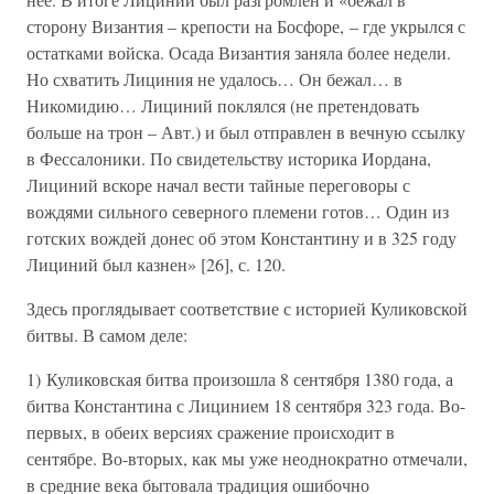
сторону Византия – крепости на Босфоре, – где укрылся с
остатками войска. Осада Византия заняла более недели.
Но схватить Лициния не удалось… Он бежал… в
Никомидию… Лициний поклялся (не претендовать
больше на трон – Авт.) и был отправлен в вечную ссылку
в Фессалоники. По свидетельству историка Иордана,
Лициний вскоре начал вести тайные переговоры с
вождями сильного северного племени готов… Один из
готских вождей донес об этом Константину и в 325 году
Лициний был казнен» [26], с. 120.
Здесь проглядывает соответствие с историей Куликовской
битвы. В самом деле:
1) Куликовская битва произошла 8 сентября 1380 года, а
битва Константина с Лицинием 18 сентября 323 года. Во-
первых, в обеих версиях сражение происходит в
сентябре. Во-вторых, как мы уже неоднократно отмечали,
в средние века бытовала традиция ошибочно