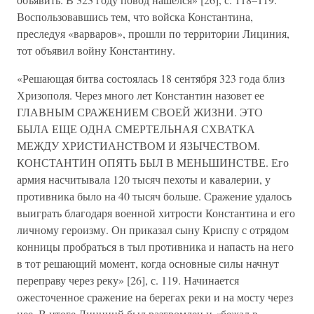
Воспользовавшись тем, что войска Константина,
преследуя «варваров», прошли по территории Лициния,
тот объявил войну Константину.
«Решающая битва состоялась 18 сентября 323 года близ
Хризополя. Через много лет Константин назовет ее
ГЛАВНЫМ СРАЖЕНИЕМ СВОЕЙ ЖИЗНИ. ЭТО
БЫЛА ЕЩЕ ОДНА СМЕРТЕЛЬНАЯ СХВАТКА
МЕЖДУ ХРИСТИАНСТВОМ И ЯЗЫЧЕСТВОМ.
КОНСТАНТИН ОПЯТЬ БЫЛ В МЕНЬШИНСТВЕ. Его
армия насчитывала 120 тысяч пехоты и кавалерии, у
противника было на 40 тысяч больше. Сражение удалось
выиграть благодаря военной хитрости Константина и его
личному героизму. Он приказал сыну Криспу с отрядом
конницы пробраться в тыл противника и напасть на него
в тот решающий момент, когда основные силы начнут
переправу через реку» [26], с. 119. Начинается
ожесточенное сражение на берегах реки и на мосту через
нее. В итоге Лициний был разгромлен и «бежал в