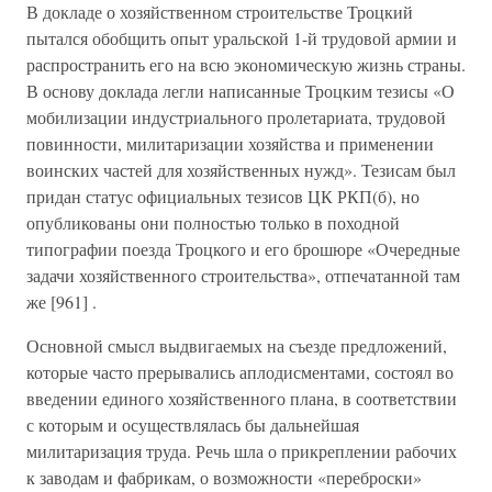
В докладе о хозяйственном строительстве Троцкий
пытался обобщить опыт уральской 1-й трудовой армии и
распространить его на всю экономическую жизнь страны.
В основу доклада легли написанные Троцким тезисы «О
мобилизации индустриального пролетариата, трудовой
повинности, милитаризации хозяйства и применении
воинских частей для хозяйственных нужд». Тезисам был
придан статус официальных тезисов ЦК РКП(б), но
опубликованы они полностью только в походной
типографии поезда Троцкого и его брошюре «Очередные
задачи хозяйственного строительства», отпечатанной там
же [961] .
Основной смысл выдвигаемых на съезде предложений,
которые часто прерывались аплодисментами, состоял во
введении единого хозяйственного плана, в соответствии
с которым и осуществлялась бы дальнейшая
милитаризация труда. Речь шла о прикреплении рабочих
к заводам и фабрикам, о возможности «переброски»