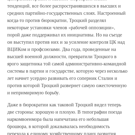
тенденций, все более распространявшихся в высших и
средних партийно-государственных слоях. Настроенный
когда-то против бюрократии, Троцкий разделял
некоторые установки членов «рабочей оппозиции»,
порой даже поддерживал их инициативы. Но на съезде
он выступил против них и за усиление контроля ЦК над
ВЦИКом и профсоюзами. Два года, проведенные на
высшей военной должности, превратили Троцкого в
ярого защитника той самой административно-командной
системы в партии и государстве, которую через несколько
лет начнет усердно развивать его соперник Сталин и
против которой Троцкий развернет самую ожесточенную
и непримиримую борьбу.
Даже в бюрократии как таковой Троцкий видел теперь
две стороны: хорошую и плохую. В типографии поезда
наркомвоенмора была напечатана его небольшая
брошюра, в которой доказывалась необходимость
перехода к единому хозяйственному плану развития