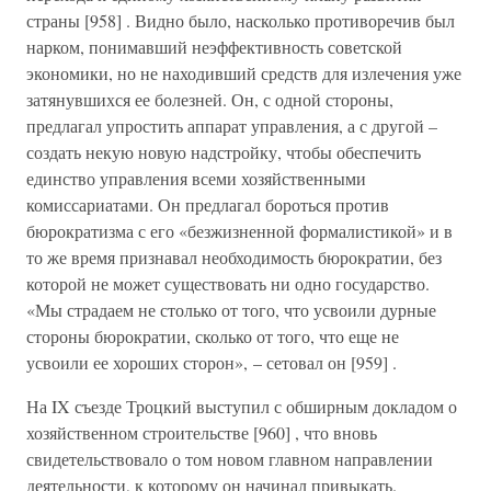
страны [958] . Видно было, насколько противоречив был
нарком, понимавший неэффективность советской
экономики, но не находивший средств для излечения уже
затянувшихся ее болезней. Он, с одной стороны,
предлагал упростить аппарат управления, а с другой –
создать некую новую надстройку, чтобы обеспечить
единство управления всеми хозяйственными
комиссариатами. Он предлагал бороться против
бюрократизма с его «безжизненной формалистикой» и в
то же время признавал необходимость бюрократии, без
которой не может существовать ни одно государство.
«Мы страдаем не столько от того, что усвоили дурные
стороны бюрократии, сколько от того, что еще не
усвоили ее хороших сторон», – сетовал он [959] .
На IX съезде Троцкий выступил с обширным докладом о
хозяйственном строительстве [960] , что вновь
свидетельствовало о том новом главном направлении
деятельности, к которому он начинал привыкать.