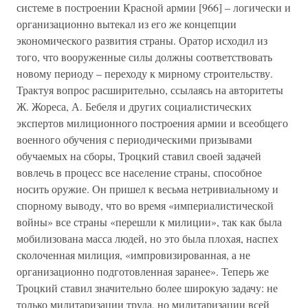
системе в построении Красной армии [966] – логически и
организационно вытекал из его же концепции
экономического развития страны. Оратор исходил из
того, что вооруженные силы должны соответствовать
новому периоду – переходу к мирному строительству.
Трактуя вопрос расширительно, ссылаясь на авторитеты
Ж. Жореса, А. Бебеля и других социалистических
экспертов милиционного построения армии и всеобщего
военного обучения с периодическими призывами
обучаемых на сборы, Троцкий ставил своей задачей
вовлечь в процесс все население страны, способное
носить оружие. Он пришел к весьма нетривиальному и
спорному выводу, что во время «империалистической
войны» все страны «перешли к милиции», так как была
мобилизована масса людей, но это была плохая, наспех
сколоченная милиция, «импровизированная, а не
организационно подготовленная заранее». Теперь же
Троцкий ставил значительно более широкую задачу: не
только милитаризации труда, но милитаризации всей