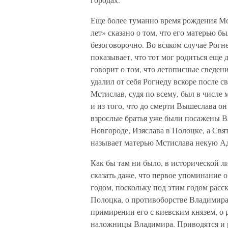
Еще более туманно время рождения Мс
лет» сказано о том, что его матерью б
безоговорочно. Во всяком случае Рогне
показывает, что тот мог родиться еще 
говорит о том, что летописные сведе
удалил от себя Рогнеду вскоре после 
Мстислав, судя по всему, был в числе
и из того, что до смерти Вышеслава он
взрослые братья уже были посажены В
Новгороде, Изяслава в Полоцке, а Свят
называет матерью Мстислава некую А
Как бы там ни было, в исторической л
сказать даже, что первое упоминание 
годом, поскольку под этим годом расск
Полоцка, о противоборстве Владимира
примирении его с киевским князем, о
наложницы Владимира. Приводятся и р