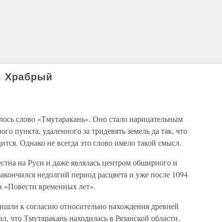
ч Храбрый
лось слово «Тмутаракань». Оно стало нарицательным
ого пункта, удаленного за тридевять земель да так, что
дится. Однако не всегда это слово имело такой смысл.
стна на Руси и даже являлась центром обширного и
закончился недолгий период расцвета и уже после 1094
 в «Повести временных лет».
пришли к согласию относительно нахождения древней
л, что Тмутаракань находилась в Рязанской области.