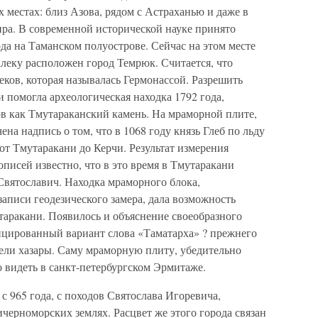
 местах: близ Азова, рядом с Астраханью и даже в
пра. В современной исторической науке принято
да на Таманском полуострове. Сейчас на этом месте
алеку расположен город Темрюк. Считается, что
еков, которая называлась Гермонассой. Разрешить
 помогла археологическая находка 1792 года,
ов как Тмутараканский камень. На мраморной плите,
ена надпись о том, что в 1068 году князь Глеб по льду
т Тмутаракани до Керчи. Результат измерения
описей известно, что в это время в Тмутаракани
Святославич. Находка мраморного блока,
записи геодезического замера, дала возможность
таракани. Появилось и объяснение своеобразного
фицированный вариант слова «Таматарха» ? прежнего
дели хазары. Саму мраморную плиту, убедительно
видеть в санкт-петербургском Эрмитаже.
с 965 года, с походов Святослава Игоревича,
черноморских землях. Расцвет же этого города связан