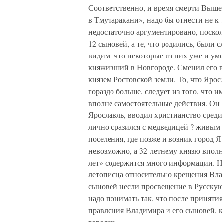
Соответственно, и время смерти Вышес
в Тмутаракани», надо бы отнести не к 
недостаточно аргументировано, поскол
12 сыновей, а те, что родились, были
видим, что некоторые из них уже и ум
княживший в Новгороде. Сменил его в
князем Ростовской земли. То, что Ярос
гораздо больше, следует из того, что 
вполне самостоятельные действия. Он 
Ярославль, вводил христианство сред
лично сразился с медведицей ? живым
поселения, где позже и возник город Я
невозможно, а 32-летнему князю вполн
лет» содержится много информации. Н
летописца относительно крещения Влад
сыновей несли просвещение в Русскую 
надо понимать так, что после приняти
правления Владимира и его сыновей, 
городах.