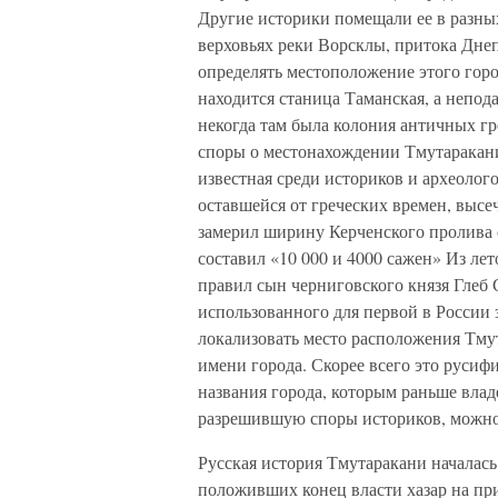
Другие историки помещали ее в разных
верховьях реки Ворсклы, притока Дне
определять местоположение этого горо
находится станица Таманская, а непод
некогда там была колония античных гр
споры о местонахождении Тмутаракани
известная среди историков и археолог
оставшейся от греческих времен, высеч
замерил ширину Керченского пролива о
составил «10 000 и 4000 сажен» Из лет
правил сын черниговского князя Глеб 
использованного для первой в России 
локализовать место расположения Тму
имени города. Скорее всего это руси
названия города, которым раньше вла
разрешившую споры историков, можно 
Русская история Тмутаракани началась 
положивших конец власти хазар на при