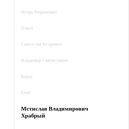
Игорь Рюрикович
Ольга
Святослав Игоревич
Владимир Святославич
Борис
Глеб
Мстислав Владимирович
Храбрый