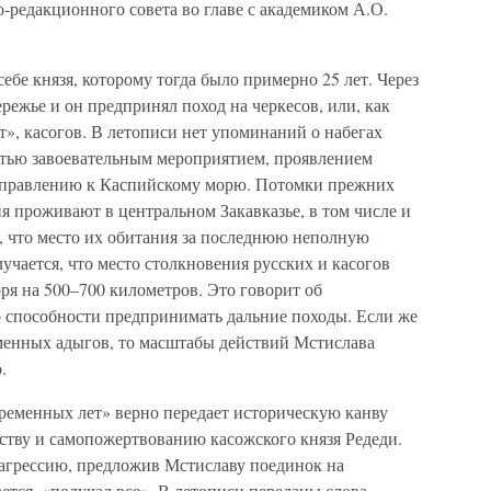
-редакционного совета во главе с академиком А.О.
себе князя, которому тогда было примерно 25 лет. Через
ережье и он предпринял поход на черкесов, или, как
», касогов. В летописи нет упоминаний о набегах
остью завоевательным мероприятием, проявлением
направлению к Каспийскому морю. Потомки прежних
ня проживают в центральном Закавказье, в том числе и
о, что место их обитания за последнюю неполную
лучается, что место столкновения русских и касогов
ря на 500–700 километров. Это говорит об
 способности предпринимать дальние походы. Если же
менных адыгов, то масштабы действий Мстислава
.
 временных лет» верно передает историческую канву
ству и самопожертвованию касожского князя Редеди.
агрессию, предложив Мстиславу поединок на
ается, «получал все». В летописи переданы слова