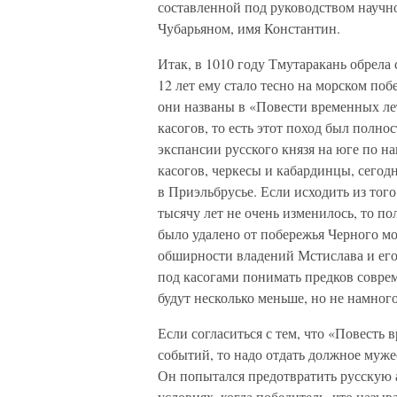
составленной под руководством научно
Чубарьяном, имя Константин.
Итак, в 1010 году Тмутаракань обрела 
12 лет ему стало тесно на морском поб
они названы в «Повести временных лет
касогов, то есть этот поход был полн
экспансии русского князя на юге по 
касогов, черкесы и кабардинцы, сегод
в Приэльбрусье. Если исходить из тог
тысячу лет не очень изменилось, то по
было удалено от побережья Черного мо
обширности владений Мстислава и его
под касогами понимать предков совре
будут несколько меньше, но не намного
Если согласиться с тем, что «Повесть
событий, то надо отдать должное муже
Он попытался предотвратить русскую 
условиях, когда победитель, что назыв