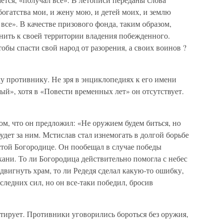
богатства мои, и жену мою, и детей моих, и землю
 все». В качестве призового фонда, таким образом,
нить к своей территории владения побежденного.
тобы спасти свой народ от разорения, а своих воинов ?
у противнику. Не зря в энциклопедиях к его имени
ый», хотя в «Повести временных лет» он отсутствует.
том, что он предложил: «Не оружием будем биться, но
будет за ним. Мстислав стал изнемогать в долгой борьбе
стой Богородице. Он пообещал в случае победы
кани. То ли Богородица действительно помогла с небес
двигнуть храм, то ли Редедя сделал какую-то ошибку,
оследних сил, но он все-таки победил, бросив
тирует. Противники уговорились бороться без оружия,