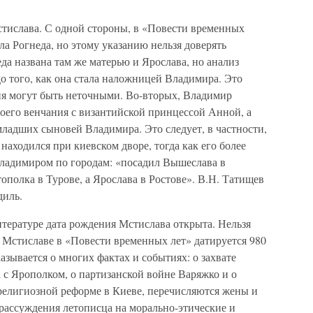
тислава. С одной стороны, в «Повести временных
ыла Рогнеда, но этому указанию нельзя доверять
да названа там же матерью и Ярослава, но анализ
до того, как она стала наложницей Владимира. Это
ния могут быть неточными. Во-вторых, Владимир
своего венчания с византийской принцессой Анной, а
 младших сыновей Владимира. Это следует, в частности,
 находился при киевском дворе, тогда как его более
ладимиром по городам: «посадил Вышеслава в
ополка в Турове, а Ярослава в Ростове». В.Н. Татищев
диль.
итературе дата рождения Мстислава открыта. Нельзя
о Мстиславе в «Повести временных лет» датируется 980
азывается о многих фактах и событиях: о захвате
 с Ярополком, о партизанской войне Варяжко и о
 религиозной реформе в Киеве, перечисляются жены и
ассуждения летописца на морально-этические и