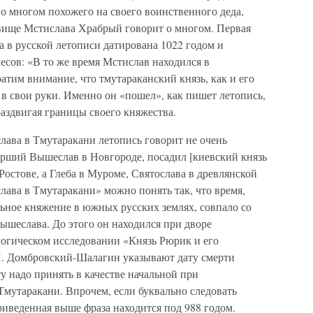
о многом похожего на своего воинственного деда,
звище Мстислава Храбрый говорит о многом. Первая
а в русской летописи датирована 1022 годом и
кесов: «В то же время Мстислав находился в
атим внимание, что тмутараканский князь, как и его
 в свои руки. Именно он «пошел», как пишет летопись,
раздвигая границы своего княжества.
лава в Тмутаракани летопись говорит не очень
арший Вышеслав в Новгороде, посадил [киевский князь
Ростове, а Глеба в Муроме, Святослава в древлянской
лава в Тмутаракани» можно понять так, что время,
ьное княжение в южных русских землях, совпало со
ышеслава. До этого он находился при дворе
логическом исследовании «Князь Рюрик и его
И. Домбровский-Шалагин указывают дату смерти
у надо принять в качестве начальной при
Тмутаракани. Впрочем, если буквально следовать
риведенная выше фраза находится под 988 годом.