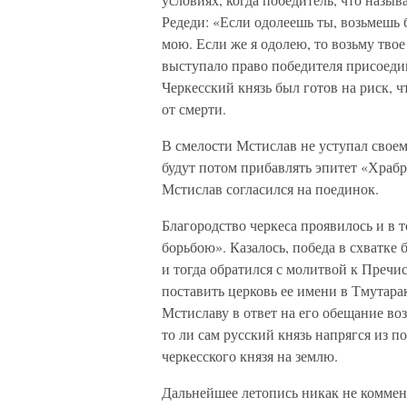
Редеди: «Если одолеешь ты, возьмешь 
мою. Если же я одолею, то возьму твое
выступало право победителя присоеди
Черкесский князь был готов на риск, ч
от смерти.
В смелости Мстислав не уступал своем
будут потом прибавлять эпитет «Храбр
Мстислав согласился на поединок.
Благородство черкеса проявилось и в 
борьбою». Казалось, победа в схватке 
и тогда обратился с молитвой к Пречи
поставить церковь ее имени в Тмутара
Мстиславу в ответ на его обещание воз
то ли сам русский князь напрягся из п
черкесского князя на землю.
Дальнейшее летопись никак не коммен