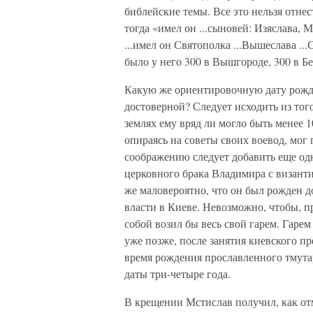
библейские темы. Все это нельзя отнест
тогда «имел он ...сыновей: Изяслава, 
...имел он Святополка ...Вышеслава ...
было у него 300 в Вышгороде, 300 в Бел
Какую же ориентировочную дату рожд
достоверной? Следует исходить из тог
землях ему вряд ли могло быть менее 1
опираясь на советы своих воевод, мог
соображению следует добавить еще од
церковного брака Владимира с византий
же маловероятно, что он был рожден до
власти в Киеве. Невозможно, чтобы, п
собой возил бы весь свой гарем. Гаре
уже позже, после занятия киевского пр
время рождения прославленного тмутар
даты три-четыре года.
В крещении Мстислав получил, как от