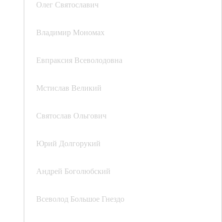
Олег Святославич
Владимир Мономах
Евпраксия Всеволодовна
Мстислав Великий
Святослав Ольгович
Юрий Долгорукий
Андрей Боголюбский
Всеволод Большое Гнездо