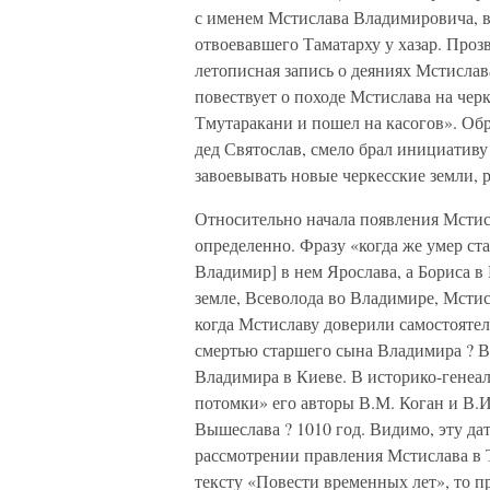
с именем Мстислава Владимировича, в
отвоевавшего Таматарху у хазар. Про
летописная запись о деяниях Мстислав
повествует о походе Мстислава на чер
Тмутаракани и пошел на касогов». Обр
дед Святослав, смело брал инициативу
завоевывать новые черкесские земли, 
Относительно начала появления Мстис
определенно. Фразу «когда же умер ст
Владимир] в нем Ярослава, а Бориса в 
земле, Всеволода во Владимире, Мстис
когда Мстиславу доверили самостоятел
смертью старшего сына Владимира ? В
Владимира в Киеве. В историко-генеа
потомки» его авторы В.М. Коган и В.
Вышеслава ? 1010 год. Видимо, эту дат
рассмотрении правления Мстислава в 
тексту «Повести временных лет», то п