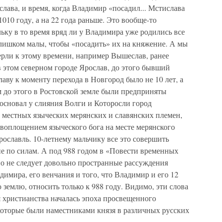
лава, и время, когда Владимир «посадил... Мстислава
1010 году, а на 22 года раньше. Это вообще-то
ьку в то время вряд ли у Владимира уже родились все
 слишком малы, чтобы «посадить» их на княжение. А мы
ерли к этому времени, например Вышеслав, ранее
 этом северном городе Ярослав, до этого бывший
лаву к моменту перехода в Новгород было не 10 лет, а
им до этого в Ростовской земле были предприняты
основал у слияния Волги и Которосли город
и местных языческих мерянских и славянских племен,
 воплощением языческого бога на месте мерянского
рославль. 10-летнему мальчику все это совершить
е по силам. А под 988 годом в «Повести временных
о не следует довольно пространные рассуждения
имира, его венчания и того, что Владимир и его 12
землю, относить только к 988 году. Видимо, эти слова
я христианства началась эпоха просвещенного
которые были наместниками князя в различных русских