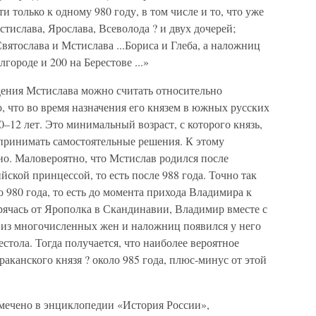
и только к одному 980 году, в том числе и то, что уже
Мстислава, Ярослава, Всеволода ? и двух дочерей;
Святослава и Мстислава ...Бориса и Глеба, а наложниц
городе и 200 на Берестове ...»
ения Мстислава можно считать относительно
о, что во время назначения его князем в южных русских
0–12 лет. Это минимальный возраст, с которого князь,
 принимать самостоятельные решения. К этому
но. Маловероятно, что Мстислав родился после
ской принцессой, то есть после 988 года. Точно так
 980 года, то есть до момента прихода Владимира к
рячась от Ярополка в Скандинавии, Владимир вместе с
м из многочисленных жен и наложниц появился у него
естола. Тогда получается, что наиболее вероятное
аканского князя ? около 985 года, плюс-минус от этой
мечено в энциклопедии «История России»,