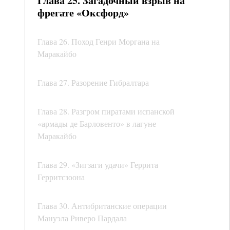
Глава 25. Загадочный взрыв на
фрегате «Оксфорд»
Глава 26. Поход Генри Моргана на
Маракайбо
Глава 27. Разорение Гибралтара
Глава 28. Разгром пиратами испанской
«армады де Барловенто» в лагуне
Маракайбо
Глава 29. «Зигзаги удачи» Геррита
Герритсзоона
Глава 30. Антибританские операции
Мануэла Риверо Пардала