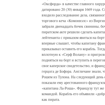
«Оксфорда» в качестве главного хиру
датировано 20 (30) января 1669 года. 
входило расследование дела, связанно
торгового кеча «Комонвэлс» из Вирги
забрали двенадцать бочек свинины, бо
пиратском акте решили сделать капита
лейтенанта с приказом явиться на бо
впервые слышит, чтобы капитану фран
приказывал оставить его корабль. Тогд
вплотную к «Серф Волану» и пригрози
подняться на борт и вступить в перег
свое каперское свидетельство, и фран
герцога де Бофора. Англичане знали, 
Рошем из Тулона. На следующий день 
показали ему арестованного французск
«капитана Ла-Роша». Французу тут же 
командой. Корабль его объявили «добр
как пирата.