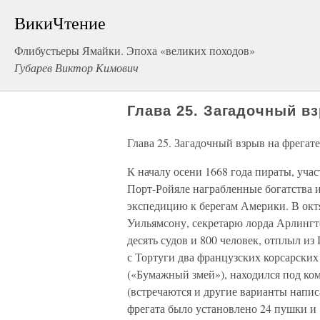
ВикиЧтение
Флибустьеры Ямайки. Эпоха «великих походов»
Губарев Виктор Кимович
Глава 25. Загадочный в
Глава 25. Загадочный взрыв на фрегат
К началу осени 1668 года пираты, уча
Порт-Ройяле награбленные богатства
экспедицию к берегам Америки. В ок
Уильямсону, секретарю лорда Арлингт
десять судов и 800 человек, отплыл из
с Тортуги два французских корсарских
(«Бумажный змей»), находился под к
(встречаются и другие варианты напис
фрегата было установлено 24 пушки и 