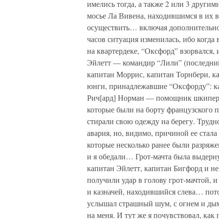
имелись тогда, а также 2 или 3 други
мосье Ла Вивена, находившимся в их в
осуществить… включая дополнительно 1
часов ситуация изменилась, ибо когда
на квартердеке, “Оксфорд” взорвался, 
Эйлетт — командир “Лили” (последний
капитан Моррис, капитан Торнбери, 
юнги, принадлежавшие “Оксфорду”: к
Рич[ард] Норман — помощник шкипера, 
которые были на борту французского пр
стирали свою одежду на берегу. Трудно
авария, но, видимо, причиной ее стала
которые несколько ранее были разряже
и я обедали… Грот-мачта была выдернут
капитан Эйлетт, капитан Бигфорд и не
получили удар в голову грот-мачтой, и
и казначей, находившийся слева… пото
услышал страшный шум, с огнем и дымо
на меня. И тут же я почувствовал, как 