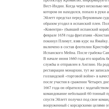
Вест-Индии. Когда через несколько ме
котором он находился, попало в руки а
Эйлетт предстал перед Верховным судо
образом угодил в испанский плен. По
«Ковентри» (бывший испанский корабл
феврале 1658 года фрегатами «Констан
покинул Плимут, взяв курс на Ямайку.
включено в состав флотилии Кристофе
Испанского Мейна. После грабежа Сан
В начале июня 1660 года его корабль 
службы и отправлен в Англию. На роди
реставрации монархии, тут же записалс
голландской «торговой войне» в качес
после участия в сражении Четырех дней
1667 года он обратился с ходатайством
командование небольшой 60-тонный пр
спустя Эйлетт получил под свое кома
вооруженный с корсарскими целями (е