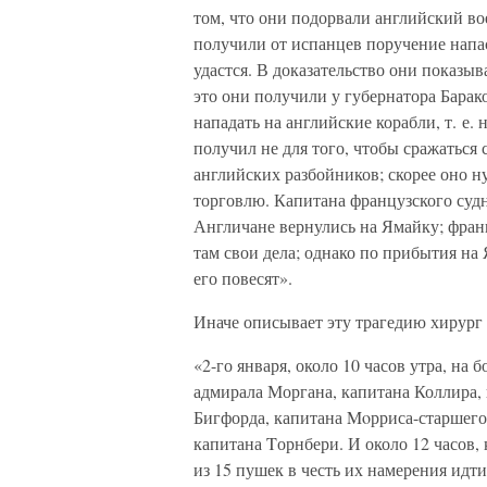
том, что они подорвали английский во
получили от испанцев поручение напас
удастся. В доказательство они показыв
это они получили у губернатора Барако
нападать на английские корабли, т. е
получил не для того, чтобы сражаться 
английских разбойников; скорее оно н
торговлю. Капитана французского судн
Англичане вернулись на Ямайку; франц
там свои дела; однако по прибытия на 
его повесят».
Иначе описывает эту трагедию хирург 
«2-го января, около 10 часов утра, на
адмирала Моргана, капитана Коллира, 
Бигфорда, капитана Moрриса-старшего
капитана Tорнбери. И около 12 часов, 
из 15 пушек в честь их намерения идти