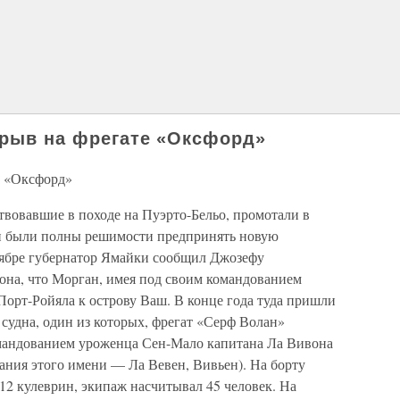
зрыв на фрегате «Оксфорд»
е «Оксфорд»
ствовавшие в походе на Пуэрто-Бельо, промотали в
 и были полны решимости предпринять новую
тябре губернатор Ямайки сообщил Джозефу
она, что Морган, имея под своим командованием
 Порт-Ройяла к острову Ваш. В конце года туда пришли
 судна, один из которых, фрегат «Серф Волан»
омандованием уроженца Сен-Мало капитана Ла Вивона
ания этого имени — Ла Вевен, Вивьен). На борту
12 кулеврин, экипаж насчитывал 45 человек. На