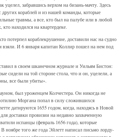
к уцелел, забравшись верхом на бизань-мачту. Здесь
 с других кораблей и из нашей команды, которые
ильные травмы, а все, кто был на палубе или в любой
, кто находился на квартердеке.
кто потерпел кораблекрушение, доставили нас на судно
м взяли. И 6 января капитан Коллир пошел на нем под
оставил в своем шканечном журнале и Уильям Бистон:
е сидели на той стороне стола, что и он, уцелели, а
оны, все были убиты».
уном, был уроженцем Колчестера. Он никогда не
флотилию Моргана попал в силу сложившихся
етте датируются 1655 годом, когда, находясь в Новой
 для доставки провизии на недавно захваченную
ватили испанцы (февраль 1656 года), которые
В ноябре того же года Эйлетт написал письмо лорду-
 о варварском обращении испанцев с англичанами в