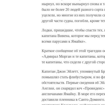
нырнул, но вскоре вынырнул снова и та
было не более 20 людей разного сорта
уцелели, но многие из них получили с
другой части судна, погибли, кроме тех
Лодки, пришедшие, чтобы спасти тех, 
капитана Вивена, которое мы перед те
всеми парусами к Ямайке».
Краткое сообщение об этой трагедии 
«Адмирал Морган и те капитаны, которы
те капитаны, что сидели с другой стор
Капитан Джон Эйлетт, упомянутый Бра
помышлял стать флибустьером, и во 
обстоятельств. Первые сведения об Эйл
Англии, он снарядил кеч «Провиденс»
англичанами Ямайку. В море его перех
доставили пленника в Санто-Доминго. 
протектору Кромвелю, информируя его