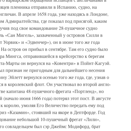
сяцев пленника отправили в Испанию, судно, на
нгличан. В апреле 1658 года, уже находясь в Лондоне,
м Адмиралтейства, где показал под присягой, каким
лучив под свое командование 28-пушечное судно
ь «Сан Мигель», захваченный у островов Силли в
т Уорвик» и «Эдвенчер»), он в июне того же года
 На остров он прибыл в сентябре. Там его судно было
ра Мингса, отправившейся в крейсерство к берегам
та-Марты он вернулся на «Ковентри» в Пойнт-Кагуэй.
был признан не пригодным для дальнейшего несения
ну Эйлетт вернулся осенью того же года, где, узнав о
я в королевский флот. Он участвовал во второй англо-
тве капитана 48-пушечного фрегата «Портленд», но
 (начало июня 1666 года) потерял этот пост. В августе
 к королю, умоляя Его Величество передать ему под
из «Казамин», стоявший на якоре в Дептфорде. Год
ндование небольшой 10-пушечный фрегат «Лили»,
го совладельцем был сэр Джеймс Модифорд, брат