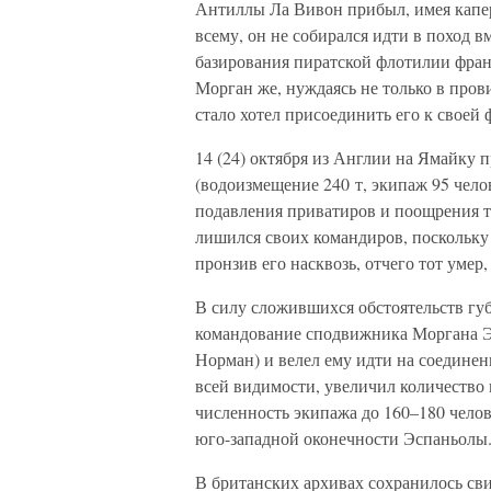
Антиллы Ла Вивон прибыл, имея каперс
всему, он не собирался идти в поход в
базирования пиратской флотилии фран
Морган же, нуждаясь не только в прови
стало хотел присоединить его к своей
14 (24) октября из Англии на Ямайку
(водоизмещение 240 т, экипаж 95 чело
подавления приватиров и поощрения т
лишился своих командиров, поскольку 
пронзив его насквозь, отчего тот умер,
В силу сложившихся обстоятельств г
командование сподвижника Моргана Э
Норман) и велел ему идти на соединен
всей видимости, увеличил количество п
численность экипажа до 160–180 челов
юго-западной оконечности Эспаньолы. 2
В британских архивах сохранилось сви