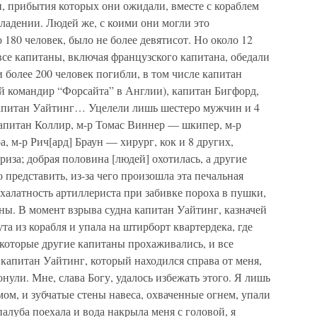
ми, прибытия которых они ожидали, вместе с кораблем
ладении. Людей же, с коими они могли это
80 человек, было не более девятисот. Но около 12
 все капитаны, включая французского капитана, обедали
и более 200 человек погибли, в том числе капитан
 командир “Форсайта” в Англии), капитан Бигфорд,
капитан Уайтинг… Уцелели лишь шестеро мужчин и 4
апитан Коллир, м-р Томас Виннер — шкипер, м-р
м-р Рич[ард] Браун — хирург, кок и 8 других,
иза; добрая половина [людей] охотилась, а другие
 представить, из-за чего произошла эта печальная
 халатность артиллериста при забивке пороха в пушки,
ны. В момент взрыва судна капитан Уайтинг, казначей
а из корабля и упала на штирборт квартердека, где
которые другие капитаны прохаживались, и все
 капитан Уайтинг, который находился справа от меня,
нули. Мне, слава Богу, удалось избежать этого. Я лишь
м, и зубчатые стены навеса, охваченные огнем, упали
палуба поехала и вода накрыла меня с головой, я