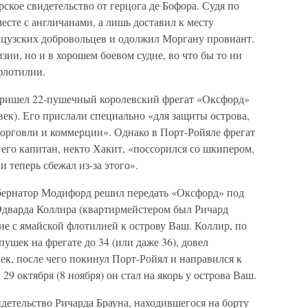
кое свидетельство от герцога де Бофора. Судя по
месте с англичанами, а лишь доставил к месту
цузских добровольцев и одолжил Моргану провиант.
зии, но и в хорошем боевом судне, во что бы то ни
 флотилии.
 пришел 22-пушечный королевский фрегат «Оксфорд»
век). Его прислали специально «для защиты острова,
орговли и коммерции». Однако в Порт-Ройяле фрегат
его капитан, некто Хакит, «поссорился со шкипером,
 и теперь сбежал из-за этого».
убернатор Модифорд решил передать «Оксфорд» под
дварда Коллира (квартирмейстером был Ричард
ие с ямайской флотилией к острову Ваш. Коллир, по
ушек на фрегате до 34 (или даже 36), довел
ек, после чего покинул Порт-Ройял и направился к
9 октября (8 ноября) он стал на якорь у острова Ваш.
детельство Ричарда Брауна, находившегося на борту