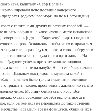
ского кеча, капитану «Серф Волана»
инкриминировали использование каперского
в пределах Средиземного моря (но не в Вест-Индии).
 совет с капитанами других пиратских кораблей, —
е пираты обсудили, в какое именно место испанского
Договорившись [идти на Картахену], пираты подняли
нечность острова Эспаньолы, чтобы затем отправиться
что суда сперва разойдутся, а потом снова соберутся в
оворятся окончательно, куда же им идти дальше. На
оля и будущие успехи; при этом многие подняли
я, а все остальные на палубе. Но весело было начало,
ршества. Шальным выстрелом из мушкета какой-то
рабль — а на нем было триста англичан и пленники
ого тридцать человек простились с жизнью, но те, кто
овольно легко. Моргану слегка свело ногу. Все
глийских судах пороховые погреба располагаются в
ше, если бы команда не перепилась до такой степени.
 несчастье, и свалили все на французов, обвинив их в