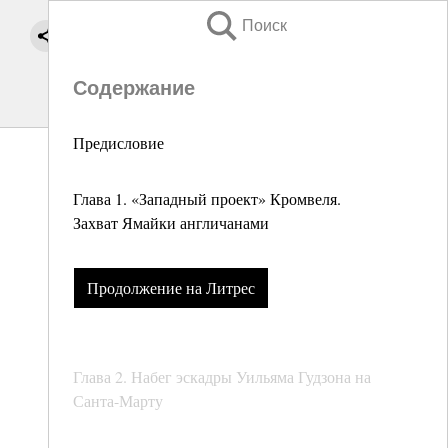
Поиск
Содержание
Предисловие
Глава 1. «Западный проект» Кромвеля.
Захват Ямайки англичанами
Продолжение на Литрес
Глава 2. Набег эскадры Уильяма Гудзона на
Санта-Марту