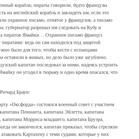
енный корабль; пираты говорили, будто французы
ть на английский корабль и завладеть им, если это
али охранное письмо, отнятое у французов, а письмо
а; губернатор разрешал им следовать на Кубу и
. на пиратов Ямайки… Охранное письмо француз
с пиратами: ведь он сам находился под защитой
ужно было для того, чтобы вести с испанцами
а оставили в живых, но дело было уже загублено.
узский капитан последовал за ними, надеясь устроить
Ямайку он угодил в тюрьму и одно время опасался, что
Ричард Браун:
 борту «Оксфорда» состоялся военный совет с участием
капитана Пеннанта, капитана Эйлетта, капитана
, капитана Морриса-младшего, капитана Бруэра,
когда он закончился, капитан приказал, чтобы стреляли
 атаковать Картахену с теми судами, которые у них