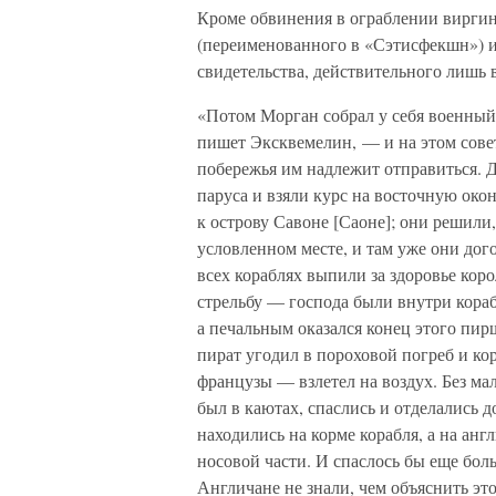
Кроме обвинения в ограблении виргин
(переименованного в «Сэтисфекшн») 
свидетельства, действительного лишь 
«Потом Морган собрал у себя военный
пишет Эксквемелин, — и на этом совет
побережья им надлежит отправиться. 
паруса и взяли курс на восточную око
к острову Савоне [Саоне]; они решили, 
условленном месте, и там уже они дог
всех кораблях выпили за здоровье кор
стрельбу — господа были внутри корабл
а печальным оказался конец этого пи
пират угодил в пороховой погреб и ко
французы — взлетел на воздух. Без мал
был в каютах, спаслись и отделались д
находились на корме корабля, а на ан
носовой части. И спаслось бы еще боль
Англичане не знали, чем объяснить это