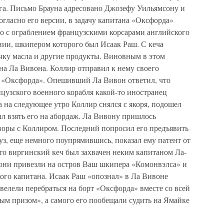
рга. Письмо Брауна адресовано Джозефу Уильямсону и
Согласно его версии, в задачу капитана «Оксфорда»
го с ограблением французскими корсарами английского
нии, шкипером которого был Исаак Раш. С кеча
чку масла и другие продукты. Виновным в этом
на Ла Вивона. Коллир отправил к нему своего
рт «Оксфорда». Опешивший Ла Вивон ответил, что
цузского военного корабля какой-то иностранец
а на следующее утро Коллир снялся с якоря, подошел
л взять его на абордаж. Ла Вивону пришлось
оворы с Коллиром. Последний попросил его предъявить
цуз, еще немного поупрямившись, показал ему патент от
что виргинский кеч был захвачен неким капитаном Ла-
они привезли на остров Ваш шкипера «Комонвэлса» и
ого капитана. Исаак Раш «опознал» в Ла Вивоне
велели перебраться на борт «Оксфорда» вместе со всей
ым призом», а самого его пообещали судить на Ямайке