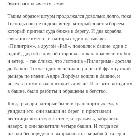
будто раскалывается земля.
Таким образом штурм продолжался довольно долго, пока
Господь наш не поднял ветер, который зовется бореем,
который пригнал суда ближе к берегу. И два корабля,
связанные вместе, из которых один назывался
«Пилигрим», а другой «Рай», подошли к башне, один с
одной, другой с другой стороны – как направляли их Бог
и ветер, – так близко, что лестница «Пилигрима» достала
до башни. Тотчас один венецианец и некий французский
рыцарь по имени Андре Дюрбуаз вошли в башню, и
вслед за ними начали входить другие. И те, кто находился
в башне, были разбиты и обращены в бегство.
Когда рыцари, которые были в транспортных судах,
увидели это, они вышли на берег, и приставили
лестницы вплотную к стене, и, сражаясь, забрались
наверх, и они захватили четыре башни. И тогда все
начали беспорядочно выпрыгивать с кораблей, галер и