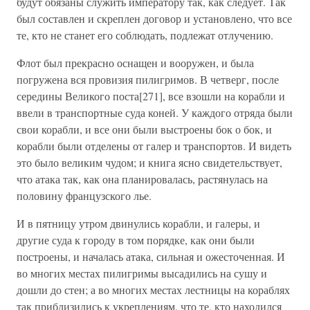
будут обязаны служить императору так, как следует. Так
был составлен и скреплен договор и установлено, что все
те, кто не станет его соблюдать, подлежат отлучению.
Флот был прекрасно оснащен и вооружен, и была
погружена вся провизия пилигримов. В четверг, после
середины Великого поста[271], все взошли на корабли и
ввели в транспортные суда коней. У каждого отряда были
свои корабли, и все они были выстроены бок о бок, и
корабли были отделены от галер и транспортов. И видеть
это было великим чудом; и книга ясно свидетельствует,
что атака так, как она планировалась, растянулась на
половину французского лье.
И в пятницу утром двинулись корабли, и галеры, и
другие суда к городу в том порядке, как они были
построены, и началась атака, сильная и ожесточенная. И
во многих местах пилигримы высадились на сушу и
дошли до стен; а во многих местах лестницы на кораблях
так приблизились к укреплениям, что те, кто находился