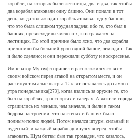
корабли, на которых были лестницы, два и два, так чтобы
два корабля атаковали одну башню. Они поняли в тот
день, когда только один корабль атаковал одну башню,
что это была слишком трудная задача; ибо те, кто был в
башнях, превосходили число тех, кто сражался на
лестницах. По этой причине было ясно, что два корабля
причинили бы больший урон одной башне, чем один. Так
и было сделано; и они переждали субботу и воскресенье.
Император Мурзуфл пришел и расположился со всем
своим войском перед атакой на открытом месте, и он
раскинул там алые шатры. Так все оставалось до самого
утра понедельника[273], когда взялись за оружие те, кто
был на кораблях, транспортах и галерах. А жители города
страшились их меньше, чем вначале, и были в таком
бодром настроении, что на стенах и башнях было
полным-полно людей. Потом начался штурм, сильный и
чудесный; и каждый корабль двинулся вперед, чтобы
атаковать. Шум битвы был так громаден, что казалось,