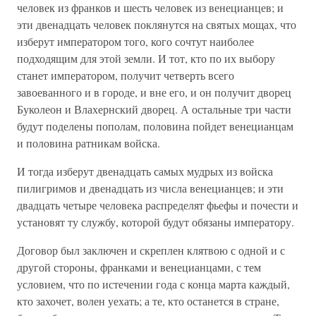
человек из франков и шесть человек из венецианцев; и
эти двенадцать человек поклянутся на святых мощах, что
изберут императором того, кого сочтут наиболее
подходящим для этой земли. И тот, кто по их выбору
станет императором, получит четверть всего
завоеванного и в городе, и вне его, и он получит дворец
Буколеон и Влахернский дворец. А остальные три части
будут поделены пополам, половина пойдет венецианцам
и половина ратникам войска.
И тогда изберут двенадцать самых мудрых из войска
пилигримов и двенадцать из числа венецианцев; и эти
двадцать четыре человека распределят фьефы и почести и
установят ту службу, которой будут обязаны императору.
Договор был заключен и скреплен клятвою с одной и с
другой стороны, франками и венецианцами, с тем
условием, что по истечении года с конца марта каждый,
кто захочет, волен уехать; а те, кто останется в стране,