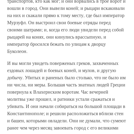
транспортов, кто как мог; и они ворвались в трое ворот и
вошли в город. Они вывели коней; и рыцари вскакивали
на них и скакали прямо к тому месту, где был император
Мурзуфл. Он выстроил свои боевые отряды перед
своими шатрами; и, когда его люди увидели перед собой
рыцарей на конях, они кинулись врассыпную, и
император бросился бежать по улицам к дворцу
Буколеон.
И вы могли увидеть поверженых греков, захваченных
ездовых лошадей и боевых коней, и мулов, и другую
добычу. Убитых и раненых было столько, что не было им
ни числа, ни меры. Большая часть знатных людей Греции
повернула к Влахернским воротам. Час вечерней
молитвы уже прошел, и ратники устали сражаться и
убивать. И они начали собираться на большой площади в
Константинополе; и решили расположиться вблизи стен
и башен, которыми овладели. Они не думали, что сумеют
ранее чем через месяц завоевать город с его великими