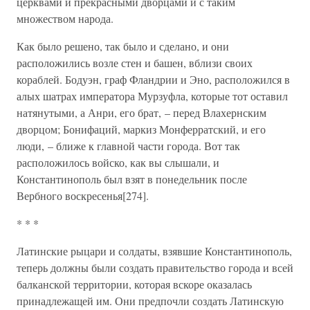
церквами и прекрасными дворцами и с таким
множеством народа.
Как было решено, так было и сделано, и они
расположились возле стен и башен, вблизи своих
кораблей. Бодуэн, граф Фландрии и Эно, расположился в
алых шатрах императора Мурзуфла, которые тот оставил
натянутыми, а Анри, его брат, – перед Влахернским
дворцом; Бонифаций, маркиз Монферратский, и его
люди, – ближе к главной части города. Вот так
расположилось войско, как вы слышали, и
Константинополь был взят в понедельник после
Вербного воскресенья[274].
* * *
Латинские рыцари и солдаты, взявшие Константинополь,
теперь должны были создать правительство города и всей
балканской территории, которая вскоре оказалась
принадлежащей им. Они предпочли создать Латинскую