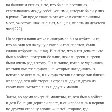
на башнях и стенах, и те, кто был на лестницах,
схватывались между собой копьями, которые были у них
в руках. Так продолжалась эта атака в сотне с лишним
мест, ожесточенная, сильная, мощная, вплоть до девятого
часа[272].
Но за грехи наши атака пилигримов была отбита, и те,
кто высадился на сушу с галер и транспортов, были
силою отброшены назад. И знайте, что в тот день те, кто
был в войске, потеряли больше, нежели греки, и греки
были очень рады этому. Были такие, которые удалились
от атаки вместе с судами, на которых находились. А
некоторые остались, и их суда стояли на якоре так близко
от города, что обе стороны стреляли друг в друга из
своих камнеметательных и других машин.
Затем, во время вечерней молитвы, те, кто был в войске,
и дож Венеции держали совет, и они собрались в церкви
по другую сторону гавани – на той стороне, где