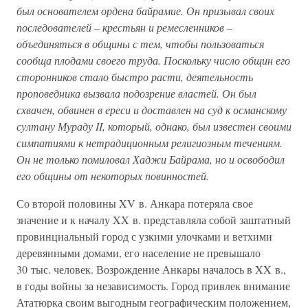
был основателем ордена байрамие. Он призывал своих
последователей – крестьян и ремесленников –
объединяться в общины с тем, чтобы пользоваться
сообща плодами своего труда. Поскольку число общин его
сторонников стало быстро расти, деятельность
проповедника вызвала подозрение властей. Он был
схвачен, обвинен в ереси и доставлен на суд к османскому
султану Мураду II, который, однако, был известен своими
симпатиями к нетрадиционным религиозным течениям.
Он не только помиловал Хаджи Байрама, но и освободил
его общины от некоторых повинностей.
Со второй половины XV в. Анкара потеряла свое
значение и к началу XX в. представляла собой заштатный
провинциальный город с узкими улочками и ветхими
деревянными домами, его население не превышало
30 тыс. человек. Возрождение Анкары началось в XX в.,
в годы войны за независимость. Город привлек внимание
Ататюрка своим выгодным географическим положением,