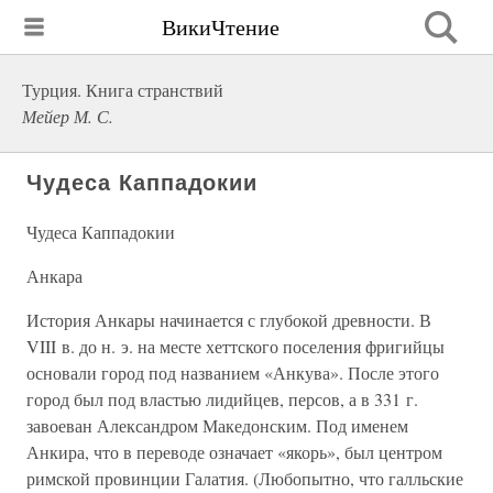
ВикиЧтение
Турция. Книга странствий
Мейер М. С.
Чудеса Каппадокии
Чудеса Каппадокии
Анкара
История Анкары начинается с глубокой древности. В
VIII в. до н. э. на месте хеттского поселения фригийцы
основали город под названием «Анкува». После этого
город был под властью лидийцев, персов, а в 331 г.
завоеван Александром Македонским. Под именем
Анкира, что в переводе означает «якорь», был центром
римской провинции Галатия. (Любопытно, что галльские