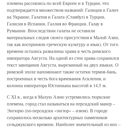
племена рассеялись по всей Европе и в Турции, что
подтверждается множеством названий: Галиция и Галич
на Украине, Галатия и Галата (Стамбул) в Турции,
Галисия в Испании, Галлия во Франции, Галау в
Румынии. Впоследствии галаты не оставили
материальных следов своего присутствия в Малой Азии,
так как восприняли греческую культуру и язык). От того
времени остались развалины храма в честь римского
императора Августа. На одной из стен храма сохранился
текст завещания Августа, вырезанный на двух языках. О
римской эпохе напоминают также остатки термов-бань,
построенных в честь бога врачевания Асклепия, и
колонна императора Юстиниана высотой в 14,5 м.
С XI в., когда в Малую Азию устремились тюркские
племена, город стал называться на персидский манер –
Энгюрю (по-персидски «энгюр» – изюм). В городе
сохранилось несколько архитектурных памятников
сельджукского времени. Наиболее значительный из них –