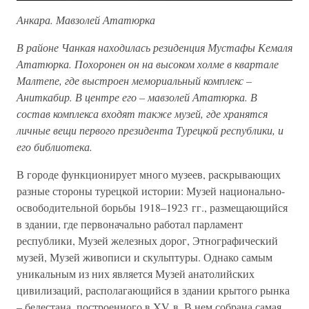
Анкара. Мавзолей Ататюрка
В районе Чанкая находилась резиденция Мустафы Кемаля
Ататюрка. Похоронен он на высоком холме в квартале
Малтепе, где выстроен мемориальный комплекс –
Аниткабир. В центре его – мавзолей Ататюрка. В
состав комплекса входят также музей, где хранятся
личные вещи первого президента Турецкой республики, и
его библиотека.
В городе функционирует много музеев, раскрывающих
разные стороны турецкой истории: Музей национально-
освободительной борьбы 1918–1923 гг., размещающийся
в здании, где первоначально работал парламент
республики, Музей железных дорог, Этнографический
музей, Музей живописи и скульптуры. Однако самым
уникальным из них является Музей анатолийских
цивилизаций, располагающийся в здании крытого рынка
– бедестана, построенного в XV в. В нем собрана самая