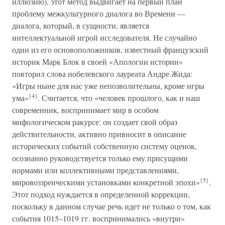
иллюзию), этот метод выдвигает на первый план
проблему межкультурного диалога во Времени —
диалога, который, в сущности, является
интеллектуальной игрой исследователя. Не случайно
один из его основоположников, известный французский
историк Марк Блок в своей «Апологии истории»
повторил слова нобелевского лауреата Андре Жида:
«Игры ныне для нас уже непозволительны, кроме игры
{4}
ума»
. Считается, что «человек прошлого, как и наш
современник, воспринимает мир в особом
мифологическом ракурсе: он создает свой образ
действительности, активно привносит в описание
исторических событий собственную систему оценок,
осознанно руководствуется только ему присущими
нормами или коллективными представлениями,
{5}
мировоззренческими установками конкретной эпохи»
.
Этот подход нуждается в определенной коррекции,
поскольку в данном случае речь идет не только о том, как
события 1015–1019 гг. воспринимались «внутри»