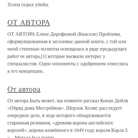
Толпа седых убийц
ОТ АВТОРА
ОТ АВТОРА Елене Дорофеевой (Квасоле) Проблема,
сформулированная в заголовке данной книги, с той или
иной степенью полноты освещалась в ряде предыдущих
работ ее автора,[1] которые вызвали интерес у
специалистов. Одни оппоненты с одобрением отнеслись
к его концепции,
От автора
От автора Быть может, вы помните рассказ Конан Дойля
«Обряд дома Месгрейвов». Шерлок Холмс расследует
очередное дело, в ходе которого обнаруживается
старинная реликвия, «древняя корона английских
королей», корона казнённого в 1649 году короля Карла I:
«…Металл был почти