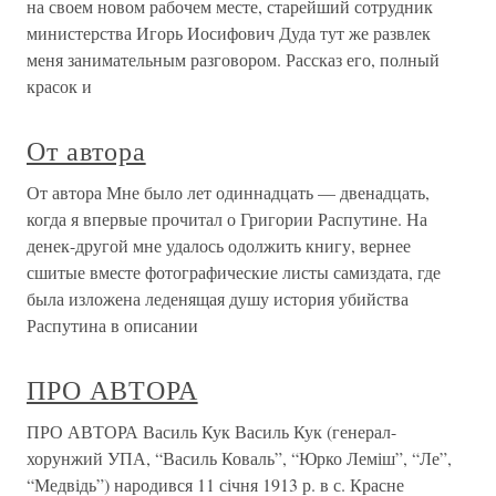
на своем новом рабочем месте, старейший сотрудник
министерства Игорь Иосифович Дуда тут же развлек
меня занимательным разговором. Рассказ его, полный
красок и
От автора
От автора Мне было лет одиннадцать — двенадцать,
когда я впервые прочитал о Григории Распутине. На
денек-другой мне удалось одолжить книгу, вернее
сшитые вместе фотографические листы самиздата, где
была изложена леденящая душу история убийства
Распутина в описании
ПРО АВТОРА
ПРО АВТОРА Василь Кук Василь Кук (генерал-
хорунжий УПА, “Василь Коваль”, “Юрко Леміш”, “Ле”,
“Медвідь”) народився 11 січня 1913 р. в с. Красне