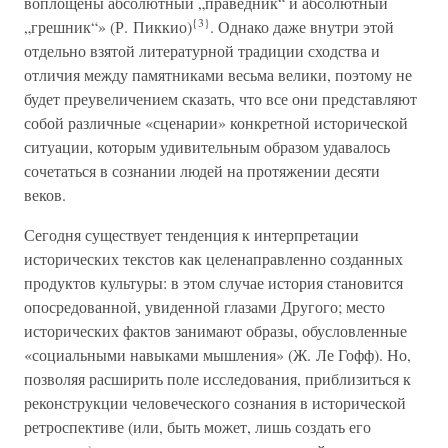
воплощены абсолютный „праведник“ и абсолютный
{3}
„грешник“» (Р. Пиккио)
. Однако даже внутри этой
отдельно взятой литературной традиции сходства и
отличия между памятниками весьма велики, поэтому не
будет преувеличением сказать, что все они представляют
собой различные «сценарии» конкретной исторической
ситуации, которым удивительным образом удавалось
сочетаться в сознании людей на протяжении десяти
веков.
Сегодня существует тенденция к интерпретации
исторических текстов как целенаправленно созданных
продуктов культуры: в этом случае история становится
опосредованной, увиденной глазами Другого; место
исторических фактов занимают образы, обусловленные
«социальными навыками мышления» (Ж. Ле Гофф). Но,
позволяя расширить поле исследования, приблизиться к
реконструкции человеческого сознания в исторической
ретроспективе (или, быть может, лишь создать его