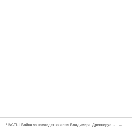
→
ЧАСТЬ I Война за наследство князя Владимира. Древнерусские «сценарии» событий