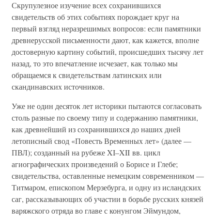
Скрупулезное изучение всех сохранившихся
свидетельств об этих событиях порождает круг на
первый взгляд неразрешимых вопросов: если памятники
древнерусской письменности дают, как кажется, вполне
достоверную картину событий, происшедших тысячу лет
назад, то это впечатление исчезает, как только мы
обращаемся к свидетельствам латинских или
скандинавских источников.
Уже не один десяток лет историки пытаются согласовать
столь разные по своему типу и содержанию памятники,
как древнейший из сохранившихся до наших дней
летописный свод «Повесть Временных лет» (далее —
ПВЛ); созданный на рубеже XI–XII вв. цикл
агиографических произведений о Борисе и Глебе;
свидетельства, оставленные немецким современником —
Титмаром, епископом Мерзебурга, и одну из исландских
саг, рассказывающих об участии в борьбе русских князей
варяжского отряда во главе с конунгом Эймундом,