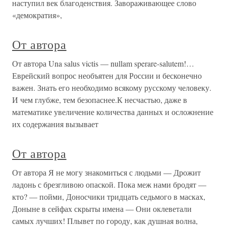
наступил век благоденствия. Завораживающее слово
«демократия»,
От автора
От автора Una salus victis — nullam sperare-salutem!…
Еврейский вопрос необъятен для России и бесконечно
важен. Знать его необходимо всякому русскому человеку.
И чем глубже, тем безопаснее.К несчастью, даже в
математике увеличение количества данных и осложнение
их содержания вызывает
От автора
От автора Я не могу знакомиться с людьми — Дрожит
ладонь с брезгливою опаской. Пока меж нами бродят —
кто? — пойми, Доносчики тридцать седьмого в масках,
Доныне в сейфах скрыты имена — Они оклеветали
самых лучших! Плывет по городу, как душная волна,