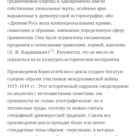
средневековой Европы и одновременно имели
собственные уникальные черты, особенно ярко
выраженные в древнерусской историографии, ибо
«Древняя Русь жила конвенциональными идеями,
символами и образами, имевшими определенную сферу
применения. Они были ограничены письменным
преданием и неписаными правилами, нормой, каноном»
{2}
(А. В. Каравашкин)
. Разумеется, это не могло не
отразиться на ее культурно-историческом восприятии.
Произведения Борисоглебского цикла создают богатую
галерею образов участников междукняжеской войны
1015–1019 гг. Этот исторический нарратив смоделирован
по аналогии с ветхозаветными сюжетами, им
проникнуты не только агиографические, но и
летописные труды, поэтому ее можно считать
спецификой древнерусской традиции. Сквозь все
произведения цикла проходят более или менее
стандартные типы образов: «персонажи, в которых