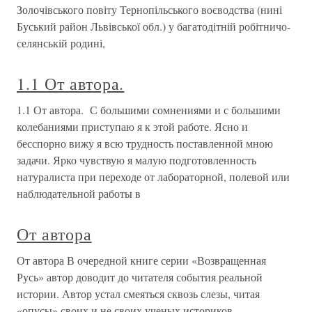
Золочівського повіту Тернопільського воєводства (нині
Буський район Львівської обл.) у багатодітній робітничо-
селянській родині,
1.1 От автора.
1.1 От автора. С большими сомнениями и с большими
колебаниями приступаю я к этой работе. Ясно и
бесспорно вижу я всю трудность поставленной мною
задачи. Ярко чувствую я малую подготовленность
натуралиста при переходе от лабораторной, полевой или
наблюдательной работы в
От автора
От автора В очередной книге серии «Возвращенная
Русь» автор доводит до читателя события реальной
истории. Автор устал смеяться сквозь слезы, читая
«опусы» своих и не своих ученых историков,