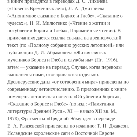
в книге приводятся в переводах Д. С. Лихачёва
(«Повесть Временных лет»), Л. А. Дмитриева
(«Анонимное сказание о Борисе и Глебе», «Сказание о
чудесах»), Н. И. Милютенко («Чтение о житии и
погублении Бориса и Глеба», Паримийные чтения). В
примечаниях дается ссылка сначала на древнерусский
текст (по «Полному собранию русских летописей» или
публикации Д. И. Абрамовича «Жития святых
мучеников Бориса и Глеба и службы им» (Пг., 1916),
затем — указание на перевод. Случаи, когда переводы
выполнены нами, оговариваются отдельно.
Древнерусские даты «от сотворения мира» приведены по
современному летоисчислению. В приложениях к книге
помещены летописная повесть «Об убиении Бориса»,
«Сказание о Борисе и Глебе» (по изд.: «Памятники
литературы Древней Руси». XI — начало XII вв. М.,
1978), Фрагменты «Пряди об Эймунде» в переводе
Е. А. Рыдзевской приведены по изданию: Т. Н. Джаксон.
Исландские королевские саги о Восточной Европе.