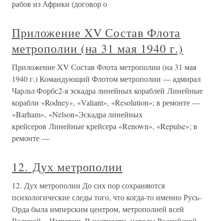
рабов из Африки (договор о
Приложение XV Состав Флота
метрополии (на 31 мая 1940 г.)
Приложение XV Состав Флота метрополии (на 31 мая
1940 г.) Командующий Флотом метрополии — адмирал
Чарльз Форбс2-я эскадра линейных кораблей Линейные
корабли «Rodney», «Valiant», «Resolution»; в ремонте —
«Barham», «Nelson»Эскадра линейных
крейсеров Линейные крейсера «Renown», «Repulse»; в
ремонте —
12. Дух метрополии
12. Дух метрополии До сих пор сохраняются
психологические следы того, что когда-то именно Русь-
Орда была имперским центром, метрополией всей
Великой = Империи. В частности, народы Российской