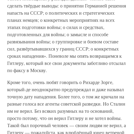
сделать твёрдые выводы: о принятии Германией решения
напасть на СССР; о политических и стратегических
планах немцев; о конкретных мероприятиях на всех
этапах подготовки войны; о силах и средствах,
подготовленных для войны; о замысле и способе
развязывания войны; о группировке и боевом составе
сил, развёртывавшихся у границ СССР; о конкретных
сроках нападения». Поневоле мы опять возвращаемся к
Гитлеру, который все свои документы заботливо отсылал
по факсу в Москву.
Кроме того, очень любят говорить о Рихарде Зорге,
который-де неоднократно предупреждал и даже называл
точную дату нападения. Более того, о том же кричали на
разные голоса все агенты советской разведки. Но Сталин
им не верил. Без всяких разумных на то оснований,
просто потому, что он верил Гитлеру и не хотел войны.
Такой был порочный человек — своим людям не верил, а
Гитлеру — пожалуйста, как влюблённый юнец ветреной