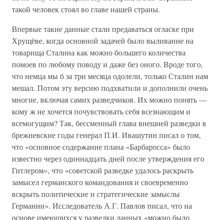
такой человек стоял во главе нашей страны.
Впервые такие данные стали предаваться огласке при
Хрущёве, когда основной задачей было выливание на
товарища Сталина как можно большего количества
помоев по любому поводу и даже без оного. Вроде того,
что немца мы б за три месяца одолели, только Сталин нам
мешал. Потом эту версию подхватили и дополнили очень
многие, включая самих разведчиков. Их можно понять —
кому ж не хочется почувствовать себя всезнающим и
всемогущим? Так, бессменный глава внешней разведки в
брежневские годы генерал П.И. Ивашутин писал о том,
что «основное содержание плана «Барбаросса» было
известно через одиннадцать дней после утверждения его
Гитлером», что «советской разведке удалось раскрыть
замысел германского командования и своевременно
вскрыть политические и стратегические замыслы
Германии». Исследователь А.Г. Павлов писал, что на
основе имеющихся у разведки данных «можно было