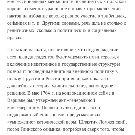
конфессиональных меньшинств, выдвинутых к польской
короне, а именно: уравнение в правах при заключении
пактов на избрание короля; равное участие в трибуналах,
сеймиках и т. п. Другими словами, речь шла не столько о
религиозных, сколько о политических и социальных
правах.
Польские магнаты, посчитавшие, что подтверждение
всех прав диссидентов будет ущемлять их интересы, а
включение некатоликов в государственные структуры
позволит последним влиять на внешнюю политику в
пользу Пруссии и России приняли, как показала
дальнейшая история, удивительно недальновидное
решение. В мае 1764 г. на конвокационном сейме в
Варшаве был утвержден акт «генеральной
конфедерации». Первый пункт, единогласно
поддержанный епископами, предусматривал
«умножение» католической веры. Шляхтич Ломженский,
посол Глинского сеймика, потребовал сверх того, чтобы