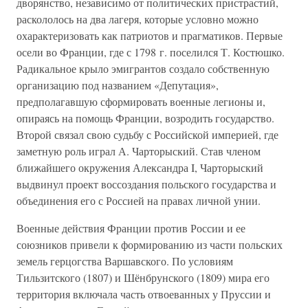
дворянство, независимо от политических пристрастий,
раскололось на два лагеря, которые условно можно
охарактеризовать как патриотов и прагматиков. Первые
осели во Франции, где с 1798 г. поселился Т. Костюшко.
Радикальное крыло эмигрантов создало собственную
организацию под названием «Депутация»,
предполагавшую сформировать военные легионы и,
опираясь на помощь Франции, возродить государство.
Второй связал свою судьбу с Российской империей, где
заметную роль играл А. Чарторыский. Став членом
ближайшего окружения Александра I, Чарторыский
выдвинул проект воссоздания польского государства и
объединения его с Россией на правах личной унии.
Военные действия Франции против России и ее
союзников привели к формированию из части польских
земель герцогства Варшавского. По условиям
Тильзитского (1807) и Шёнбрунского (1809) мира его
территория включала часть отвоеванных у Пруссии и