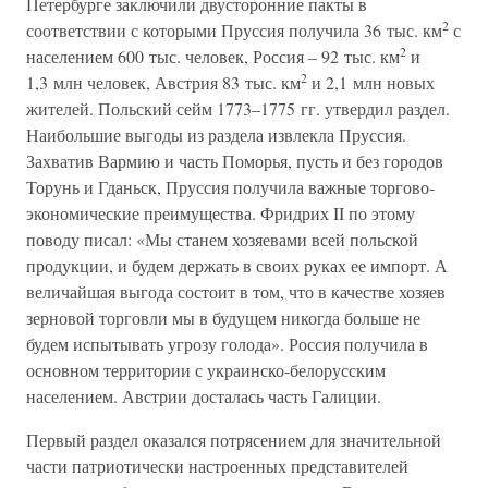
Петербурге заключили двусторонние пакты в
2
соответствии с которыми Пруссия получила 36 тыс. км
с
2
населением 600 тыс. человек, Россия – 92 тыс. км
и
2
1,3 млн человек, Австрия 83 тыс. км
и 2,1 млн новых
жителей. Польский сейм 1773–1775 гг. утвердил раздел.
Наибольшие выгоды из раздела извлекла Пруссия.
Захватив Вармию и часть Поморья, пусть и без городов
Торунь и Гданьск, Пруссия получила важные торгово-
экономические преимущества. Фридрих II по этому
поводу писал: «Мы станем хозяевами всей польской
продукции, и будем держать в своих руках ее импорт. А
величайшая выгода состоит в том, что в качестве хозяев
зерновой торговли мы в будущем никогда больше не
будем испытывать угрозу голода». Россия получила в
основном территории с украинско-белорусским
населением. Австрии досталась часть Галиции.
Первый раздел оказался потрясением для значительной
части патриотически настроенных представителей