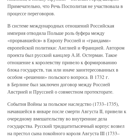
Примечательно, что Речь Посполитая не участвовала в
процессе переговоров.
В системе международных отношений Российская
империя отводила Польше роль буфера между
«прорвавшейся» в Европу Россией и «грандами»
европейской политики: Англией и Францией. Автором
проекта был русский канцлер А.И. Остерман. Такое
отношение к королевству привело к формированию
блока государств, так или иначе заинтересованных в
особом «решении» польского вопроса. В 1732 г.
в Берлине был заключен договор между Россией
Австрией и Пруссией о совместном протекторате.
События Войны за польское наследство (1733–1735),
начавшейся в январе после смерти Августа II, привели к
очередному вмешательству во внутренние дела
государства. Русский тридцатитысячный корпус возвел
на престол сына покойного короля Августа III (1733–