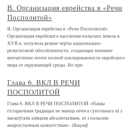
В. Организация еврейства в «Речи
Посполитой»
В. Организация еврейства в «Речи Посполитой»
Организация еврейского населения польских земель в
XVII в. получила резкие черты национально-
религиозной обособленности, создающие внешнее
впечатление почти полной изолированности еврейского
мира от окружающей среды. Но при
Глава 6. ВКЛ В РЕЧИ
ПОСПОЛИТОЙ
Глава 6. ВКЛ В РЕЧИ ПОСПОЛИТОЙ «Нашы
гістарычныя традыцыі не маюць нічога супольнага ні з
маскоўскім азіяцкім абсалютызмам, ні з польскім
анархістычным шляхетствам». (Вацлаў