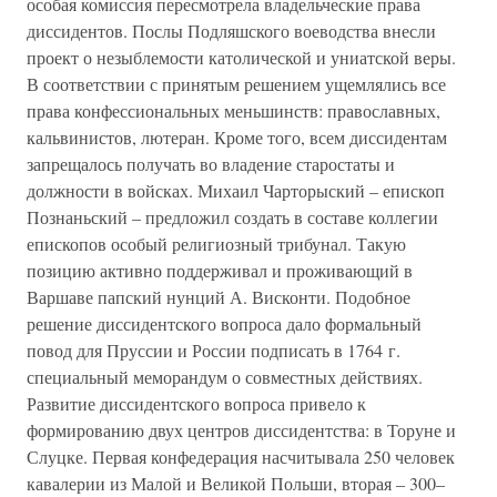
особая комиссия пересмотрела владельческие права
диссидентов. Послы Подляшского воеводства внесли
проект о незыблемости католической и униатской веры.
В соответствии с принятым решением ущемлялись все
права конфессиональных меньшинств: православных,
кальвинистов, лютеран. Кроме того, всем диссидентам
запрещалось получать во владение старостаты и
должности в войсках. Михаил Чарторыский – епископ
Познаньский – предложил создать в составе коллегии
епископов особый религиозный трибунал. Такую
позицию активно поддерживал и проживающий в
Варшаве папский нунций А. Висконти. Подобное
решение диссидентского вопроса дало формальный
повод для Пруссии и России подписать в 1764 г.
специальный меморандум о совместных действиях.
Развитие диссидентского вопроса привело к
формированию двух центров диссидентства: в Торуне и
Слуцке. Первая конфедерация насчитывала 250 человек
кавалерии из Малой и Великой Польши, вторая – 300–