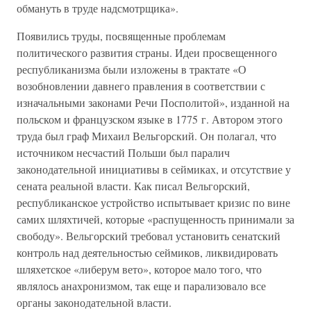
обмануть в труде надсмотрщика».
Появились труды, посвященные проблемам
политического развития страны. Идеи просвещенного
республиканизма были изложены в трактате «О
возобновлении давнего правления в соответствии с
изначальными законами Речи Посполитой», изданной на
польском и французском языке в 1775 г. Автором этого
труда был граф Михаил Вельгорский. Он полагал, что
источником несчастий Польши был паралич
законодательной инициативы в сеймиках, и отсутствие у
сената реальной власти. Как писал Вельгорский,
республиканское устройство испытывает кризис по вине
самих шляхтичей, которые «распущенность принимали за
свободу». Вельгорский требовал установить сенатский
контроль над деятельностью сеймиков, ликвидировать
шляхетское «либерум вето», которое мало того, что
являлось анахронизмом, так еще и парализовало все
органы законодательной власти.