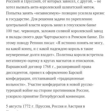
Россией и Пруссией, от которых зависел, с другой, – не
хотел вызвать анти-королевский шляхетский мятеж.
Попытка занять «независимую» позицию усилила кризис
в государстве. Для решения задачи по укреплению
центральной власти король занял в генуэзском банке
100 тыс. червонцев, заложив соляной королевский завод
и вклады своего дяди Чарторыского в Римском банке. По
этому поводу Репнин писал: «Я истинно понять не могу,
на какой конец, и с какой надеждою король в такие
неумеренные долги входит». Политика короля встретила
негативную оценку в кругах магнатов и епископов.
Варшавский договор 1768 г., расширявший права
диссидентов, привел к оформлению Барской
конфедерации, отстаивавшей «традиционные
вольности». Участие конфедератов в новой русско-
турецкой войне на стороне противников России,
ускорило принятие Петербургской конвенции.
5 августа 1772 г. Пруссия, Россия и Австрия в