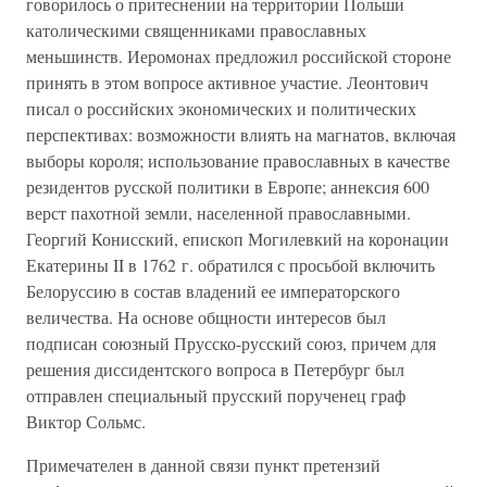
говорилось о притеснении на территории Польши
католическими священниками православных
меньшинств. Иеромонах предложил российской стороне
принять в этом вопросе активное участие. Леонтович
писал о российских экономических и политических
перспективах: возможности влиять на магнатов, включая
выборы короля; использование православных в качестве
резидентов русской политики в Европе; аннексия 600
верст пахотной земли, населенной православными.
Георгий Конисский, епископ Могилевкий на коронации
Екатерины II в 1762 г. обратился с просьбой включить
Белоруссию в состав владений ее императорского
величества. На основе общности интересов был
подписан союзный Прусско-русский союз, причем для
решения диссидентского вопроса в Петербург был
отправлен специальный прусский порученец граф
Виктор Сольмс.
Примечателен в данной связи пункт претензий