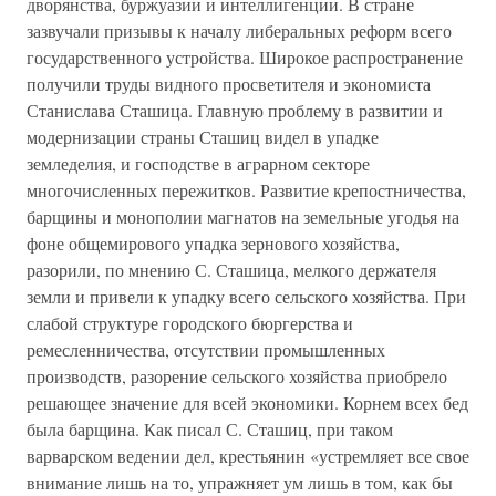
дворянства, буржуазии и интеллигенции. В стране
зазвучали призывы к началу либеральных реформ всего
государственного устройства. Широкое распространение
получили труды видного просветителя и экономиста
Станислава Сташица. Главную проблему в развитии и
модернизации страны Сташиц видел в упадке
земледелия, и господстве в аграрном секторе
многочисленных пережитков. Развитие крепостничества,
барщины и монополии магнатов на земельные угодья на
фоне общемирового упадка зернового хозяйства,
разорили, по мнению С. Сташица, мелкого держателя
земли и привели к упадку всего сельского хозяйства. При
слабой структуре городского бюргерства и
ремесленничества, отсутствии промышленных
производств, разорение сельского хозяйства приобрело
решающее значение для всей экономики. Корнем всех бед
была барщина. Как писал С. Сташиц, при таком
варварском ведении дел, крестьянин «устремляет все свое
внимание лишь на то, упражняет ум лишь в том, как бы