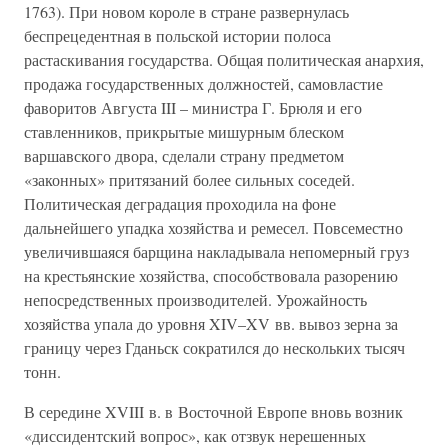
1763). При новом короле в стране развернулась
беспрецедентная в польской истории полоса
растаскивания государства. Общая политическая анархия,
продажа государственных должностей, самовластие
фаворитов Августа III – министра Г. Брюля и его
ставленников, прикрытые мишурным блеском
варшавского двора, сделали страну предметом
«законных» притязаний более сильных соседей.
Политическая деградация проходила на фоне
дальнейшего упадка хозяйства и ремесел. Повсеместно
увеличившаяся барщина накладывала непомерный груз
на крестьянские хозяйства, способствовала разорению
непосредственных производителей. Урожайность
хозяйства упала до уровня XIV–XV вв. вывоз зерна за
границу через Гданьск сократился до нескольких тысяч
тонн.
В середине XVIII в. в Восточной Европе вновь возник
«диссидентский вопрос», как отзвук нерешенных