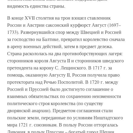
видимость единства страны.
В конце XVII столетия на трон взошел ставленник
России и Австрии саксонский курфюрст Август (1697–
1733). Развернувшийся спор между Швецией и Россией
за господство на Балтике, превратил королевство сначала
в арену военных действий, затем в предмет дележа.
Страна раскололась на два противоборствующих лагеря:
сторонников короля Августа II и сторонников шведского
претендента на корону С. Лещинского. В 1717 г. за
помощь, оказанную Августу II, Россия получила право
протектората над Речью Посполитой. В 1720 г. между
Россией и Пруссией было достигнуто соглашение о
взаимных обязательствах по сохранению неизменности
политического строя королевства (по существу
дворянской анархии). Предметом соглашения стали
польские земли, переданные по условиям Ништадтского
мира 1721 г. союзникам. В пользу России отторгалась
Ливония, в пользу Пруссии – богатый город Шецин.