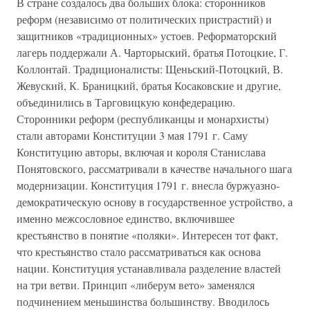
В стране создалось два больших блока: сторонников
реформ (независимо от политических пристрастий) и
защитников «традиционных» устоев. Реформаторский
лагерь поддержали А. Чарторыский, братья Потоцкие, Г.
Коллонтай. Традиционалисты: Щеньский-Потоцкий, В.
Жевуский, К. Браницкий, братья Косаковские и другие,
объединились в Тарговицкую конфедерацию.
Сторонники реформ (республиканцы и монархисты)
стали авторами Конституции 3 мая 1791 г. Саму
Конституцию авторы, включая и короля Станислава
Понятовского, рассматривали в качестве начального шага
модернизации. Конституция 1791 г. внесла буржуазно-
демократическую основу в государственное устройство, а
именно межсословное единство, включившее
крестьянство в понятие «поляки». Интересен тот факт,
что крестьянство стало рассматриваться как основа
нации. Конституция устанавливала разделение властей
на три ветви. Принцип «либерум вето» заменялся
подчинением меньшинства большинству. Вводилось