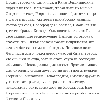
Послы с горестию удалились, и Князь Владимирский,
пируя в шатре с Вельможами, желал знать их мнение.
Отпустив воевод, Георгий с меньшими братьями заперся
в шатре и вздумал уже делить всю Россию: назначил
Ростов для себя, Новгород для Ярослава, Смоленск для
третьего брата, а Киев для Ольговичей, оставляя Галич на
свое дальнейшее распоряжение. Написав договорную
грамоту, сии Князья послали сказать неприятелям, что
желают биться с ними на обширном Липецком поле.
Летописцы живо представляют ужас сей битвы, говоря,
что сын шел на отца, брат на брата, слуга на господина:
ибо многие Новогородцы сражались за Ярослава; многие
единокровные стояли друг против друга под знаменами
Георгия и Константина. Новогородцы, Смоляне дружным
усилием расстроили, смяли врагов и, торжествуя,
показывали в руках своих хоругви Ярославовы. Еще
Георгий стоял против Константина; но скоро обратился в
бегство за Ярославом.