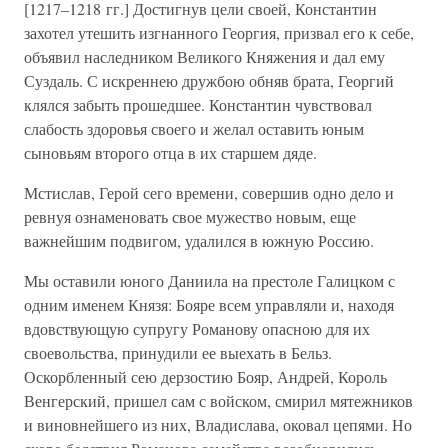
[1217–1218 гг.] Достигнув цели своей, Константин
захотел утешить изгнанного Георгия, призвал его к себе,
объявил наследником Великого Княжения и дал ему
Суздаль. С искреннею дружбою обняв брата, Георгий
клялся забыть прошедшее. Константин чувствовал
слабость здоровья своего и желал оставить юным
сыновьям второго отца в их старшем дяде.
Мстислав, Герой сего времени, совершив одно дело и
ревнуя ознаменовать свое мужество новым, еще
важнейшим подвигом, удалился в южную Россию.
Мы оставили юного Даниила на престоле Галицком с
одним именем Князя: Бояре всем управляли и, находя
вдовствующую супругу Романову опасною для их
своевольства, принудили ее выехать в Бельз.
Оскорбленный сею дерзостию Бояр, Андрей, Король
Венгерский, пришел сам с войском, смирил мятежников
и виновнейшего из них, Владислава, оковал цепями. Но