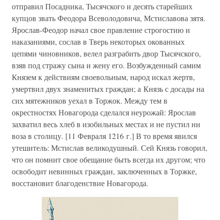
отправил Посадника, Тысячского и десять старейших
купцов звать Феодора Всеволодовича, Мстиславова зятя.
Ярослав-Феодор начал свое правление строгостию и
наказаниями, сослав в Тверь некоторых окованных
цепями чиновников, велел разграбить двор Тысячского,
взяв под стражу сына и жену его. Возбужденный самим
Князем к действиям своевольным, народ искал жертв,
умертвил двух знаменитых граждан; а Князь с досады на
сих мятежников уехал в Торжок. Между тем в
окрестностях Новагорода сделался неурожай: Ярослав
захватил весь хлеб в изобильных местах и не пустил ни
воза в столицу. [11 Февраля 1216 г.] В то время явился
утешитель: Мстислав великодушный. Сей Князь говорил,
что он помнит свое обещание быть всегда их другом; что
освободит невинных граждан, заключенных в Торжке,
восстановит благоденствие Новагорода.