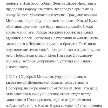
прибыв в Новгород, собрал Вече на Дворе Ярослава и
предложил народу отмстить Всеволоду Чермному за
обиду Князей Мономахова племени. Граждане любили
Мстислава и единодушно ответствовали: «Князь! Куда
обратишь свои очи, там будут наши головы!». Скоро
война кончилась. Города отворяли ворота; два Князя
отдалися в плен. Всеволод Святославич бежал из Киева,
заключился в Чернигове и умер; а брат его, Глеб, видя
опустошение земли своей, покорностию и дарами купил
мир. Победители отдали Киев Ингварю Ярославичу
Луцкому, который добровольно уступил его Князю
Смоленскому.
[1215 г.] Храбрый Мстислав, учредив порядок в
завоеванной Днепровской области, возвратился в
Новгород, но скоро объявил жителям на Вече, что дела
отзывают его в южную Россию; что он будет всегда
защитником Новогородцев, однако ж дает им волю
избрать себе иного Князя. Народ сожалел об нем; наконец