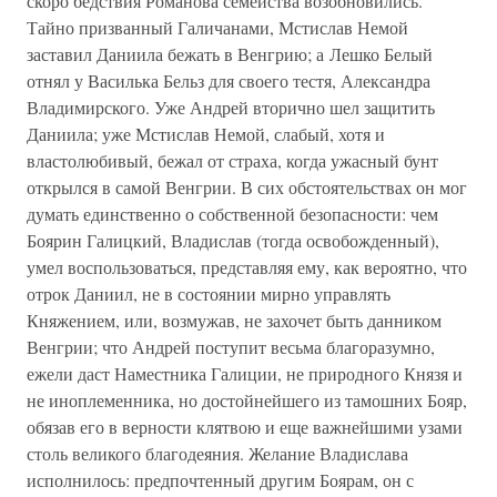
скоро бедствия Романова семейства возобновились.
Тайно призванный Галичанами, Мстислав Немой
заставил Даниила бежать в Венгрию; а Лешко Белый
отнял у Василька Бельз для своего тестя, Александра
Владимирского. Уже Андрей вторично шел защитить
Даниила; уже Мстислав Немой, слабый, хотя и
властолюбивый, бежал от страха, когда ужасный бунт
открылся в самой Венгрии. В сих обстоятельствах он мог
думать единственно о собственной безопасности: чем
Боярин Галицкий, Владислав (тогда освобожденный),
умел воспользоваться, представляя ему, как вероятно, что
отрок Даниил, не в состоянии мирно управлять
Княжением, или, возмужав, не захочет быть данником
Венгрии; что Андрей поступит весьма благоразумно,
ежели даст Наместника Галиции, не природного Князя и
не иноплеменника, но достойнейшего из тамошних Бояр,
обязав его в верности клятвою и еще важнейшими узами
столь великого благодеяния. Желание Владислава
исполнилось: предпочтенный другим Боярам, он с