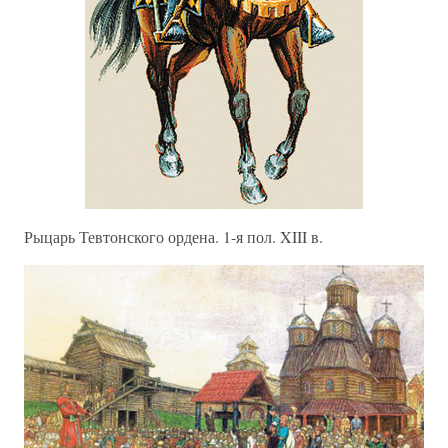
Рыцарь Тевтонского ордена. 1-я пол. XIII в.