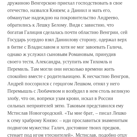
дружиною Венгерскою приехал господствовать в свое
отечество, назвался Князем; а Даниил и мать его,
обманутые надеждою на покровительство Андреево,
обратились к Лешку Белому. Видя с завистию, что
богатая Галиция сделалась почти областию Венгрии, сей
Государь усердно взял Даниилову сторону, одержал верх
в битве с Владиславом и хотя не мог завоевать Галича,
однако ж услужил сыновьям Романовым, принудив
своего тестя, Александра, уступить им Тихомль и
Перемиль. Там могли они несколько времени жить
спокойно вместе с родительницею. К несчастию Венгров,
Андрей поссорился с герцогом Лешком, отнял у него
Перемышль с Любачевом и возбудил в нем столь великую
злобу, что он, вопреки узам крови, искал в России
сильных неприятелей зятю. Таковым представился ему
Мстислав Новогородский. «Ты мне брат, – писал Лешко
к сему храброму Князю: – иди прославиться знаменитым
подвигом мужества: Галич, достояние твоих предков,
стенает под игом утеснителей». Мстислав, подобно отцу