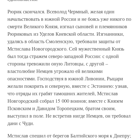
Рюрик скончался. Всеволод Чермный, желая один
начальствовать в южной России и не боясь уже никого по
смерти Великого Князя, изгнал сыновей и племянников
Рюриковых из Уделов Киевской области. Изгнанники,
удалясь в область Смоленскую, требовали защиты от
Мстислава Новогородского. Сей мужественный Князь
был тогда стражем северо-западной России: с одной
стороны тревожили оную Литовцы, с другой –
властолюбие Немцев угрожало ей великими
опасностями. Господствуя в южной Ливонии, Рыцари
желали покорить и северную, вместе с Эстониею: узнав,
что отряды их грабят тамошних жителей, Мстислав
Новгородский собрал 15 000 воинов; вместе с Князем
Псковским и Давидом Торопецким, братом своим,
выступил в поле. Не встретив нигде Немцев, он требовал
дани с Чуди.
Мстислав спешил от берегов Балтийского моря к Днепру;