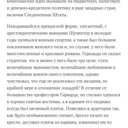
кейнсианские идеи оказывали на бюджетную, налоговую
и денежно-кредитную политику в ряде западных стран,
включая Соединенные Штаты.
Находившийся в прекрасной форме, элегантный, с
аристократическими манерами Шумпетер в молодые
годы увлекался конным спортом, а также был большим
поклонником женского пола и, по слухам, у него были
многочисленные и красивые романы. Однажды он сказал
студентам, что в жизни у него было три цели: стать
величайшим экономистом, величайшим любовником и
величайшим жокеем своего поколения, однако
чувствовал, что еще не реализовал эти желания, по
крайней мере в отношении лошадей! В отличие от
большинства профессоров Гарварда, он стильно одевался
в хорошо сшитые костюмы, а в кармане его пиджака
всегда был шелковый платок. Появляясь в аудитории так,
как будто необыкновенно спешит, бросал пальто на
кресло, доставал платок из кармана, взмахивал им по