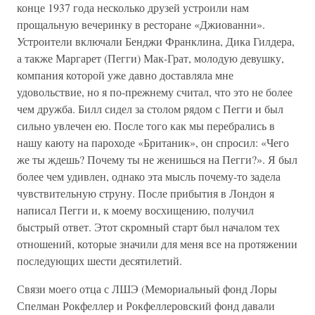
конце 1937 года несколько друзей устроили нам
прощальную вечеринку в ресторане «Джиованни».
Устроители включали Бенджи Франклина, Дика Гилдера,
а также Маргарет (Пегги) Мак-Грат, молодую девушку,
компания которой уже давно доставляла мне
удовольствие, но я по-прежнему считал, что это не более
чем дружба. Билл сидел за столом рядом с Пегги и был
сильно увлечен ею. После того как мы перебрались в
нашу каюту на пароходе «Британик», он спросил: «Чего
же ты ждешь? Почему ты не женишься на Пегги?». Я был
более чем удивлен, однако эта мысль почему-то задела
чувствительную струну. После прибытия в Лондон я
написал Пегги и, к моему восхищению, получил
быстрый ответ. Этот скромный старт был началом тех
отношений, которые значили для меня все на протяжении
последующих шести десятилетий.
Связи моего отца с ЛШЭ (Мемориальный фонд Лоры
Спелман Рокфеллер и Рокфеллеровский фонд давали