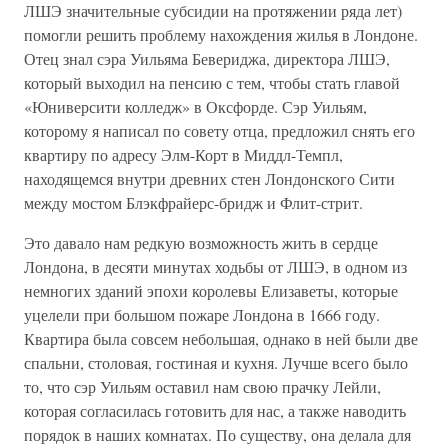
ЛШЭ значительные субсидии на протяжении ряда лет)
помогли решить проблему нахождения жилья в Лондоне.
Отец знал сэра Уильяма Бевериджа, директора ЛШЭ,
который выходил на пенсию с тем, чтобы стать главой
«Юниверсити колледж» в Оксфорде. Сэр Уильям,
которому я написал по совету отца, предложил снять его
квартиру по адресу Элм-Корт в Миддл-Темпл,
находящемся внутри древних стен Лондонского Сити
между мостом Блэкфрайерс-бридж и Флит-стрит.
Это давало нам редкую возможность жить в сердце
Лондона, в десяти минутах ходьбы от ЛШЭ, в одном из
немногих зданий эпохи королевы Елизаветы, которые
уцелели при большом пожаре Лондона в 1666 году.
Квартира была совсем небольшая, однако в ней были две
спальни, столовая, гостиная и кухня. Лучше всего было
то, что сэр Уильям оставил нам свою прачку Лейли,
которая согласилась готовить для нас, а также наводить
порядок в наших комнатах. По существу, она делала для