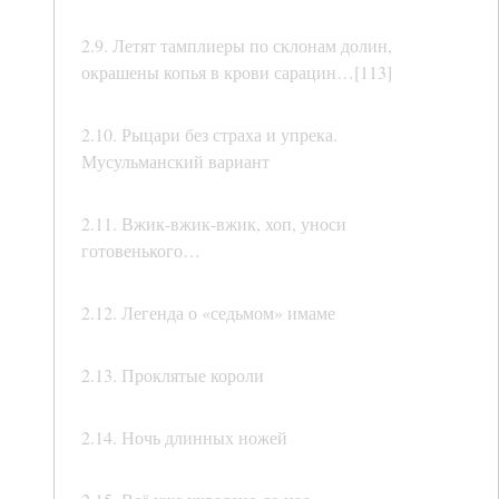
2.9. Летят тамплиеры по склонам долин,
окрашены копья в крови сарацин…[113]
2.10. Рыцари без страха и упрека.
Мусульманский вариант
2.11. Вжик-вжик-вжик, хоп, уноси
готовенького…
2.12. Легенда о «седьмом» имаме
2.13. Проклятые короли
2.14. Ночь длинных ножей