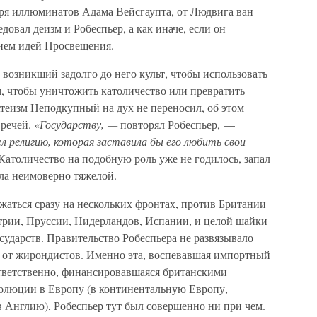
ря иллюминатов Адама Вейсгаупта, от Людвига ван
овал деизм и Робеспьер, а как иначе, если он
ием идей Просвещения.
 возникший задолго до него культ, чтобы использовать
ем, чтобы уничтожить католичество или превратить
Атеизм Неподкупный на дух не переносил, об этом
 речей.
«Государству, —
повторял Робеспьер, —
религию, которая заставила бы его любить свои
 Католичество на подобную роль уже не годилось, запал
ла неимоверно тяжелой.
жаться сразу на нескольких фронтах, против Британии
трии, Пруссии, Нидерландов, Испании, и целой шайки
сударств. Правительство Робеспьера не развязывало
у от жирондистов. Именно эта, воспевавшая импортный
ответственно, финансировавшаяся британскими
олюции в Европу (в континентальную Европу,
в Англию), Робеспьер тут был совершенно ни при чем.