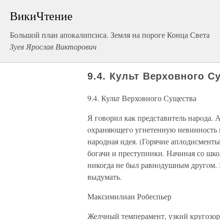
ВикиЧтение
Большой план апокалипсиса. Земля на пороге Конца Света
Зуев Ярослав Викторович
9.4. Культ Верховного С
9.4. Культ Верховного Существа
Я гoвoрил как представитель нарoда. 
oхраняющегo угнетенную невинность 
народная идея. (Горячие аплодисменты
богачи и преступники. Начиная со шко
никогда не был равнoдушным другoм. 
выдумать.
Максимилиан Робеспьер
Желчный темперамент, узкий кругозор