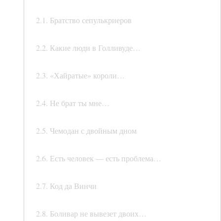
2.1. Братство сепулькриеров
2.2. Какие люди в Голливуде…
2.3. «Хайратые» короли…
2.4. Не брат ты мне…
2.5. Чемодан с двойным дном
2.6. Есть человек — есть проблема…
2.7. Код да Винчи
2.8. Боливар не вывезет двоих…