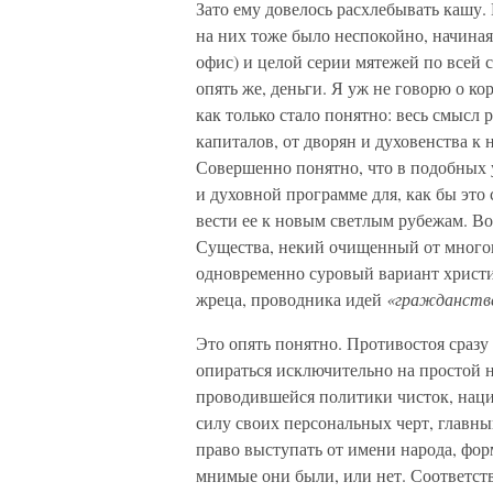
Зато ему довелось расхлебывать кашу
на них тоже было неспокойно, начина
офис) и целой серии мятежей по всей 
опять же, деньги. Я уж не говорю о к
как только стало понятно: весь смысл 
капиталов, от дворян и духовенства к
Совершенно понятно, что в подобных 
и духовной программе для, как бы это 
вести ее к новым светлым рубежам. Во
Существа, некий очищенный от много
одновременно суровый вариант христи
жреца, проводника идей
«гражданстве
Это опять понятно. Противостоя сраз
опираться исключительно на простой н
проводившейся политики чисток, нацио
силу своих персональных черт, главны
право выступать от имени народа, фор
мнимые они были, или нет. Соответст