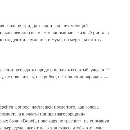
ят надвое, тридцать один год, не имеющий
оторых очевидна всем. Это напоминает жизнь Христа, в
и следуют и служение, и муки, и смерть на потеху
ерении угождать народу и вводить его в заблуждение?
ец, не повелитель, не трибун, не защитник народа: я —
ейти к эпохе, наставшей после того, как голова
помоста, а к власти пришли заговорщики-
рых было «Воруй, пока харя не треснет», не упомянув
пьер сделал все от него зависящее, чтобы это культ