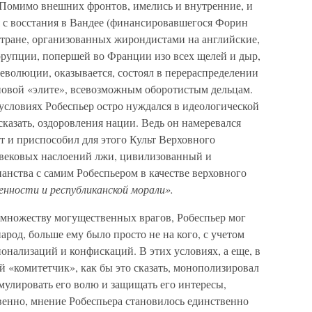
. Помимо внешних фронтов, имелись и внутренние, и
я с восстания в Вандее (финансировавшегося Форин
стране, организованных жирондистами на английские,
оррупции, попершей во Франции изо всех щелей и дыр,
революции, оказывается, состоял в перераспределении
 новой «элите», всевозможным оборотистым дельцам.
условиях Робеспьер остро нуждался в идеологической
сказать, оздоровления нации. Ведь он намеревался
т и приспособил для этого Культ Верховного
вековых наслоений лжи, цивилизованный и
анства с самим Робеспьером в качестве верховного
нности и республиканской морали».
у множеству могущественных врагов, Робеспьер мог
арод, больше ему было просто не на кого, с учетом
нализаций и конфискаций. В этих условиях, а еще, в
й «комитетчик», как бы это сказать, монополизировал
мулировать его волю и защищать его интересы,
венно, мнение Робеспьера становилось единственно