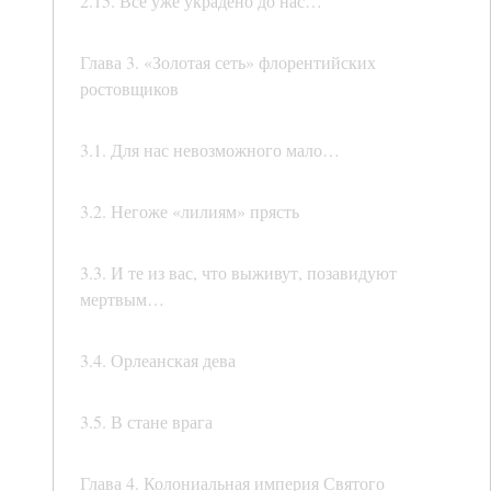
2.15. Всё уже украдено до нас…
Глава 3. «Золотая сеть» флорентийских
ростовщиков
3.1. Для нас невозможного мало…
3.2. Негоже «лилиям» прясть
3.3. И те из вас, что выживут, позавидуют
мертвым…
3.4. Орлеанская дева
3.5. В стане врага
Глава 4. Колониальная империя Святого