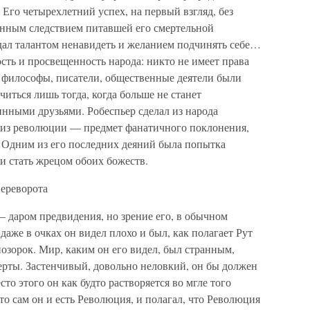
 Его четырехлетний успех, на первый взгляд, без
енным следствием питавшей его смертельной
дал талантом ненавидеть и желанием подчинять себе…
сть и просвещенность народа: никто не имеет права
, философы, писатели, общественные деятели были
иться лишь тогда, когда больше не станет
нными друзьями. Робеспьер сделал из народа
 из революции — предмет фанатичного поклонения,
 Одним из его последних деяний была попытка
 и стать жрецом обоих божеств.
переворота
 даром предвидения, но зрение его, в обычном
 даже в очках он видел плохо и был, как полагает Рут
озорок. Мир, каким он его видел, был странным,
ерты. Застенчивый, довольно неловкий, он бы должен
сто этого он как будто растворяется во мгле того
то сам он и есть Революция, и полагал, что Революция