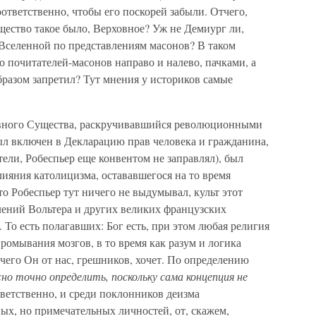
оответственно, чтобы его поскорей забыли. Отчего,
щество такое было, Верховное? Уж не Демиург ли,
 Вселенной по представлениям масонов? В таком
го почитателей-масонов направо и налево, пачками, а
азом запретил? Тут мнения у историков самые
вного Существа, раскручивавшийся революционными
 был включен в Декларацию прав человека и гражданина,
ли, Робеспьер еще конвентом не заправлял), был
ияния католицизма, остававшегося на то время
о Робеспьер тут ничего не выдумывал, культ этот
лений Вольтера и других великих французских
 То есть полагавших: Бог есть, при этом любая религия
ромывания мозгов, в то время как разум и логика
 чего Он от нас, грешников, хочет. По определению
но точно определить, поскольку сама концепция не
ветственно, и среди поклонников деизма
ых, но примечательных личностей, от, скажем,