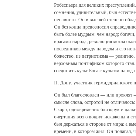
Робеспьера для великих преступлений.
сомнения, удивительный, был естеств
ненависти. Он в высшей степени обла
Он без конца превозносил справедливо
быть более мудрым, чем народ; богачи
врагами народа; революция могла оконч
посредников между народом и его исти
божество, из патриотизма — религию,
верховным понтификом которого стал.
соединить культ Бога с культом народа
П. Дону, участник термидорианского 
Он был благословлен — или проклят —
смысле слова, остротой не отличалось:
Скарр, одновременно близорук и дальн
очертания всего вокруг искажены и ст
был держаться в стороне от мира; а вме
времени, в котором жил. Он полагал, ч