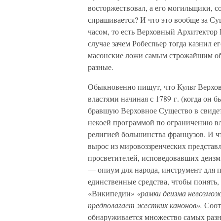
восторжествовал, а его могильщики, с
спрашивается? И что это вообще за Су
часом, то есть Верховный Архитектор
случае зачем Робеспьер тогда казнил е
масонские ложи самым строжайшим обр
разные.
Обыкновенно пишут, что Культ Верхо
властями начиная с 1789 г. (когда он
бравшую Верховное Существо в свидете
некоей программой по ограничению вл
религией большинства французов. И чт
вырос из мировоззренческих представ
просветителей, исповедовавших деизм.
— опиум для народа, инструмент для п
единственные средства, чтобы понять,
«Википедии»
«рамки деизма невозмож
предполагает жестких канонов».
Соот
обнаруживается множество самых разн