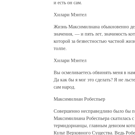
и есть он сам.
Хилари Мэнтел
Жизнь Максимилиана обыкновенно дел
значения, — и пять лет, значимость к
которой за безвестностью частной жизн
толпе.
Хилари Мэнтел
Вы осмеливаетесь обвинять меня в нам
Да как бы я мог это сделать? Я не льст
сам народ.
Максимилиан Робеспьер
Совершенно несправедливо было бы пер
Максимилиана Робеспьера скатилась с 
термидорианцы, главным девизом кото
Культ Верховного Существа. Ведь Робес