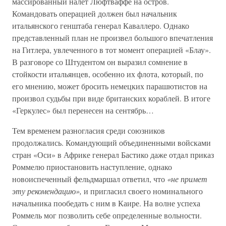
массированный налет Люфтваффе на остров.
Командовать операцией должен был начальник
итальянского генштаба генерал Каваллеро. Однако
представленный план не произвел большого впечатления
на Гитлера, увлеченного в тот момент операцией «Блау».
В разговоре со Штудентом он выразил сомнение в
стойкости итальянцев, особенно их флота, который, по
его мнению, может бросить немецких парашютистов на
произвол судьбы при виде британских кораблей. В итоге
«Геркулес» был перенесен на сентябрь…
Тем временем разногласия среди союзников
продолжались. Командующий объединенными войсками
стран «Оси» в Африке генерал Бастико даже отдал приказ
Роммелю приостановить наступление, однако
новоиспеченный фельдмаршал ответил, что
«не примет
эту рекомендацию»,
и пригласил своего номинального
начальника пообедать с ним в Каире. На волне успеха
Роммель мог позволить себе определенные вольности.