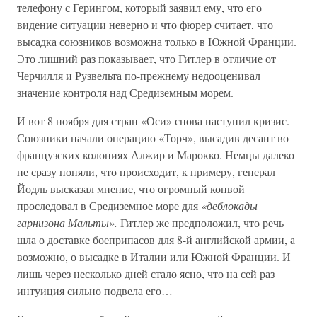
телефону с Герингом, который заявил ему, что его
видение ситуации неверно и что фюрер считает, что
высадка союзников возможна только в Южной Франции.
Это лишний раз показывает, что Гитлер в отличие от
Черчилля и Рузвельта по-прежнему недооценивал
значение контроля над Средиземным морем.
И вот 8 ноября для стран «Оси» снова наступил кризис.
Союзники начали операцию «Торч», высадив десант во
французских колониях Алжир и Марокко. Немцы далеко
не сразу поняли, что происходит, к примеру, генерал
Йодль высказал мнение, что огромный конвой
проследовал в Средиземное море для
«деблокады
гарнизона Мальты».
Гитлер же предположил, что речь
шла о доставке боеприпасов для 8-й английской армии, а
возможно, о высадке в Италии или Южной Франции. И
лишь через несколько дней стало ясно, что на сей раз
интуиция сильно подвела его…