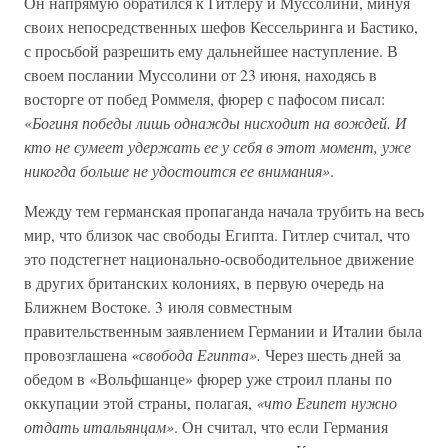
Он напрямую обратился к Гитлеру и Муссолини, минуя
своих непосредственных шефов Кессельринга и Бастико,
с просьбой разрешить ему дальнейшее наступление. В
своем послании Муссолини от 23 июня, находясь в
восторге от побед Роммеля, фюрер с пафосом писал:
«
Богиня победы лишь однажды нисходит на вождей. И
кто не сумеет удержать ее у себя в этот момент, уже
никогда больше не удостоится ее внимания»
.
Между тем германская пропаганда начала трубить на весь
мир, что близок час свободы Египта. Гитлер считал, что
это подстегнет национально-освободительное движение
в других британских колониях, в первую очередь на
Ближнем Востоке. 3 июля совместным
правительственным заявлением Германии и Италии была
провозглашена
«свобода Египта».
Через шесть дней за
обедом в «Вольфшанце» фюрер уже строил планы по
оккупации этой страны, полагая,
«что Египет нужно
отдать итальянцам»
. Он считал, что если Германия