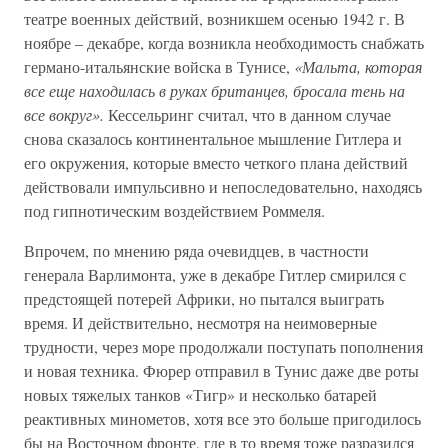
театре военных действий, возникшем осенью 1942 г. В
ноябре – декабре, когда возникла необходимость снабжать
германо-итальянские войска в Тунисе,
«Мальта, которая
все еще находилась в руках британцев, бросала тень на
все вокруг».
Кессельринг считал, что в данном случае
снова сказалось континентальное мышление Гитлера и
его окружения, которые вместо четкого плана действий
действовали импульсивно и непоследовательно, находясь
под гипнотическим воздействием Роммеля.
Впрочем, по мнению ряда очевидцев, в частности
генерала Варлимонта, уже в декабре Гитлер смирился с
предстоящей потерей Африки, но пытался выиграть
время. И действительно, несмотря на неимоверные
трудности, через море продолжали поступать пополнения
и новая техника. Фюрер отправил в Тунис даже две роты
новых тяжелых танков «Тигр» и несколько батарей
реактивных минометов, хотя все это больше пригодилось
бы на Восточном фронте, где в то время тоже разразился