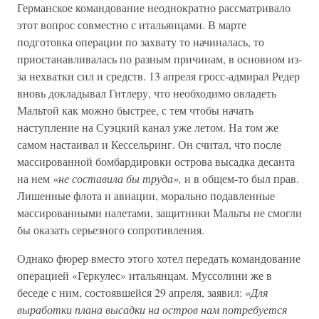
Германское командование неоднократно рассматривало
этот вопрос совместно с итальянцами. В марте
подготовка операции по захвату то начиналась, то
приостанавливалась по разным причинам, в основном из-
за нехватки сил и средств. 13 апреля гросс-адмирал Редер
вновь докладывал Гитлеру, что необходимо овладеть
Мальтой как можно быстрее, с тем чтобы начать
наступление на Суэцкий канал уже летом. На том же
самом настаивал и Кессельринг. Он считал, что после
массированной бомбардировки острова высадка десанта
на нем
«не составила бы труда»,
и в общем-то был прав.
Лишенные флота и авиации, морально подавленные
массированными налетами, защитники Мальты не смогли
бы оказать серьезного сопротивления.
Однако фюрер вместо этого хотел передать командование
операцией «Геркулес» итальянцам. Муссолини же в
беседе с ним, состоявшейся 29 апреля, заявил:
«Для
выработки плана высадки на остров нам потребуется