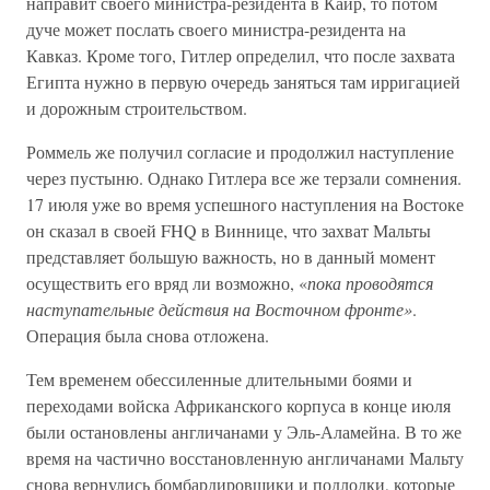
направит своего министра-резидента в Каир, то потом
дуче может послать своего министра-резидента на
Кавказ. Кроме того, Гитлер определил, что после захвата
Египта нужно в первую очередь заняться там ирригацией
и дорожным строительством.
Роммель же получил согласие и продолжил наступление
через пустыню. Однако Гитлера все же терзали сомнения.
17 июля уже во время успешного наступления на Востоке
он сказал в своей FHQ в Виннице, что захват Мальты
представляет большую важность, но в данный момент
осуществить его вряд ли возможно, «
пока проводятся
наступательные действия на Восточном фронте»
.
Операция была снова отложена.
Тем временем обессиленные длительными боями и
переходами войска Африканского корпуса в конце июля
были остановлены англичанами у Эль-Аламейна. В то же
время на частично восстановленную англичанами Мальту
снова вернулись бомбардировщики и подлодки, которые