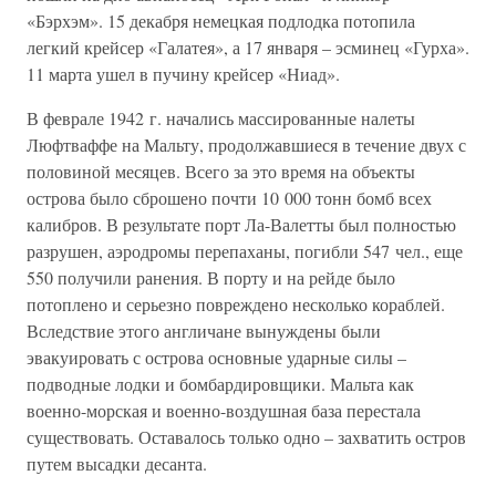
«Бэрхэм». 15 декабря немецкая подлодка потопила
легкий крейсер «Галатея», а 17 января – эсминец «Гурха».
11 марта ушел в пучину крейсер «Ниад».
В феврале 1942 г. начались массированные налеты
Люфтваффе на Мальту, продолжавшиеся в течение двух с
половиной месяцев. Всего за это время на объекты
острова было сброшено почти 10 000 тонн бомб всех
калибров. В результате порт Ла-Валетты был полностью
разрушен, аэродромы перепаханы, погибли 547 чел., еще
550 получили ранения. В порту и на рейде было
потоплено и серьезно повреждено несколько кораблей.
Вследствие этого англичане вынуждены были
эвакуировать с острова основные ударные силы –
подводные лодки и бомбардировщики. Мальта как
военно-морская и военно-воздушная база перестала
существовать. Оставалось только одно – захватить остров
путем высадки десанта.