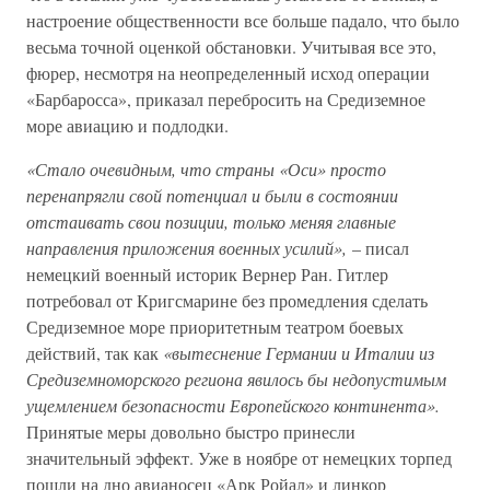
настроение общественности все больше падало, что было
весьма точной оценкой обстановки. Учитывая все это,
фюрер, несмотря на неопределенный исход операции
«Барбаросса», приказал перебросить на Средиземное
море авиацию и подлодки.
«Стало очевидным, что страны «Оси» просто
перенапрягли свой потенциал и были в состоянии
отстаивать свои позиции, только меняя главные
направления приложения военных усилий»,
– писал
немецкий военный историк Вернер Ран. Гитлер
потребовал от Кригсмарине без промедления сделать
Средиземное море приоритетным театром боевых
действий, так как
«вытеснение Германии и Италии из
Средиземноморского региона явилось бы недопустимым
ущемлением безопасности Европейского континента».
Принятые меры довольно быстро принесли
значительный эффект. Уже в ноябре от немецких торпед
пошли на дно авианосец «Арк Ройал» и линкор