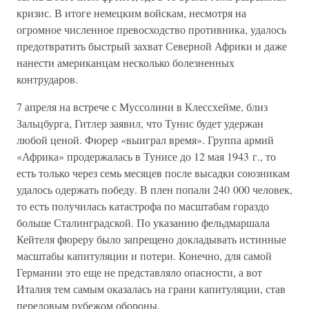
кризис. В итоге немецким войскам, несмотря на
огромное численное превосходство противника, удалось
предотвратить быстрый захват Северной Африки и даже
нанести американцам несколько болезненных
контрударов.
7 апреля на встрече с Муссолини в Клессхейме, близ
Зальцбурга, Гитлер заявил, что Тунис будет удержан
любой ценой. Фюрер «выиграл время». Группа армий
«Африка» продержалась в Тунисе до 12 мая 1943 г., то
есть только через семь месяцев после высадки союзникам
удалось одержать победу. В плен попали 240 000 человек,
то есть получилась катастрофа по масштабам гораздо
больше Сталинградской. По указанию фельдмаршала
Кейтеля фюреру было запрещено докладывать истинные
масштабы капитуляции и потери. Конечно, для самой
Германии это еще не представляло опасности, а вот
Италия тем самым оказалась на грани капитуляции, став
передовым рубежом обороны.