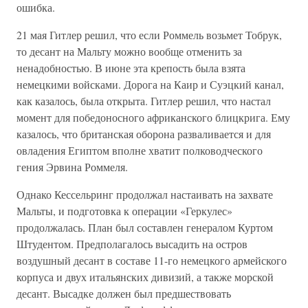
ошибка.
21 мая Гитлер решил, что если Роммель возьмет Тобрук,
то десант на Мальту можно вообще отменить за
ненадобностью. В июне эта крепость была взята
немецкими войсками. Дорога на Каир и Суэцкий канал,
как казалось, была открыта. Гитлер решил, что настал
момент для победоносного африканского блицкрига. Ему
казалось, что британская оборона разваливается и для
овладения Египтом вполне хватит полководческого
гения Эрвина Роммеля.
Однако Кессельринг продолжал настаивать на захвате
Мальты, и подготовка к операции «Геркулес»
продолжалась. План был составлен генералом Куртом
Штудентом. Предполагалось высадить на остров
воздушный десант в составе 11-го немецкого армейского
корпуса и двух итальянских дивизий, а также морской
десант. Высадке должен был предшествовать