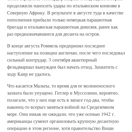
продолжили наносить удары по итальянским конвоям в
Северную Африку. В результате в августе туда в качестве
пополнения прибыли только немецкая парашютная
бригада и итальянская парашютная дивизия, ранее как
раз предназначавшиеся для десанта на остров.
В конце августа Роммель предпринял последнее
наступление на позиции англичан, после чего последовал
сильный контрудар. 3 сентября авантюрный
фельдмаршал вынужден был начать отход. Захватить с
ходу Каир не удалось.
Что касается Мальты, то время для ее молниеносного
захвата было упущено. Гитлер и Муссолини, вероятно,
полагали, что у них еще есть в запасе год-два, чтобы
наконец-то всерьез заняться войной на Средиземном
море. Они никак не ожидали, что уже осенью 1942 г.
американцы сумеют организовать крупную десантную
операцию в этом регионе, хотя правительство Виши