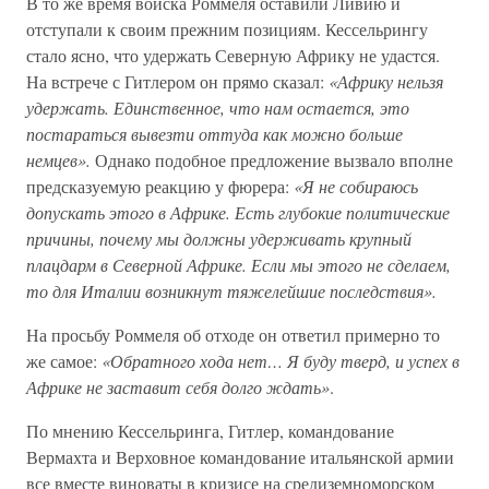
В то же время войска Роммеля оставили Ливию и
отступали к своим прежним позициям. Кессельрингу
стало ясно, что удержать Северную Африку не удастся.
На встрече с Гитлером он прямо сказал:
«Африку нельзя
удержать. Единственное, что нам остается, это
постараться вывезти оттуда как можно больше
немцев».
Однако подобное предложение вызвало вполне
предсказуемую реакцию у фюрера:
«Я не собираюсь
допускать этого в Африке. Есть глубокие политические
причины, почему мы должны удерживать крупный
плацдарм в Северной Африке. Если мы этого не сделаем,
то для Италии возникнут тяжелейшие последствия».
На просьбу Роммеля об отходе он ответил примерно то
же самое:
«Обратного хода нет… Я буду тверд, и успех в
Африке не заставит себя долго ждать»
.
По мнению Кессельринга, Гитлер, командование
Вермахта и Верховное командование итальянской армии
все вместе виноваты в кризисе на средиземноморском