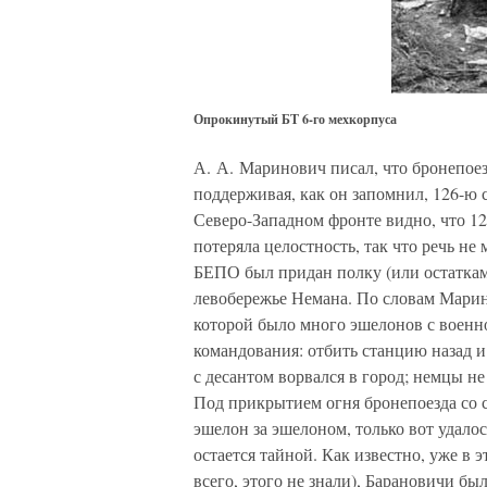
Опрокинутый БТ 6-го мехкорпуса
А. А. Маринович писал, что бронепоез
поддерживая, как он запомнил, 126-ю
Северо-Западном фронте видно, что 126
потеряла целостность, так что речь не
БЕПО был придан полку (или остаткам
левобережье Немана. По словам Марино
которой было много эшелонов с военн
командования: отбить станцию назад и
с десантом ворвался в город; немцы н
Под прикрытием огня бронепоезда со 
эшелон за эшелоном, только вот удалос
остается тайной. Как известно, уже в 
всего, этого не знали), Барановичи бы