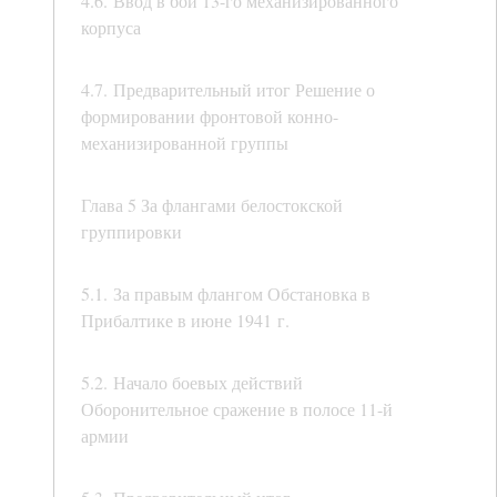
4.6. Ввод в бой 13-го механизированного
корпуса
4.7. Предварительный итог Решение о
формировании фронтовой конно-
механизированной группы
Глава 5 За флангами белостокской
группировки
5.1. За правым флангом Обстановка в
Прибалтике в июне 1941 г.
5.2. Начало боевых действий
Оборонительное сражение в полосе 11-й
армии