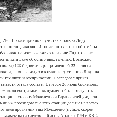
д № 44 также принимал участие в боях за Лиду,
 стрелковую дивизию. Из описанных выше событий на
-я никак не могла оказаться в районе Лиды, она не
 могла идти даже об остаточных группах. Возможно,
 полка) 128-й дивизии, разгромленной 22 июня на
вича, немцы с ходу захватили ж.-д. станцию Лида, на
ой техникой и боеприпасами. Последовал приказ
 вывести оттуда составы. Вечером 26 июня бронепоезд
е ожидали контратаки и вынуждены были отступить.
станции в сторону Молодечно и Барановичей уходили
ь ли им проследовать с этих станций дальше на восток,
этот день противник взял Молодечно (в Лиде, скорее
ли захвачены на следующий день. А танки Т-34 и КВ-2,