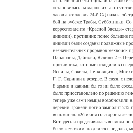
от плененного мотоциклиста стало изв
остановилась на марше из-за отсутстви
часов артиллерия 24-й СД начала обст
бой на рубеже Трабы, Субботники. Со
корреспондента «Красной Звезды» ста
дивизии), противник понес большие п
дивизии были созданы подвижные про
незначительных прорывов мехвойск пр
Папашаны, Дайново, Ясвилы 2-е. Пере
противника, которые отходили в север
Ясвилы, Соколы, Петковщизна, Мнихи
Г. Г. Скрипки в резерве. В связи с нея
й армии и какими бы то ни было сосед
было приостановлено по решению генер
теперь уже сами немцы возобновили на
деревни Трокели погиб замполит 245-г
вспоминал: «26 июня со стороны лесно
Вот здесь и представилась возможност
было жестоким, но длилось недолго, м