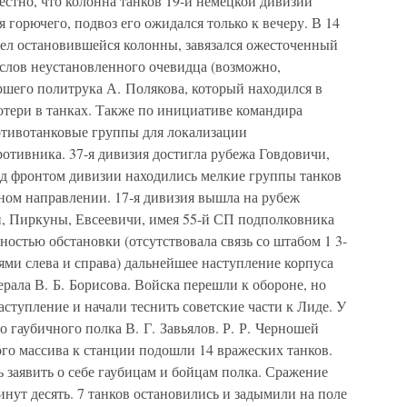
естно, что колонна танков 19-й немецкой дивизии
я горючего, подвоз его ожидался только к вечеру. В 14
рел остановившейся колонны, завязался ожесточенный
 слов неустановленного очевидца (возможно,
ршего политрука А. Полякова, который находился в
отери в танках. Также по инициативе командира
тивотанковые группы для локализации
отивника. 37-я дивизия достигла рубежа Говдовичи,
д фронтом дивизии находились мелкие группы танков
ном направлении. 17-я дивизия вышла на рубеж
, Пиркуны, Евсеевичи, имея 55-й СП подполковника
сностью обстановки (отсутствовала связь со штабом 1 3-
ями слева и справа) дальнейшее наступление корпуса
ала В. Б. Борисова. Войска перешли к обороне, но
ступление и начали теснить советские части к Лиде. У
о гаубичного полка В. Г. Завьялов. Р. Р. Черношей
го массива к станции подошли 14 вражеских танков.
ь заявить о себе гаубицам и бойцам полка. Сражение
инут десять. 7 танков остановились и задымили на поле