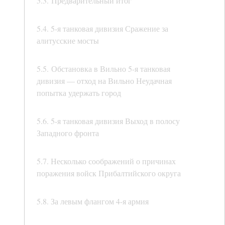
5.3. Предварительный итог
5.4. 5-я танковая дивизия Сражение за
алитусские мосты
5.5. Обстановка в Вильно 5-я танковая
дивизия — отход на Вильно Неудачная
попытка удержать город
5.6. 5-я танковая дивизия Выход в полосу
Западного фронта
5.7. Несколько соображений о причинах
поражения войск Прибалтийского округа
5.8. За левым флангом 4-я армия