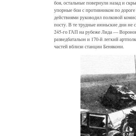
боя, остальные повернули назад и скр
упорные бои с противником по дорог
действиями руководил полковой комисс
посту. В те трудные июньские дни не 
245-го ГАП на рубеже Лида — Вороно
разведбатальон и 170-й легкий артпо
частей вблизи станции Бенякони.