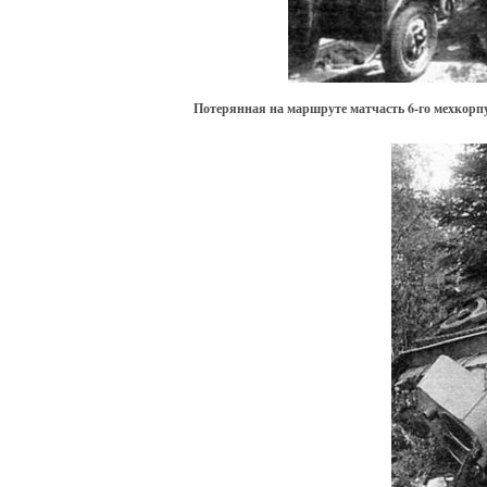
Потерянная на маршруте матчасть 6-го мехкорп