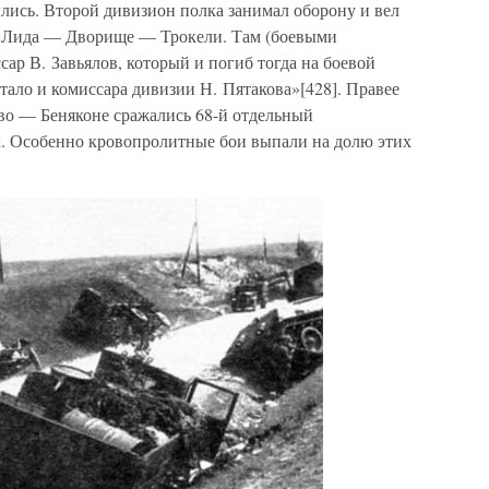
ылись. Второй дивизион полка занимал оборону и вел
е Лида — Дворище — Трокели. Там (боевыми
ар В. Завьялов, который и погиб тогда на боевой
стало и комиссара дивизии Н. Пятакова»[428]. Правее
во — Беняконе сражались 68-й отдельный
лк. Особенно кровопролитные бои выпали на долю этих