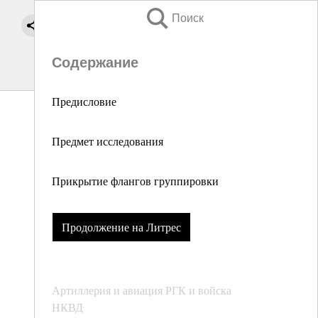
Поиск
Содержание
Предисловие
Предмет исследования
Прикрытие флангов группировки
Продолжение на Литрес
Артиллерия и авиация РГК и войска
НКВД