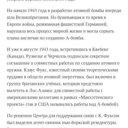
На начало 1943 года в разработке атомной бомбы впереди
шла Великобритания. Но бушевавшая в то время в
Европе война, развязанная фашистской Германией,
нарушала весь процесс мирной жизни и могла сорвать
планы англичан по созданию А-бомбы.
И уже в августе 1943 года, встретившись в Квебеке
(Канада), Рузвельт и Черчилль подписали секретное
соглашение о совместных работах по созданию атомного
оружия. Клаус Фукс, известный своими теоретическими
трудами в области атомной энергетики, был включен в
группу британских учёных, которым предстояло
вылететь в Лос-Аламос для совместной работы с
американскими коллегами в рамках «Манхэттенского
проекта» (так в США назывались работы над А-бомбой).
По решению Центра для поддержания связи с К. Фуксом
был выделен агент-связник нью-йоркской резидентуры.