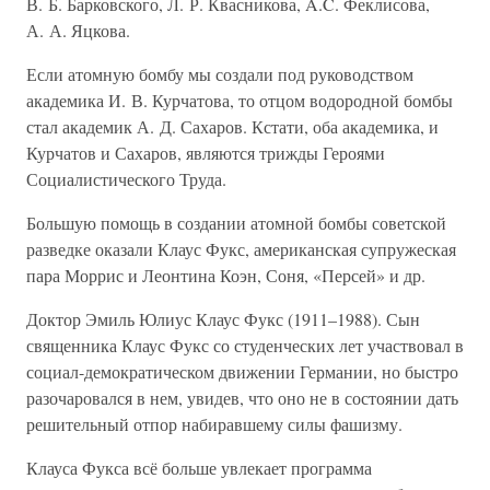
В. Б. Барковского, Л. Р. Квасникова, A.C. Феклисова,
А. А. Яцкова.
Если атомную бомбу мы создали под руководством
академика И. В. Курчатова, то отцом водородной бомбы
стал академик А. Д. Сахаров. Кстати, оба академика, и
Курчатов и Сахаров, являются трижды Героями
Социалистического Труда.
Большую помощь в создании атомной бомбы советской
разведке оказали Клаус Фукс, американская супружеская
пара Моррис и Леонтина Коэн, Соня, «Персей» и др.
Доктор Эмиль Юлиус Клаус Фукс (1911–1988). Сын
священника Клаус Фукс со студенческих лет участвовал в
социал-демократическом движении Германии, но быстро
разочаровался в нем, увидев, что оно не в состоянии дать
решительный отпор набиравшему силы фашизму.
Клауса Фукса всё больше увлекает программа