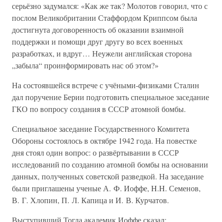
серьёзно задумался: «Как же так? Молотов говорил, что с
послом Великобритании Стаффордом Криппсом была
достигнута договоренность об оказании взаимной
поддержки и помощи друг другу во всех военных
разработках, и вдруг… Неужели английская сторона
„забыла“ проинформировать нас об этом?»
На состоявшейся встрече с учёными-физиками Сталин
дал поручение Берии подготовить специальное заседание
ГКО по вопросу создания в СССР атомной бомбы.
Специальное заседание Государственного Комитета
Обороны состоялось в октябре 1942 года. На повестке
дня стоял один вопрос: о развёртывании в СССР
исследований по созданию атомной бомбы на основании
данных, полученных советской разведкой. На заседание
были приглашены ученые А. Ф. Иоффе, H.H. Семенов,
В. Г. Хлопин, П. Л. Капица и И. В. Курчатов.
Выступивший Тогда академик Иоффе сказал: