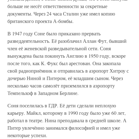
больше не несёт ответственности за секретные
документы. Через 24 часа Сталин уже имел копию
британского проекта А-бомбы.
В 1947 году Соне было приказано прервать
разведдеятельностъ. Её разоблачил Аллан Фут, бывший
член её женевской разведывательной сети. Соня
вынуждена была покинуть Англию в 1950 году, вскоре
после того, как К. Фукс был арестован. Она закопала
свой радиоприёмник и отправилась в аэропорт Хитроу с
дочерью Ниной и Питером, её младшим сыном. Через
несколько часов самолёт приземлился в аэропорту
Темпельхоф в Западном Берлине.
Соня поселилась в ГДР. Её дети сделали неплохую
карьеру. Майкл, которому в 1990 году было уже 60 лет,
работал в театре. Нина преподавала в средней школе. А
Питер увлечённо занимался философией и имел уже
некоторые успехи.