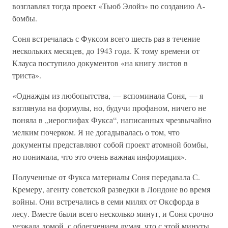
возглавлял тогда проект «Тьюб Элойз» по созданию А-
бомбы.
Соня встречалась с Фуксом всего шесть раз в течение
нескольких месяцев, до 1943 года. К тому времени от
Клауса поступило документов «на книгу листов в
триста».
«Однажды из любопытства, — вспоминала Соня, — я
взглянула на формулы, но, будучи профаном, ничего не
поняла в „иероглифах Фукса“, написанных чрезвычайно
мелким почерком. Я не догадывалась о том, что
документы представляют собой проект атомной бомбы,
но понимала, что это очень важная информация».
Полученные от Фукса материалы Соня передавала С.
Кремеру, агенту советской разведки в Лондоне во время
войны. Они встречались в семи милях от Оксфорда в
лесу. Вместе были всего несколько минут, и Соня срочно
уезжала домой, с облегчением думая, что с этой минуты