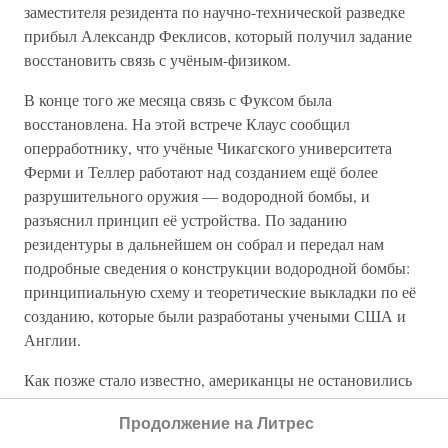
заместителя резидента по научно-технической разведке
прибыл Александр Феклисов, который получил задание
восстановить связь с учёным-физиком.
В конце того же месяца связь с Фуксом была
восстановлена. На этой встрече Клаус сообщил
оперработнику, что учёные Чикагского университета
Ферми и Теллер работают над созданием ещё более
разрушительного оружия — водородной бомбы, и
разъяснил принцип её устройства. По заданию
резидентуры в дальнейшем он собрал и передал нам
подробные сведения о конструкции водородной бомбы:
принципиальную схему и теоретические выкладки по её
созданию, которые были разработаны учеными США и
Англии.
Как позже стало известно, американцы не остановились
на атомных бомбардировках Хиросимы и Нагасаки. Они
Продолжение на Литрес
тут же забыли о невинно погибших в атомном аду