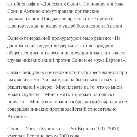
автобиографии «Донесения Сони». По поводу приезда
Сони в Англию дискутировали британские
парламентарии. Предлагали арестовать её прямо в
аэропорту, как нанесшую ущерб безопасности Англии.
Однако генеральной прокуратурой было решено: «На
данном этапе следует воздержаться от возбуждения
общественного интереса и не предпринимать ни в коем
случае никаких акций против Сони и её мужа Бертона».
Сама Соня, узнав о возможности быть арестованной при
выходе из самолёта, вынуждена была высказаться в
решительной манере: «Мне плевать на то, что со мной
может случиться. Мне и жить-то, может, осталось с
полчаса… Мне всегда нравился британский народ и я не
совершала никаких противодействий относительно
Англии».
Соня — Урсула Кучински — Рут Вернер (1907–2000)
умерла в Берлине летом 2000 года.