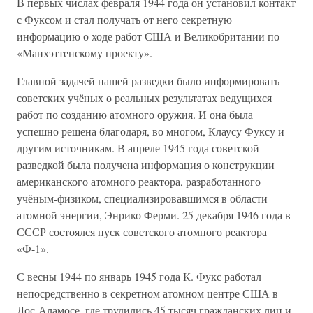
В первых числах февраля 1944 года он установил контакт
с Фуксом и стал получать от него секретную
информацию о ходе работ США и Великобритании по
«Манхэттенскому проекту».
Главной задачей нашей разведки было информировать
советских учёных о реальных результатах ведущихся
работ по созданию атомного оружия. И она была
успешно решена благодаря, во многом, Клаусу Фуксу и
другим источникам. В апреле 1945 года советской
разведкой была получена информация о конструкции
американского атомного реактора, разработанного
учёным-физиком, специализировавшимся в области
атомной энергии, Энрико Ферми. 25 декабря 1946 года в
СССР состоялся пуск советского атомного реактора
«Ф-1».
С весны 1944 по январь 1945 года К. Фукс работал
непосредственно в секретном атомном центре США в
Лос-Аламосе, где трудились 45 тысяч гражданских лиц и