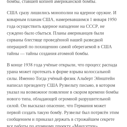
бомбы, ставшей копией американской бомбы.
США сразу лишились монополии на ядерное оружие. И
коварным планам США, намеревавшимся 1 января 1950
года осуществить ядерное нападение на СССР, не
суждено было сбыться. Планы американцев были
сорваны блестяще проведённой нашей разведкой
операцией по похищению самой оберегаемой в США
тайны — тайны создания атомной бомбы.
В конце 1938 года учёные открыли, что процесс распада
урана может протекать в форме взрыва колоссальной
силы. Именно Тогда учёный-физик Альберт Эйнштейн
написал президенту США Рузвельту письмо, в котором
указал на возможное появление в скором времени бомбы
нового типа, обладающей огромной разрушительной
силой. Он высказал опасение, что Германия может
первой создать такую бомбу. Рузвельт был потрясён этим
сообщением и приказал держать в строжайшем секрете
все работы по атомному проекту «Манхэттен».