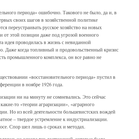
ельного периода» ошибочно. Такового не было, да и, в
ервых своих шагов в хозяйственной политике
тся переустраивать русское хозяйство на новых
и от этой позиции даже под угрозой военного
та идея проводилась в жизнь с невиданной
ю. Даже когда топливный и продовольственный кризис
сть промышленного комплекса, он все равно не
существовании «восстановительного периода» пустил в
еренции в ноябре 1926 года.
изации ни на минуту не сомневались. Это сейчас
какие-то «теории аграризации», «аграрного
дии. Но из всей деятельности большевистских вождей
атное – твердое устремление к индустриализации.
осе. Спор шел лишь о сроках и методах.
влялась на основе тех достижений, которые были