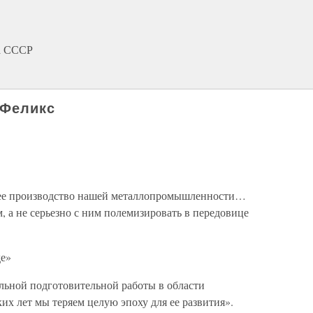
а СССР
 Феликс
бщее производство нашей металлопромышленности…
, а не серьезно с ним полемизировать в передовице
де»
ельной подготовительной работы в области
их лет мы теряем целую эпоху для ее развития».