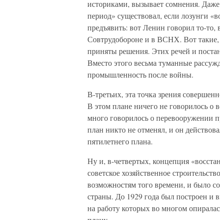
историками, вызывает сомнения. Даже 
период» существовал, если лозунги «в
предъявить: вот Ленин говорил то-то, 
Совтрудобороне и в ВСНХ. Вот такие
приняты решения. Этих речей и постан
Вместо этого весьма туманные рассужд
промышленность после войны.
В-третьих, эта точка зрения совершен
В этом плане ничего не говорилось о 
много говорилось о перевооружении п
план никто не отменял, и он действова
пятилетнего плана.
Ну и, в-четвертых, концепция «восст
советское хозяйственное строительств
возможностям того времени, и было с
страны. До 1929 года был построен и 
на работу которых во многом опирала
плану.