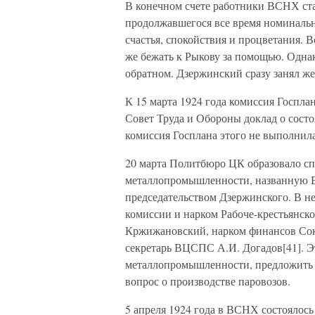
В конечном счете работники ВСНХ стал
продолжавшегося все время номиналь
счастья, спокойствия и процветания. 
же бежать к Рыкову за помощью. Одна
обратном. Дзержинский сразу занял ж
К 15 марта 1924 года комиссия Госпл
Совет Труда и Обороны доклад о состо
комиссия Госплана этого не выполнила
20 марта Политбюро ЦК образовало с
металлопромышленности, названную В
председательством Дзержинского. В н
комиссии и нарком Рабоче-крестьянск
Кржижановский, нарком финансов Соко
секретарь ВЦСПС А.И. Догадов[41]. Э
металлопромышленности, предложить 
вопрос о производстве паровозов.
5 апреля 1924 года в ВСНХ состоялось