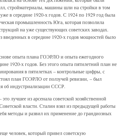
алл, стройматериалы, машины шли на стройки в том
уже в середине 1920-х годов. С 1924 по 1929 год была
ическая промышленность Юга, которая позволила
струкций на уже существующих советских заводах.
ез введенных в середине 1920-х годов мощностей было
основе опыта плана ГОЭРЛО и опыта ежегодного
ине 1920-х годов. Без этого опыта пятилетний план не
анирования в пятилетках – контрольные цифры, с
оял план ГОЭРЛО от ползучей ревизии, – был
ния об индустриализации СССР.
 это лучшее из арсенала советской хозяйственной
 Советской власти. Сталин взял из предыдущей работы
ебя методы и развил их применение до грандиозных
 еще человек, который привел советскую