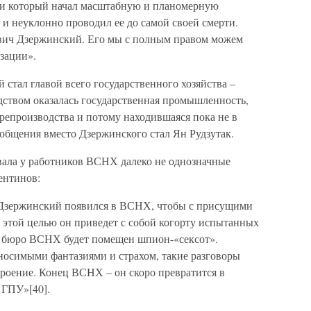
и который начал масштабную и планомерную
и неуклонно проводил ее до самой своей смерти.
вич Дзержинский. Его мы с полным правом можем
зации».
 стал главой всего государственного хозяйства –
ством оказалась государственная промышленность,
ерепроизводства и потому находившаяся пока не в
общения вместо Дзержинского стал Ян Рудзутак.
вала у работников ВСНХ далеко не однозначные
ентинов:
Дзержинский появился в ВСНХ, чтобы с присущими
с этой целью он приведет с собой когорту испытанных
ом бюро ВСНХ будет помещен шпион-«сексот».
носимыми фантазиями и страхом, такие разговоры
троение. Конец ВСНХ – он скоро превратится в
 ГПУ»[40].