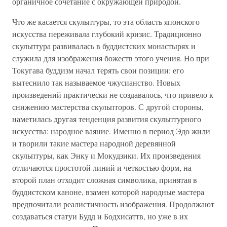
органичное сочетание с окружающей природой.
Что же касается скульптуры, то эта область японского
искусства переживала глубокий кризис. Традиционно
скульптура развивалась в буддистских монастырях и
служила для изображения божеств этого учения. Но при
Токугава буддизм начал терять свои позиции: его
вытеснило так называемое чжусианство. Новых
произведений практически не создавалось, что привело к
снижению мастерства скульпторов. С другой стороны,
наметилась другая тенденция развития скульптурного
искусства: народное ваяние. Именно в период Эдо жили
и творили такие мастера народной деревянной
скульптуры, как Энку и Мокудзики. Их произведения
отличаются простотой линий и четкостью форм, на
второй план отходит сложная символика, принятая в
буддистском каноне, взамен которой народные мастера
предпочитали реалистичность изображения. Продолжают
создаваться статуи Будд и Бодхисаттв, но уже в их