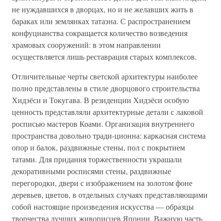
не нуждавшихся в дворцах, но и не желавших жить в
бараках или землянках татаэна. С распространением
конфуцианства сокращается количество возведения
храмовых сооружений: в этом направлении
осуществляется лишь реставрация старых комплексов.
Отличительные черты светской архитектуры наиболее
полно представлены в стиле дворцового строительства
Хидэёси и Токугава. В резиденции Хидэёси особую
ценность представляли архитектурные детали с лаковой
росписью мастеров Коами. Организация внутреннего
пространства довольно тради-ционна: каркасная система
опор и балок, раздвижные стены, пол с покрытием
татами. Для придания торжественности украшали
декоративными росписями стены, раздвижные
перегородки, двери с изображением на золотом фоне
деревьев, цветов, в отдельных случаях представляющими
собой настоящие произведения искусства — образцы
творчества лучших живописцев Японии. Важную часть